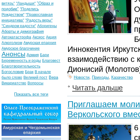
"Образ и
витязь"
"Ландыши"
О
подобие"
"Поделись
Рождеством"
"Православная
д
инициатива"
"Радость веры"
"Синдром радости"
Аборигены
п
Аборты и демография
Б
Автокатастрофа
Аксиос
Акция
Алкоголизм
Амурская епархия
Иннокентия Иркутск
Амурское благочиние
Анонсы
Армия
Бари
взаимодействию с 
Беременность и роды
Благовест
Благотворительность
Дионисий (Молотов)
Богословие
Брак
В начале
Вера
Новости
,
Приходы
,
Казачество
было слово
Великий пост
Викариатство
Вопросы
Читать дальше
Показать все теги
Приглашаем молит
Веркольского вме
6
с