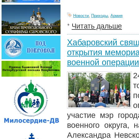
Новости
,
Приходы
,
Армия
Читать дальше
Хабаровский свящ
открытия мемориа
военной операции
2
т
п
о
участие мэр город
военного округа, 
Александра Невско