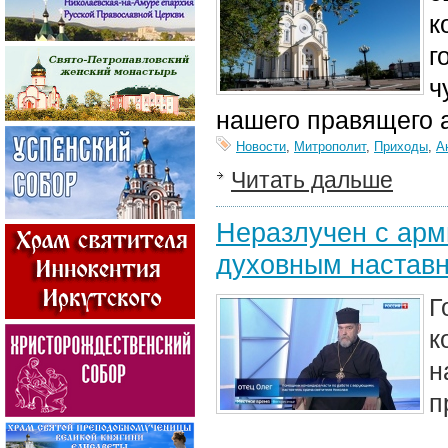
к
г
ч
нашего правящего 
Новости
,
Митрополит
,
Приходы
,
А
Читать дальше
Неразлучен с арми
духовным настав
Г
к
н
п