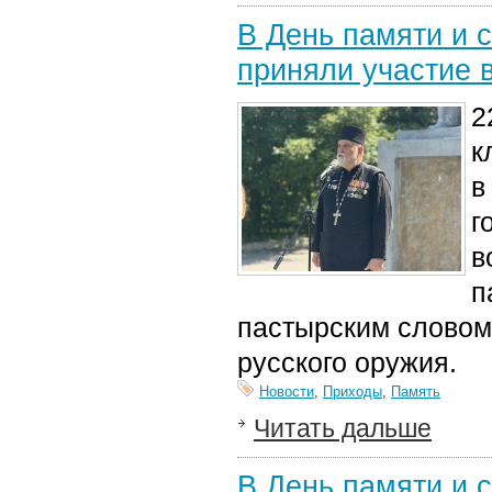
В День памяти и 
приняли участие 
2
к
в
г
в
п
пастырским словом
русского оружия.
Новости
,
Приходы
,
Память
Читать дальше
В День памяти и 