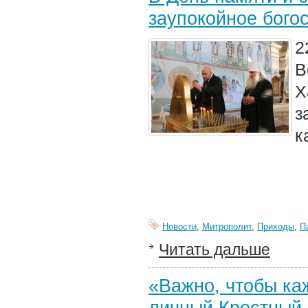
заупокойное бого
2
В
Х
з
к
Новости
,
Митрополит
,
Приходы
,
П
Читать дальше
«Важно, чтобы ка
личный Крестный 