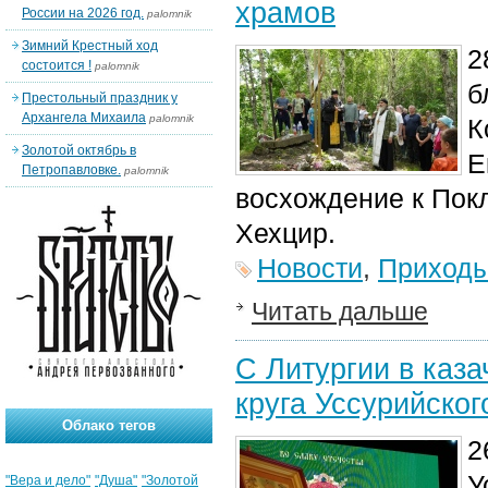
храмов
России на 2026 год.
palomnik
Зимний Крестный ход
2
состоится !
palomnik
б
Престольный праздник у
Архангела Михаила
palomnik
К
Золотой октябрь в
Е
Петропавловке.
palomnik
восхождение к Пок
Хехцир.
Новости
,
Приход
Читать дальше
С Литургии в каз
круга Уссурийског
Облако тегов
2
У
"Вера и дело"
"Душа"
"Золотой