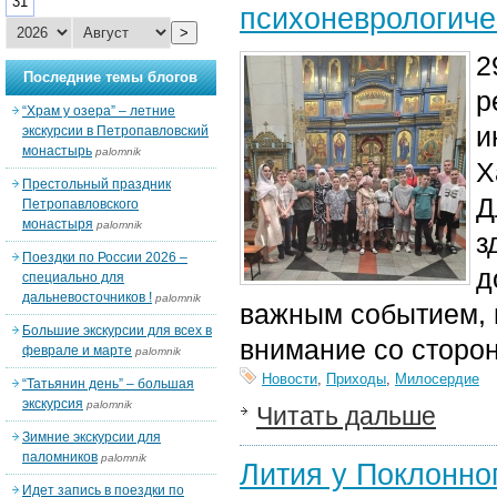
31
психоневрологиче
>
2
Последние темы блогов
р
“Храм у озера” – летние
и
экскурсии в Петропавловский
монастырь
palomnik
Х
Престольный праздник
Д
Петропавловского
монастыря
palomnik
з
Поездки по России 2026 –
д
специально для
дальневосточников !
palomnik
важным событием, 
Большие экскурсии для всех в
внимание со сторо
феврале и марте
palomnik
Новости
,
Приходы
,
Милосердие
“Татьянин день” – большая
экскурсия
palomnik
Читать дальше
Зимние экскурсии для
паломников
palomnik
Лития у Поклонно
Идет запись в поездки по