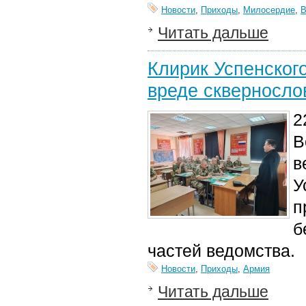
Новости
,
Приходы
,
Милосердие
,
Читать дальше
Клирик Успенског
вреде скверносло
2
В
в
У
п
б
частей ведомства.
Новости
,
Приходы
,
Армия
Читать дальше