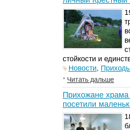
1
т
в
в
с
стойкости и единст
Новости
,
Приход
Читать дальше
Прихожане храма 
посетили маленьк
1
б