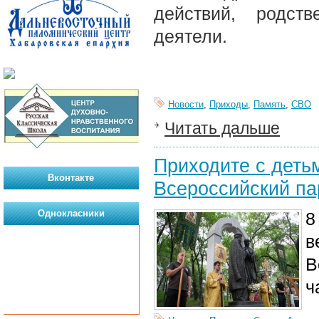
действий, родст
деятели.
Новости
,
Приходы
,
Память
,
СВО
Читать дальше
Приходите с деть
Вконтакте
Всероссийский па
Однокласники
8
в
В
ч