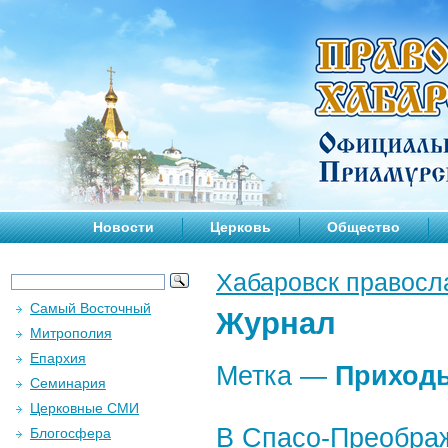
Новости
Церковь
Общество
Хабаровск правосл
Самый Восточный
Журнал
Митрополия
Епархия
Метка —
Приход
Семинария
Церковные СМИ
В Спасо-Преобра
Блогосфера