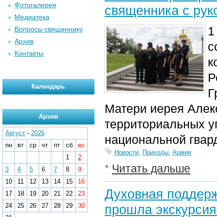
Фотогалерея
священника с рук
Медиатека
1
Вопросы священнику
Архив
с
Контакты
к
Р
Календарь
Г
Матери иерея Алек
Архив
территориальных уп
Август
-
2026
национальной гвар
пн
вт
ср
чт
пт
сб
вс
Новости
,
Приходы
,
Армия
1
2
Читать дальше
3
4
5
6
7
8
9
10
11
12
13
14
15
16
Духовная поддерж
17
18
19
20
21
22
23
24
25
26
27
28
29
30
прошла экскурсия