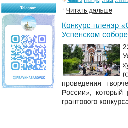
Новости
,
Приходы
,
Семья
,
Анонс
Telegram
Читать дальше
Конкурс-пленэр «
Успенском соборе
2
У
х
г
проведения творч
России», который
грантового конкурс