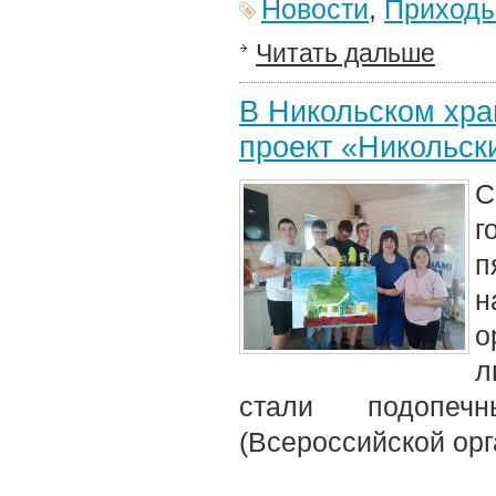
Новости
,
Приход
Читать дальше
В Никольском хра
проект «Никольск
С
г
п
н
о
л
стали подопеч
(Всероссийской орг