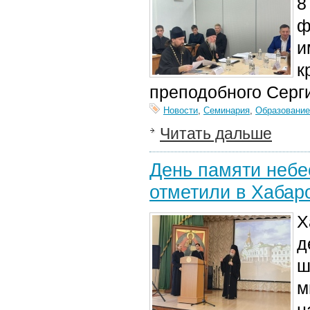
8
ф
и
к
преподобного Серги
Новости
,
Семинария
,
Образование
Читать дальше
День памяти небе
отметили в Хабар
Х
д
ш
м