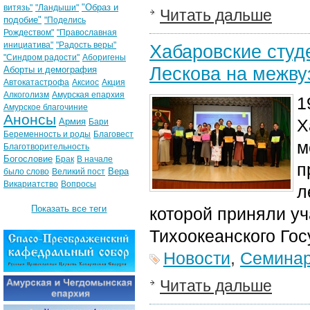
"Образ и
витязь"
"Ландыши"
Читать дальше
подобие"
"Поделись
Рождеством"
"Православная
инициатива"
"Радость веры"
Хабаровские студ
"Синдром радости"
Аборигены
Лескова на межву
Аборты и демография
Автокатастрофа
Аксиос
Акция
Алкоголизм
Амурская епархия
1
Амурское благочиние
Анонсы
Х
Армия
Бари
Беременность и роды
Благовест
м
Благотворительность
Богословие
Брак
В начале
п
Вера
было слово
Великий пост
Викариатство
Вопросы
л
Показать все теги
которой приняли уч
Тихоокеанского Гос
Новости
,
Семина
Читать дальше