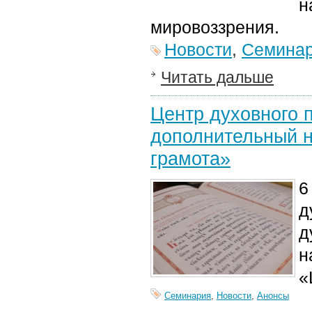
н
мировоззрения.
Новости
,
Семина
Читать дальше
Центр духовного 
дополнительный н
грамота»
6
д
д
н
«
Семинария
,
Новости
,
Анонсы