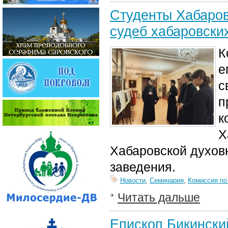
Студенты Хабаров
судеб хабаровски
К
е
с
п
к
Х
Хабаровской духов
заведения.
Новости
,
Семинария
,
Комиссия по
Читать дальше
Епископ Бикински