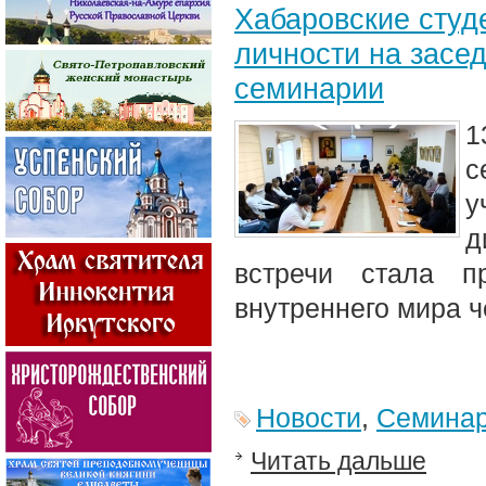
Хабаровские студ
личности на засе
семинарии
1
с
у
д
встречи стала п
внутреннего мира ч
Новости
,
Семина
Читать дальше