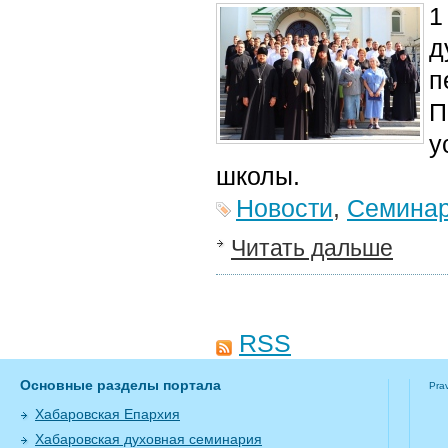
1
д
п
П
у
школы.
Новости
,
Семина
Читать дальше
RSS
Основные разделы портала
Pra
Хабаровская Епархия
Хабаровская духовная семинария