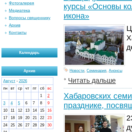
Фотогалерея
курсы «Основы ко
Медиатека
икона»
Вопросы священнику
Архив
Ц
Контакты
Х
д
Календарь
Новости
,
Семинария
,
Анонсы
Архив
Читать дальше
Август
-
2026
пн
вт
ср
чт
пт
сб
вс
Хабаровских семи
1
2
3
4
5
6
7
8
9
празднике, посвя
10
11
12
13
14
15
16
2
17
18
19
20
21
22
23
24
25
26
27
28
29
30
д