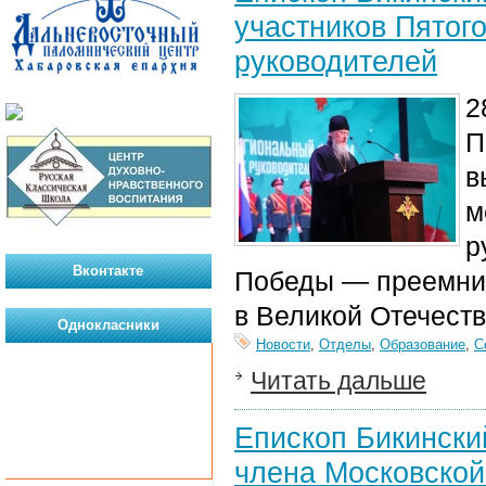
участников Пятог
руководителей
2
П
в
м
р
Вконтакте
Победы — преемни
в Великой Отечеств
Однокласники
Новости
,
Отделы
,
Образование
,
С
Читать дальше
Епископ Бикински
члена Московской