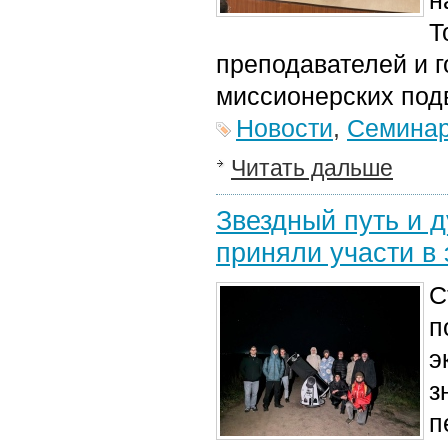
н
Т
преподавателей и г
миссионерских подв
Новости
,
Семина
Читать дальше
Звездный путь и 
приняли участи в
С
п
э
з
п