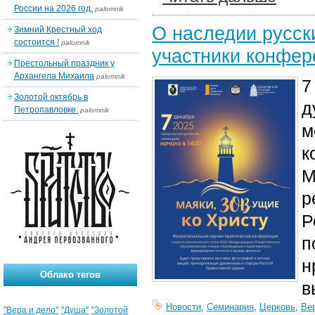
России на 2026 год.
palomnik
О наследии русск
Зимний Крестный ход
состоится !
palomnik
участники конфер
Престольный праздник у
Архангела Михаила
palomnik
7
Золотой октябрь в
д
Петропавловке.
palomnik
м
к
М
р
Р
п
н
Облако тегов
в
Новости
,
Семинария
,
Церковь
,
Ве
"Вера и дело"
"Душа"
"Золотой