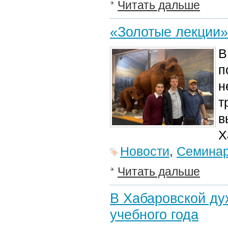
Читать дальше
«Золотые лекции»
В
п
н
т
в
Х
Новости
,
Семина
Читать дальше
В Хабаровской ду
учебного года