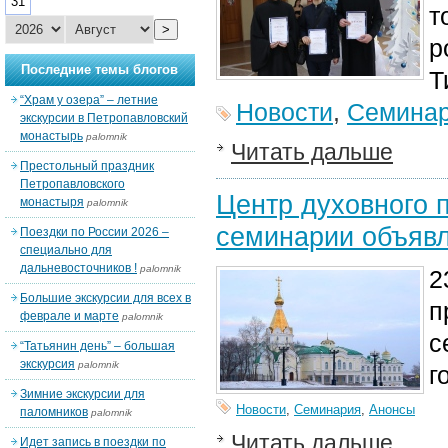
31
т
>
р
Последние темы блогов
Т
“Храм у озера” – летние
Новости
,
Семина
экскурсии в Петропавловский
монастырь
palomnik
Читать дальше
Престольный праздник
Петропавловского
Центр духовного 
монастыря
palomnik
семинарии объявл
Поездки по России 2026 –
специально для
дальневосточников !
palomnik
2
Большие экскурсии для всех в
п
феврале и марте
palomnik
с
“Татьянин день” – большая
экскурсия
palomnik
г
Зимние экскурсии для
Новости
,
Семинария
,
Анонсы
паломников
palomnik
Читать дальше
Идет запись в поездки по