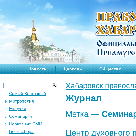
Новости
Церковь
Общество
Хабаровск правосл
Самый Восточный
Журнал
Митрополия
Епархия
Метка —
Семина
Семинария
Церковные СМИ
Центр духовного 
Блогосфера