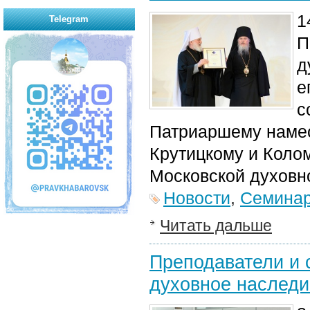
1
Telegram
П
д
е
с
Патриарш
ему
наме
Крутицк
ому
и Коло
Московской духовн
Новости
,
Семина
Читать дальше
Преподаватели и 
духовное наследи