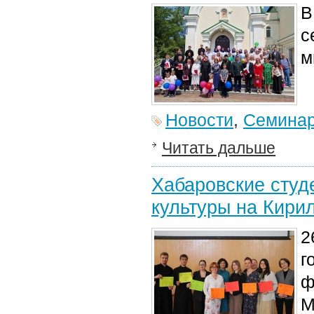
В
с
м
Новости
,
Семина
Читать дальше
Хабаровские студ
культуры на Кири
2
г
ф
М