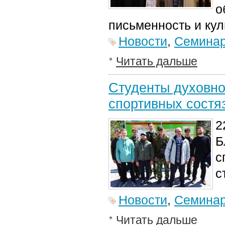
о
письменность и кул
Новости
,
Семина
Читать дальше
Студенты духовно
спортивных состя
2
Б
с
с
Новости
,
Семина
Читать дальше