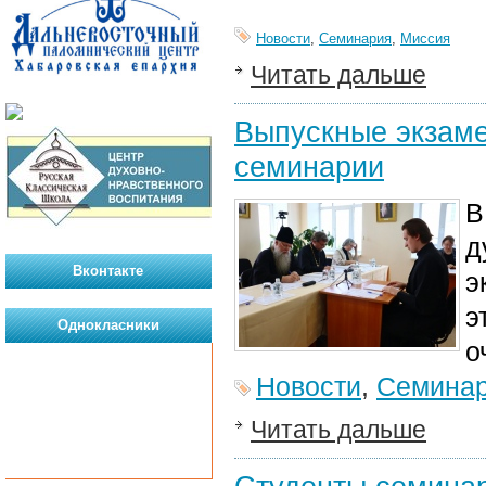
Новости
,
Семинария
,
Миссия
Читать дальше
Выпускные экзаме
семинарии
В
д
Вконтакте
э
э
Однокласники
о
Новости
,
Семина
Читать дальше