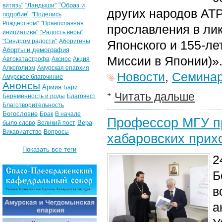
"Образ и
витязь"
"Ландыши"
других народов АТР
подобие"
"Поделись
Рождеством"
"Православная
прославления в ли
инициатива"
"Радость веры"
"Синдром радости"
Аборигены
Японского и 155-л
Аборты и демография
Миссии в Японии)»
Автокатастрофа
Аксиос
Акция
Алкоголизм
Амурская епархия
Новости
,
Семина
Амурское благочиние
Анонсы
Армия
Бари
Читать дальше
Беременность и роды
Благовест
Благотворительность
Богословие
Брак
В начале
Профессор МГУ пр
Вера
было слово
Великий пост
Викариатство
Вопросы
хабаровских прих
Показать все теги
2
Б
в
а