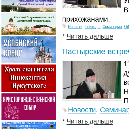
У
В
прихожанами.
Новости
,
Приходы
,
Семинария
,
Об
Читать дальше
Пастырские встре
1
д
в
Н
П
Новости
,
Семина
Читать дальше