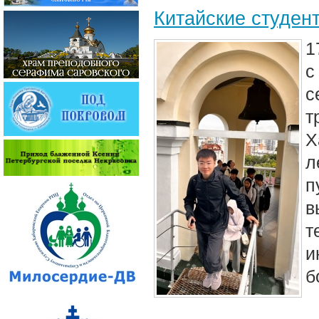
Китайские студен
1
с
с
т
Х
л
п
в
т
и
б