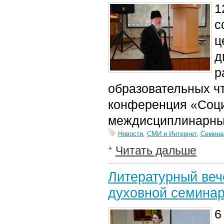
1
с
ц
д
р
образовательных ч
конференция «Соци
междисциплинарны
Новости
,
СМИ и Интернет
,
Семина
Читать дальше
Литературный веч
духовной семина
6