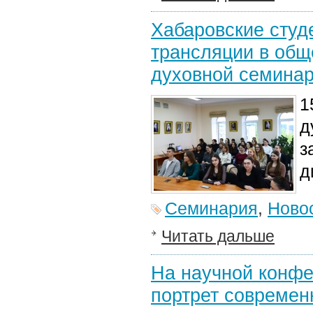
Хабаровские студ
трансляции в общ
духовной семина
1
д
з
д
Семинария
,
Ново
Читать дальше
На научной конфе
портрет современ