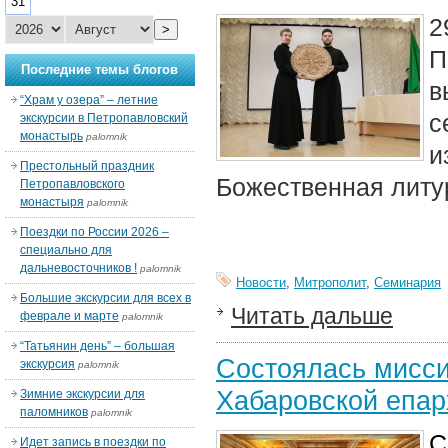
31
2
>
П
Последние темы блогов
в
“Храм у озера” – летние
с
экскурсии в Петропавловский
монастырь
palomnik
и
Престольный праздник
Божественная литу
Петропавловского
монастыря
palomnik
Поездки по России 2026 –
специально для
дальневосточников !
palomnik
Новости
,
Митрополит
,
Семинария
Большие экскурсии для всех в
Читать дальше
феврале и марте
palomnik
“Татьянин день” – большая
Состоялась мисси
экскурсия
palomnik
Хабаровской епар
Зимние экскурсии для
паломников
palomnik
С
Идет запись в поездки по