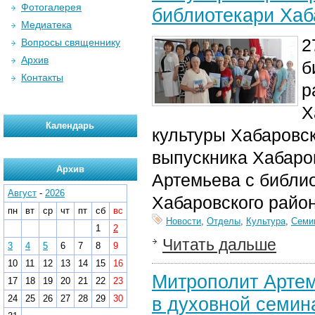
Фотогалерея
библиотекари Хаб
Медиатека
2
Вопросы священнику
Архив
б
Контакты
р
Х
Календарь
культуры Хабаровс
выпускника Хабаро
Архив
Артемьева с
библи
Август
-
2026
Хабаровского район
пн
вт
ср
чт
пт
сб
вс
Новости
,
Отделы
,
Культура
,
Семи
1
2
Читать дальше
3
4
5
6
7
8
9
10
11
12
13
14
15
16
Митрополит Артем
17
18
19
20
21
22
23
24
25
26
27
28
29
30
в духовной семин