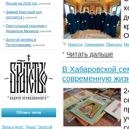
России на 2026 год.
palomnik
х
Зимний Крестный ход
д
состоится !
palomnik
к
Престольный праздник у
Архангела Михаила
palomnik
О
Золотой октябрь в
Новости
,
Семинария
,
Приходы
,
Ми
Петропавловке.
palomnik
Читать дальше
В Хабаровской се
современную жизн
2
с
п
Облако тегов
у
с
"Вера и дело"
"Душа"
"Золотой