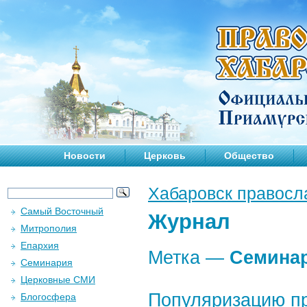
Новости
Церковь
Общество
Хабаровск правосл
Самый Восточный
Журнал
Митрополия
Епархия
Метка —
Семина
Семинария
Церковные СМИ
Популяризацию пр
Блогосфера