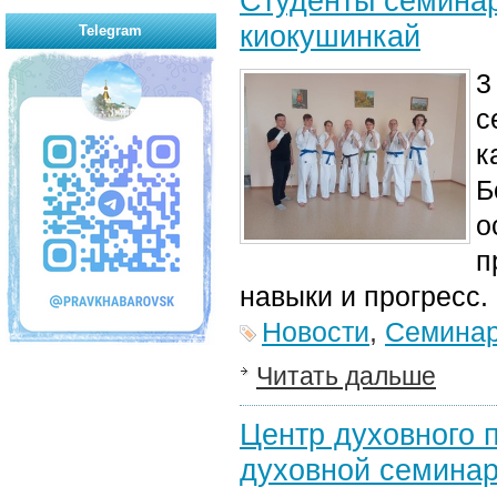
Студенты семинар
киокушинкай
Telegram
3
с
к
Б
о
п
навыки и прогресс.
Новости
,
Семина
Читать дальше
Центр духовного 
духовной семинар