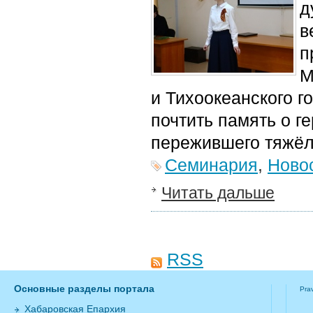
д
в
п
М
и Тихоокеанского г
почтить память о г
пережившего тяжёл
Семинария
,
Ново
Читать дальше
RSS
Основные разделы портала
Pra
Хабаровская Епархия