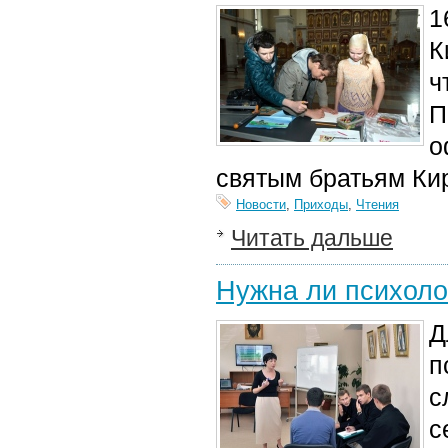
1
К
ч
П
о
святым братьям Ки
Новости
,
Приходы
,
Чтения
Читать дальше
Нужна ли психол
Д
п
с
с