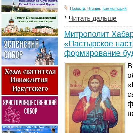
Новости
,
Чтения
,
Комментарий
Читать дальше
Митрополит Хабар
«Пастырское наст
формирование бу
В
о
«
с
ф
п