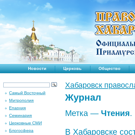
Новости
Церковь
Общество
Хабаровск правосл
Самый Восточный
Журнал
Митрополия
Епархия
Метка —
Чтения
.
Семинария
Церковные СМИ
В Хабаровске сос
Блогосфера