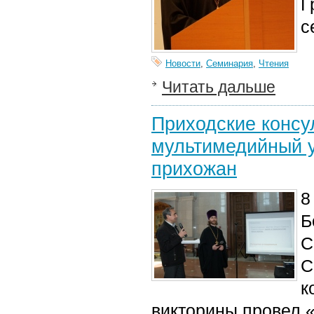
Г
с
Новости
,
Семинария
,
Чтения
Читать дальше
Приходские консу
мультимедийный у
прихожан
8
Б
С
С
к
викторины провел «