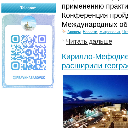
применению практи
Telegram
Конференция пройд
Международных обр
Анонсы
,
Новости
,
Митрополит
,
Чт
Читать дальше
Кирилло-Мефодиев
расширили геогр