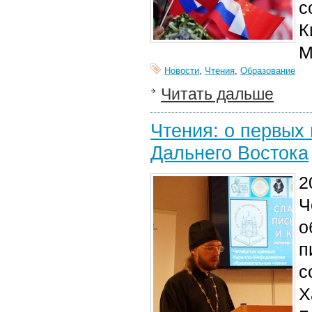
с
К
М
Новости
,
Чтения
,
Образование
Читать дальше
Чтения: о первых
Дальнего Востока
2
Ч
о
п
с
Х