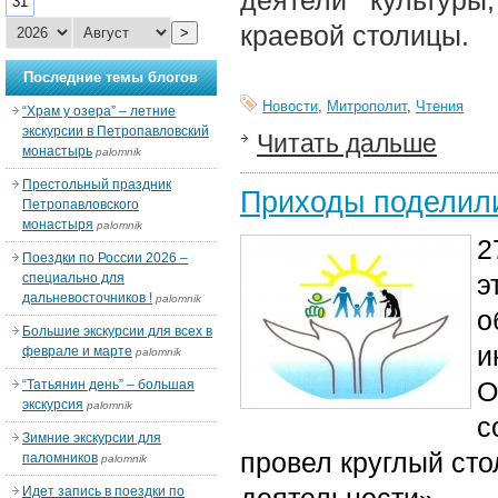
деятели культуры
31
краевой столицы.
>
Последние темы блогов
Новости
,
Митрополит
,
Чтения
“Храм у озера” – летние
экскурсии в Петропавловский
Читать дальше
монастырь
palomnik
Престольный праздник
Приходы поделили
Петропавловского
монастыря
palomnik
2
Поездки по России 2026 –
э
специально для
дальневосточников !
palomnik
о
Большие экскурсии для всех в
и
феврале и марте
palomnik
О
“Татьянин день” – большая
экскурсия
palomnik
с
Зимние экскурсии для
провел круглый сто
паломников
palomnik
Идет запись в поездки по