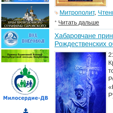
Митрополит
,
Чтен
Читать дальше
Хабаровчане прин
Рождественских о
2
К
т
Р
«
Р