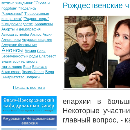
"Образ и
Рождественские ч
витязь"
"Ландыши"
подобие"
"Поделись
Рождеством"
"Православная
инициатива"
"Радость веры"
"Синдром радости"
Аборигены
Аборты и демография
Автокатастрофа
Аксиос
Акция
Алкоголизм
Амурская епархия
Амурское благочиние
Анонсы
Армия
Бари
Беременность и роды
Благовест
Благотворительность
Богословие
Брак
В начале
Вера
было слово
Великий пост
Викариатство
Вопросы
Показать все теги
епархии в больш
Некоторые участн
главный вопрос, - 