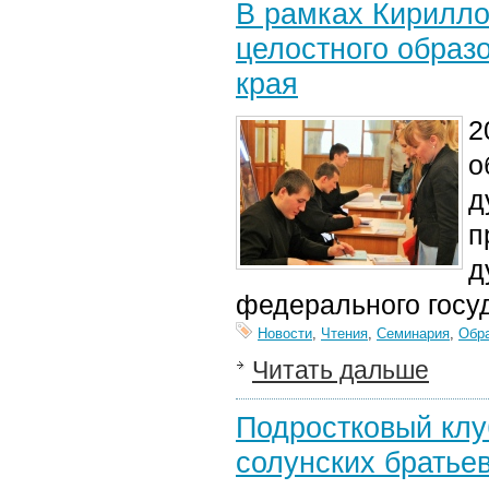
В рамках Кирилло
целостного образ
края
2
о
д
п
д
федерального госуд
Новости
,
Чтения
,
Семинария
,
Обр
Читать дальше
Подростковый клу
солунских братье