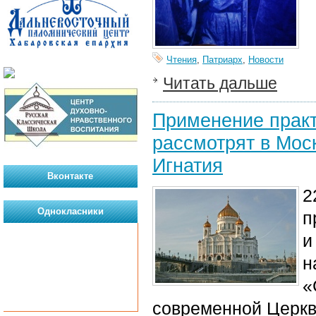
Чтения
,
Патриарх
,
Новости
Читать дальше
Применение практ
рассмотрят в Мос
Игнатия
Вконтакте
2
Однокласники
п
и
н
«
современной Церк