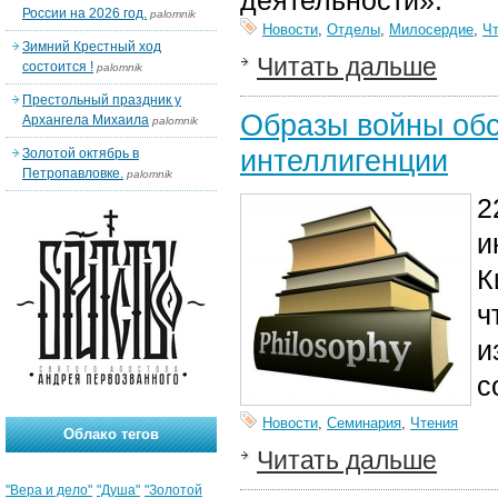
деятельности».
России на 2026 год.
palomnik
Новости
,
Отделы
,
Милосердие
,
Ч
Зимний Крестный ход
Читать дальше
состоится !
palomnik
Престольный праздник у
Образы войны обс
Архангела Михаила
palomnik
интеллигенции
Золотой октябрь в
Петропавловке.
palomnik
2
и
К
ч
и
с
Новости
,
Семинария
,
Чтения
Облако тегов
Читать дальше
"Вера и дело"
"Душа"
"Золотой