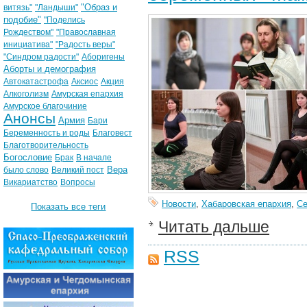
"Образ и
витязь"
"Ландыши"
подобие"
"Поделись
Рождеством"
"Православная
инициатива"
"Радость веры"
"Синдром радости"
Аборигены
Аборты и демография
Автокатастрофа
Аксиос
Акция
Алкоголизм
Амурская епархия
Амурское благочиние
Анонсы
Армия
Бари
Беременность и роды
Благовест
Благотворительность
Богословие
Брак
В начале
Вера
было слово
Великий пост
Викариатство
Вопросы
Новости
,
Хабаровская епархия
,
С
Показать все теги
Читать дальше
RSS