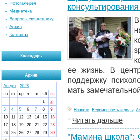
Фотогалерея
консультирования
Медиатека
В
Вопросы священнику
Архив
н
Контакты
к
з
Календарь
к
ее жизнь. В цент
Архив
поддержку психоло
Август
-
2026
мать замечательно
пн
вт
ср
чт
пт
сб
вс
1
2
3
4
5
6
7
8
9
Новости
,
Беременность и роды
,
А
10
11
12
13
14
15
16
Читать дальше
17
18
19
20
21
22
23
24
25
26
27
28
29
30
"Мамина школа": 