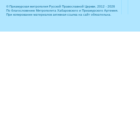
© Приамурская митрополия Русской Православной Церкви, 2012 - 2026
По благословению Митрополита Хабаровского и Приамурского Артемия.
При копировании материалов активная ссылка на сайт обязательна.