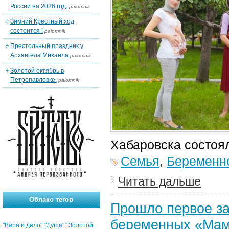
России на 2026 год.
palomnik
Зимний Крестный ход
состоится !
palomnik
Престольный праздник у
Архангела Михаила
palomnik
Золотой октябрь в
Петропавловке.
palomnik
Хабаровска состоя
Семья
,
Беременно
Читать дальше
Облако тегов
Прошло первое за
беременных «Мам
"Вера и дело"
"Душа"
"Золотой