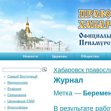
Новости
Церковь
Общество
Хабаровск правосл
Самый Восточный
Журнал
Митрополия
Епархия
Метка —
Беремен
Семинария
Церковные СМИ
В результате раб
Блогосфера