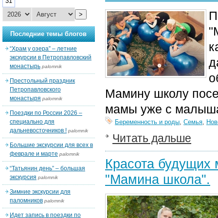
31
П
>
"
Последние темы блогов
к
“Храм у озера” – летние
экскурсии в Петропавловский
д
монастырь
palomnik
о
Престольный праздник
Петропавловского
Мамину школу посе
монастыря
palomnik
мамы уже с малыш
Поездки по России 2026 –
специально для
Беременность и роды
,
Семья
,
Нов
дальневосточников !
palomnik
Читать дальше
Большие экскурсии для всех в
феврале и марте
palomnik
Красота будущих 
“Татьянин день” – большая
"Мамина школа".
экскурсия
palomnik
Зимние экскурсии для
паломников
palomnik
Идет запись в поездки по