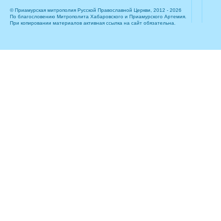
© Приамурская митрополия Русской Православной Церкви, 2012 - 2026
По благословению Митрополита Хабаровского и Приамурского Артемия.
При копировании материалов активная ссылка на сайт обязательна.