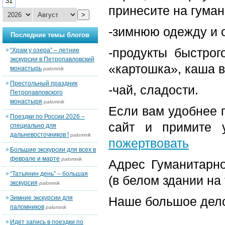
31
принесите на гуман
>
-зимнюю одежду и 
Последние темы блогов
-продукты быстрог
“Храм у озера” – летние
экскурсии в Петропавловский
«картошка», каша в
монастырь
palomnik
Престольный праздник
-чай, сладости.
Петропавловского
монастыря
palomnik
Если вам удобнее 
Поездки по России 2026 –
сайт и примите у
специально для
дальневосточников !
palomnik
пожертвовать
Большие экскурсии для всех в
феврале и марте
palomnik
Адрес Гуманитарно
“Татьянин день” – большая
(в белом здании на
экскурсия
palomnik
Зимние экскурсии для
Наше большое дел
паломников
palomnik
Идет запись в поездки по