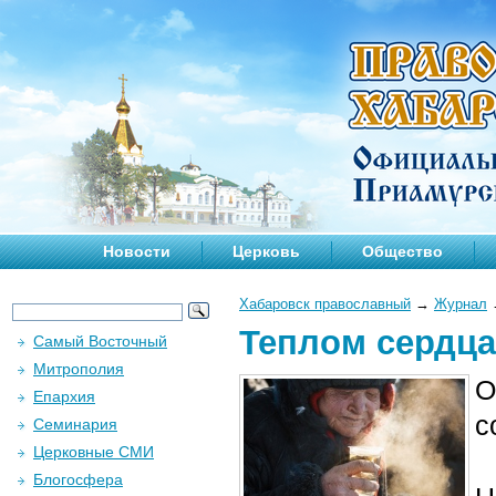
Новости
Церковь
Общество
Хабаровск православный
→
Журнал
Теплом сердца
Самый Восточный
Митрополия
О
Епархия
с
Семинария
Церковные СМИ
Блогосфера