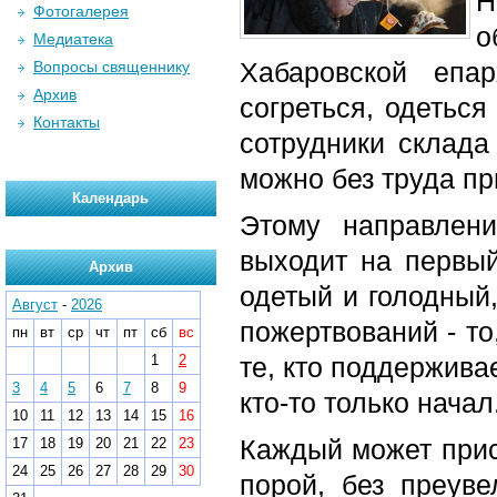
Н
Фотогалерея
о
Медиатека
Хабаровской епа
Вопросы священнику
Архив
согреться, одетьс
Контакты
сотрудники склада 
можно без труда при
Календарь
Этому направлени
выходит на первы
Архив
одетый и голодный,
Август
-
2026
пожертвований - то
пн
вт
ср
чт
пт
сб
вс
1
2
те, кто поддерживае
3
4
5
6
7
8
9
кто-то только начал
10
11
12
13
14
15
16
Каждый может присо
17
18
19
20
21
22
23
24
25
26
27
28
29
30
порой, без преуве