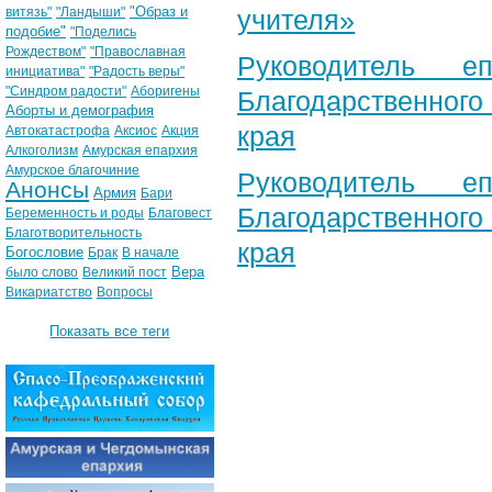
"Образ и
витязь"
"Ландыши"
учителя»
подобие"
"Поделись
Рождеством"
"Православная
Руководитель е
инициатива"
"Радость веры"
"Синдром радости"
Аборигены
Благодарственног
Аборты и демография
края
Автокатастрофа
Аксиос
Акция
Алкоголизм
Амурская епархия
Амурское благочиние
Руководитель е
Анонсы
Армия
Бари
Благодарственног
Беременность и роды
Благовест
Благотворительность
края
Богословие
Брак
В начале
Вера
было слово
Великий пост
Викариатство
Вопросы
Показать все теги