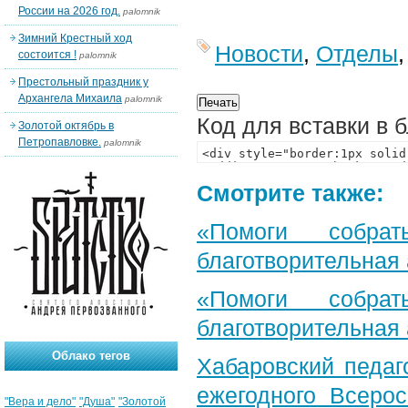
России на 2026 год.
palomnik
Зимний Крестный ход
Новости
,
Отделы
состоится !
palomnik
Престольный праздник у
Архангела Михаила
palomnik
Код для вставки в 
Золотой октябрь в
Петропавловке.
palomnik
Смотрите также:
«Помоги собра
благотворительная
«Помоги собра
благотворительная
Облако тегов
Хабаровский педаг
ежегодного Всерос
"Вера и дело"
"Душа"
"Золотой