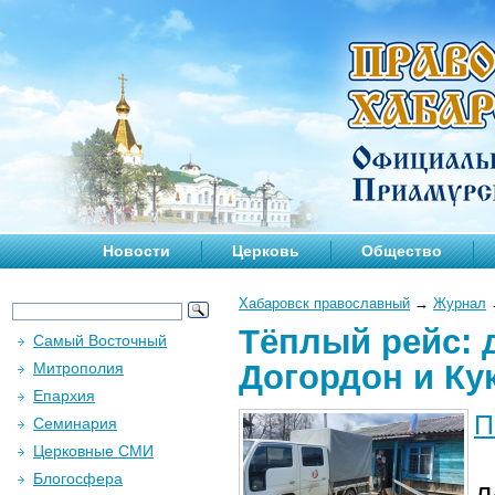
Новости
Церковь
Общество
Хабаровск православный
→
Журнал
Тёплый рейс: 
Самый Восточный
Догордон и Ку
Митрополия
Епархия
П
Семинария
Церковные СМИ
Блогосфера