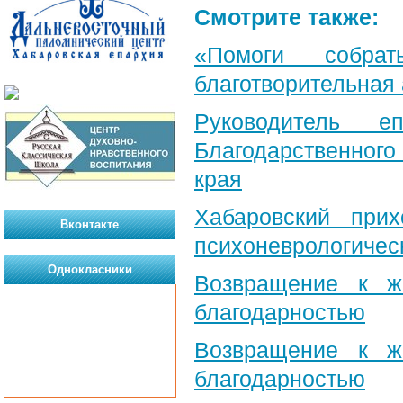
Смотрите также:
«Помоги собра
благотворительная
Руководитель е
Благодарственног
края
Хабаровский при
Вконтакте
психоневрологичес
Однокласники
Возвращение к ж
благодарностью
Возвращение к ж
благодарностью