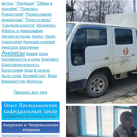
"Образ и
витязь"
"Ландыши"
подобие"
"Поделись
Рождеством"
"Православная
инициатива"
"Радость веры"
"Синдром радости"
Аборигены
Аборты и демография
Автокатастрофа
Аксиос
Акция
Алкоголизм
Амурская епархия
Амурское благочиние
Анонсы
Армия
Бари
Беременность и роды
Благовест
Благотворительность
Богословие
Брак
В начале
Вера
было слово
Великий пост
Викариатство
Вопросы
Показать все теги