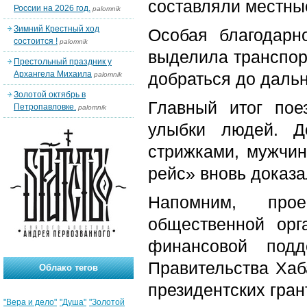
составляли местны
России на 2026 год.
palomnik
Зимний Крестный ход
Особая благодарн
состоится !
palomnik
выделила транспор
Престольный праздник у
Архангела Михаила
добраться до дальн
palomnik
Золотой октябрь в
Главный итог по
Петропавловке.
palomnik
улыбки людей. Д
стрижками, мужчин
рейс» вновь доказа
Напомним, прое
общественной орг
финансовой подд
Правительства Хаб
Облако тегов
президентских гран
"Вера и дело"
"Душа"
"Золотой