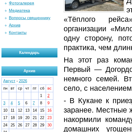
Д
Фотогалерея
э
Медиатека
«Тёплого рейса
Вопросы священнику
Архив
организации «Мил
Контакты
одну сторону, пот
практика, чем длин
Календарь
На этот раз кома
Первый — Догордо
Архив
немного семей. В
Август
-
2026
село, с населением
пн
вт
ср
чт
пт
сб
вс
1
2
- В Кукане к прие
3
4
5
6
7
8
9
заранее. Местные ж
10
11
12
13
14
15
16
накормили команд
17
18
19
20
21
22
23
24
25
26
27
28
29
30
домашних угощен