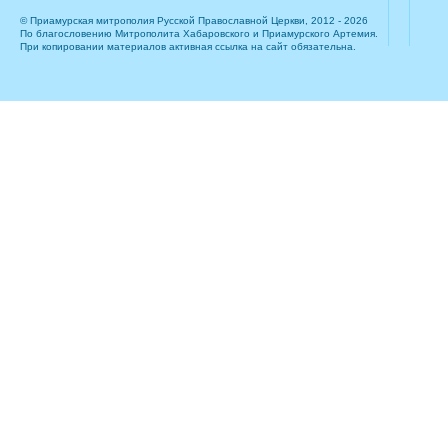
© Приамурская митрополия Русской Православной Церкви, 2012 - 2026
По благословению Митрополита Хабаровского и Приамурского Артемия.
При копировании материалов активная ссылка на сайт обязательна.