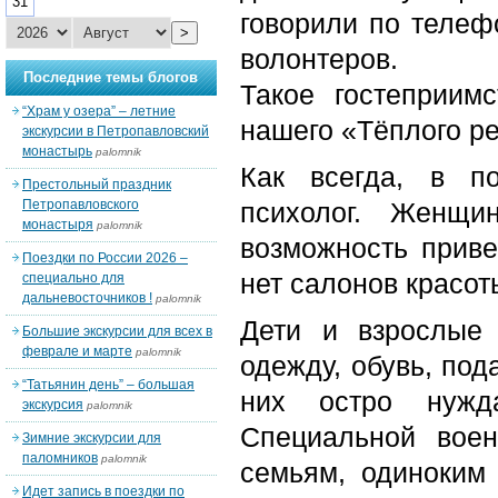
31
говорили по телеф
>
волонтеров.
Последние темы блогов
Такое гостеприим
“Храм у озера” – летние
нашего «Тёплого ре
экскурсии в Петропавловский
монастырь
palomnik
Как всегда, в по
Престольный праздник
Петропавловского
психолог. Женщи
монастыря
palomnik
возможность приве
Поездки по России 2026 –
нет салонов красот
специально для
дальневосточников !
palomnik
Дети и взрослые
Большие экскурсии для всех в
феврале и марте
palomnik
одежду, обувь, под
“Татьянин день” – большая
них остро нужд
экскурсия
palomnik
Специальной вое
Зимние экскурсии для
паломников
palomnik
семьям, одиноким
Идет запись в поездки по