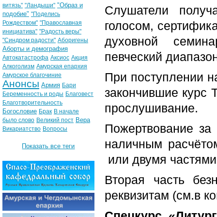
"Образ и
витязь"
"Ландыши"
Слушатели получ
подобие"
"Поделись
голосом, сертифик
Рождеством"
"Православная
инициатива"
"Радость веры"
духовной семина
"Синдром радости"
Аборигены
Аборты и демография
певческий диапазо
Автокатастрофа
Аксиос
Акция
Алкоголизм
Амурская епархия
При поступлении н
Амурское благочиние
Анонсы
Армия
Бари
закончившие курс Т
Беременность и роды
Благовест
Благотворительность
прослушивание.
Богословие
Брак
В начале
Вера
было слово
Великий пост
Пожертвование за 
Викариатство
Вопросы
наличным расчёто
Показать все теги
или двумя частями
Вторая часть без
реквизитам (см.в к
Спецкурс «Литург