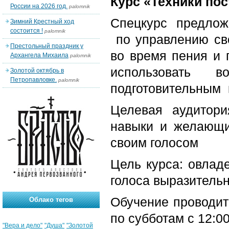
Курс «Техники пос
России на 2026 год.
palomnik
Спецкурс предложи
Зимний Крестный ход
состоится !
palomnik
по управлению св
Престольный праздник у
во время пения и 
Архангела Михаила
palomnik
использовать в
Золотой октябрь в
Петропавловке.
palomnik
подготовительным 
Целевая аудитор
навыки и желающи
своим голосом
Цель курса: овладе
голоса выразительн
Обучение проводит
Облако тегов
по субботам с 12:00
"Вера и дело"
"Душа"
"Золотой