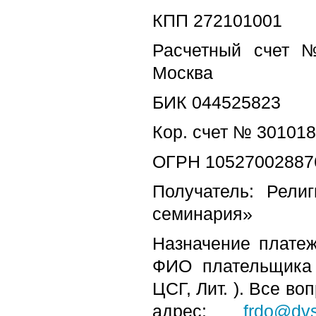
КПП 272101001
Расчетный счет 
Москва
БИК 044525823
Кор. счет № 30101
ОГРН 10527002887
Получатель: Рели
семинария»
Назначение платеж
ФИО плательщика и
ЦСГ, Лит. ). Все в
адрес:
frdo@dvs