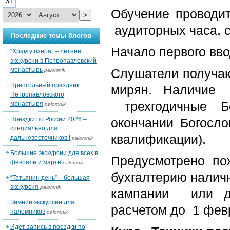
31
Обучение проводит
>
аудиторных часа, с
Последние темы блогов
Начало первого вво
“Храм у озера” – летние
экскурсии в Петропавловский
монастырь
Слушатели получаю
palomnik
Престольный праздник
мирян. Наличие 
Петропавловского
трехгодичные Бо
монастыря
palomnik
Поездки по России 2026 –
окончании Богосл
специально для
квалификации).
дальневосточников !
palomnik
Большие экскурсии для всех в
Предусмотрено по
феврале и марте
palomnik
бухгалтерию налич
“Татьянин день” – большая
экскурсия
palomnik
кампании или дв
Зимние экскурсии для
расчетом до 1 февр
паломников
palomnik
Идет запись в поездки по