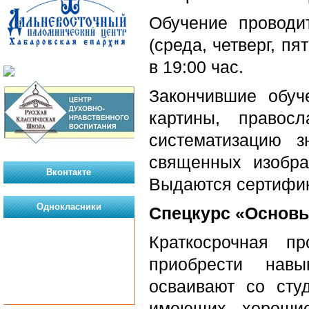
Обучение проводи
(среда, четверг, п
в 19:00 час.
Закончившие обуч
картины, правос
систематизацию з
священных изобра
Вконтакте
Выдаются сертифи
Однокласники
Спецкурс «Основы
Краткосрочная п
приобрести навы
осваивают со сту
имеющих хорошие 