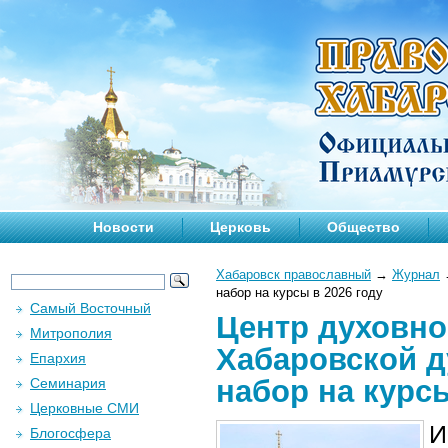
Новости
Церковь
Общество
Хабаровск православный
→
Журнал
набор на курсы в 2026 году
Самый Восточный
Центр духовно
Митрополия
Хабаровской д
Епархия
набор на курсы
Семинария
Церковные СМИ
И
Блогосфера