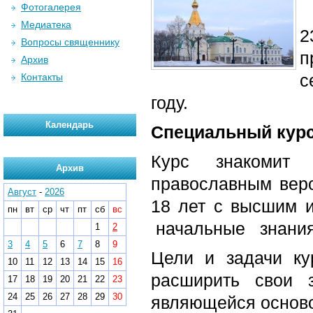
Фотогалерея
Медиатека
2
Вопросы священнику
п
Архив
с
Контакты
году.
Календарь
Специальный кур
Курс знакомит 
Архив
православным вер
Август
-
2026
18 лет с высшим 
пн
вт
ср
чт
пт
сб
вс
начальные знания
1
2
3
4
5
6
7
8
9
Цели и задачи ку
10
11
12
13
14
15
16
расширить свои 
17
18
19
20
21
22
23
24
25
26
27
28
29
30
являющейся осново