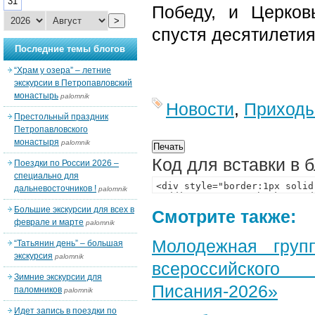
31
Победу, и Церко
>
спустя десятилетия
Последние темы блогов
“Храм у озера” – летние
экскурсии в Петропавловский
монастырь
palomnik
Новости
,
Приход
Престольный праздник
Петропавловского
монастыря
palomnik
Код для вставки в 
Поездки по России 2026 –
специально для
дальневосточников !
palomnik
Большие экскурсии для всех в
Смотрите также:
феврале и марте
palomnik
Молодежная груп
“Татьянин день” – большая
экскурсия
palomnik
всероссийского
Зимние экскурсии для
Писания-2026»
паломников
palomnik
Идет запись в поездки по