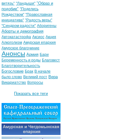
"Образ и
витязь"
"Ландыши"
подобие"
"Поделись
Рождеством"
"Православная
инициатива"
"Радость веры"
"Синдром радости"
Аборигены
Аборты и демография
Автокатастрофа
Аксиос
Акция
Алкоголизм
Амурская епархия
Амурское благочиние
Анонсы
Армия
Бари
Беременность и роды
Благовест
Благотворительность
Богословие
Брак
В начале
Вера
было слово
Великий пост
Викариатство
Вопросы
Показать все теги