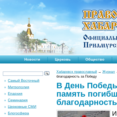
Новости
Церковь
Общество
Хабаровск православный
→
Журнал
благодарность за Победу
Самый Восточный
В День Победы
Митрополия
память погибш
Епархия
благодарность
Семинария
Церковные СМИ
И
Блогосфера