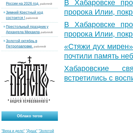
В Хабаровске пр
России на 2026 год.
palomnik
пророка Илии, пок
Зимний Крестный ход
состоится !
palomnik
В Хабаровске пр
Престольный праздник у
пророка Илии, пок
Архангела Михаила
palomnik
Золотой октябрь в
«Стяжи дух мирен»
Петропавловке.
palomnik
почтили память неб
Хабаровские св
встретились с вос
Облако тегов
"Вера и дело"
"Душа"
"Золотой