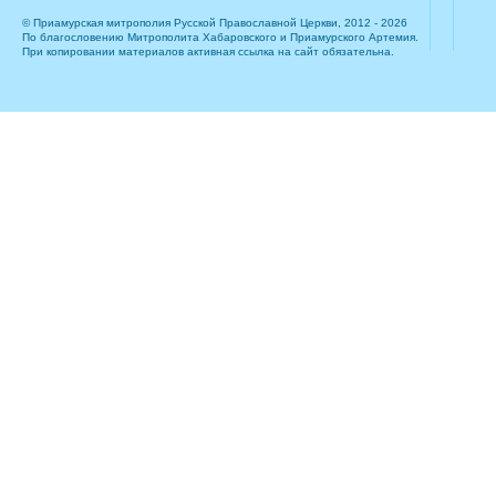
© Приамурская митрополия Русской Православной Церкви, 2012 - 2026
По благословению Митрополита Хабаровского и Приамурского Артемия.
При копировании материалов активная ссылка на сайт обязательна.