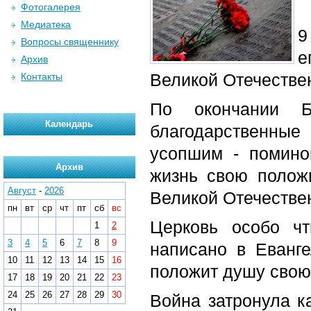
Фотогалерея
Медиатека
9
Вопросы священнику
е
Архив
Великой Отечестве
Контакты
По окончании Б
Календарь
благодарственные
усопшим - помино
Архив
жизнь свою полож
Август
-
2026
Великой Отечестве
пн
вт
ср
чт
пт
сб
вс
Церковь особо чт
1
2
3
4
5
6
7
8
9
написано в Еванге
10
11
12
13
14
15
16
положит душу свою 
17
18
19
20
21
22
23
24
25
26
27
28
29
30
Война затронула к