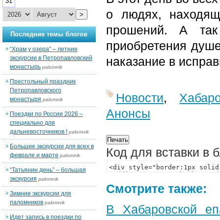
31
о людях, находящ
>
прошений. А так
Последние темы блогов
приобретения душе
“Храм у озера” – летние
экскурсии в Петропавловский
наказание в испра
монастырь
palomnik
Престольный праздник
Петропавловского
Новости
,
Хабар
монастыря
palomnik
Анонсы
Поездки по России 2026 –
специально для
дальневосточников !
palomnik
Большие экскурсии для всех в
Код для вставки в 
феврале и марте
palomnik
“Татьянин день” – большая
экскурсия
palomnik
Смотрите также:
Зимние экскурсии для
паломников
palomnik
В Хабаровской еп
Идет запись в поездки по