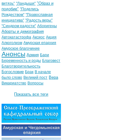
"Образ и
витязь"
"Ландыши"
подобие"
"Поделись
Рождеством"
"Православная
инициатива"
"Радость веры"
"Синдром радости"
Аборигены
Аборты и демография
Автокатастрофа
Аксиос
Акция
Алкоголизм
Амурская епархия
Амурское благочиние
Анонсы
Армия
Бари
Беременность и роды
Благовест
Благотворительность
Богословие
Брак
В начале
Вера
было слово
Великий пост
Викариатство
Вопросы
Показать все теги