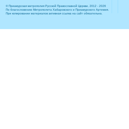
© Приамурская митрополия Русской Православной Церкви, 2012 - 2026
По благословению Митрополита Хабаровского и Приамурского Артемия.
При копировании материалов активная ссылка на сайт обязательна.