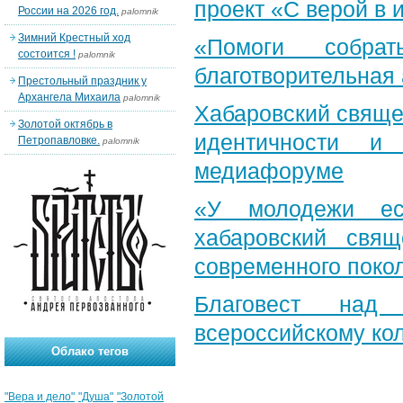
проект «С верой в
России на 2026 год.
palomnik
Зимний Крестный ход
«Помоги собра
состоится !
palomnik
благотворительная
Престольный праздник у
Архангела Михаила
palomnik
Хабаровский свяще
Золотой октябрь в
идентичности и
Петропавловке.
palomnik
медиафоруме
«У молодежи ес
хабаровский свя
современного поко
Благовест над
всероссийскому ко
Облако тегов
"Вера и дело"
"Душа"
"Золотой