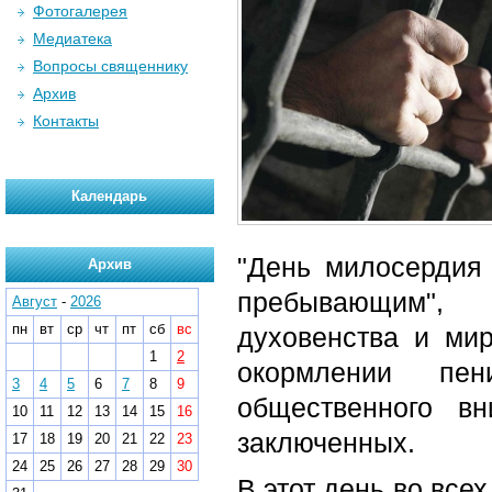
Фотогалерея
Медиатека
Вопросы священнику
Архив
Контакты
Календарь
"День милосердия 
Архив
пребывающим", 
Август
-
2026
пн
вт
ср
чт
пт
сб
вс
духовенства и ми
1
2
окормлении пе
3
4
5
6
7
8
9
общественного в
10
11
12
13
14
15
16
заключенных.
17
18
19
20
21
22
23
24
25
26
27
28
29
30
В этот день во все