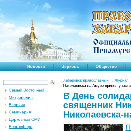
Новости
Церковь
Общество
Хабаровск православный
→
Журнал
Николаевска-на-Амуре принял участи
Самый Восточный
В День солида
Митрополия
священник Ник
Епархия
Николаевска-н
Семинария
Церковные СМИ
П
Блогосфера