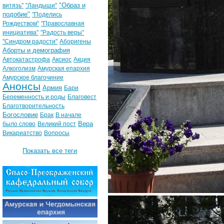
"Образ и
витязь"
"Ландыши"
подобие"
"Поделись
Рождеством"
"Православная
инициатива"
"Радость веры"
"Синдром радости"
Аборигены
Аборты и демография
Автокатастрофа
Аксиос
Акция
Алкоголизм
Амурская епархия
Амурское благочиние
Анонсы
Армия
Бари
Беременность и роды
Благовест
Благотворительность
Богословие
Брак
В начале
Вера
было слово
Великий пост
Викариатство
Вопросы
Показать все теги