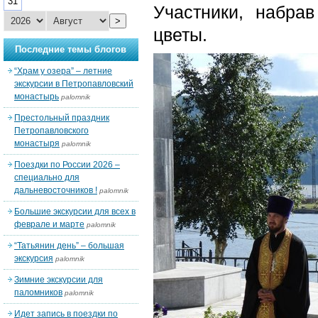
31
Участники, набра
>
цветы.
Последние темы блогов
“Храм у озера” – летние
экскурсии в Петропавловский
монастырь
palomnik
Престольный праздник
Петропавловского
монастыря
palomnik
Поездки по России 2026 –
специально для
дальневосточников !
palomnik
Большие экскурсии для всех в
феврале и марте
palomnik
“Татьянин день” – большая
экскурсия
palomnik
Зимние экскурсии для
паломников
palomnik
Идет запись в поездки по