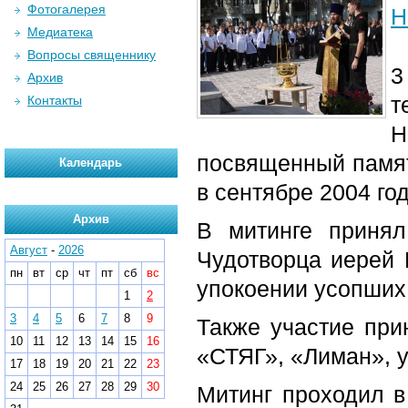
Фотогалерея
Н
Медиатека
Вопросы священнику
3
Архив
т
Контакты
Н
посвященный памят
Календарь
в сентябре 2004 год
Архив
В митинге принял
Август
-
2026
Чудотворца иерей 
пн
вт
ср
чт
пт
сб
вс
упокоении усопших
1
2
3
4
5
6
7
8
9
Также участие при
10
11
12
13
14
15
16
«СТЯГ», «Лиман», у
17
18
19
20
21
22
23
24
25
26
27
28
29
30
Митинг проходил в