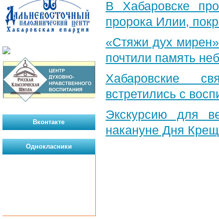
В Хабаровске пр
пророка Илии, пок
«Стяжи дух мирен»
почтили память неб
Хабаровские св
встретились с вос
Экскурсию для в
Вконтакте
накануне Дня Крещ
Однокласники