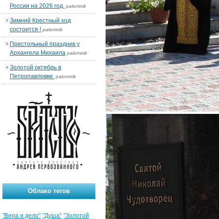
России на 2026 год.
palomnik
Зимний Крестный ход
состоится !
palomnik
Престольный праздник у
Архангела Михаила
palomnik
Золотой октябрь в
Петропавловке.
palomnik
Облако тегов
"Вера и дело"
"Душа"
"Золотой