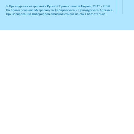
© Приамурская митрополия Русской Православной Церкви, 2012 - 2026
По благословению Митрополита Хабаровского и Приамурского Артемия.
При копировании материалов активная ссылка на сайт обязательна.