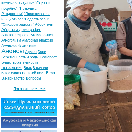
"Образ и
витязь"
"Ландыши"
подобие"
"Поделись
Рождеством"
"Православная
инициатива"
"Радость веры"
"Синдром радости"
Аборигены
Аборты и демография
Автокатастрофа
Аксиос
Акция
Алкоголизм
Амурская епархия
Амурское благочиние
Анонсы
Армия
Бари
Беременность и роды
Благовест
Благотворительность
Богословие
Брак
В начале
Вера
было слово
Великий пост
Викариатство
Вопросы
Показать все теги