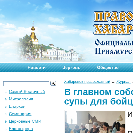
Новости
Церковь
Общество
Хабаровск православный
→
Журнал
В главном соб
Самый Восточный
супы для бой
Митрополия
Епархия
И
Семинария
Церковные СМИ
Блогосфера