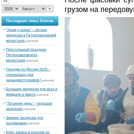
31
грузом на передову
>
Последние темы блогов
“Храм у озера” – летние
экскурсии в Петропавловский
монастырь
palomnik
Престольный праздник
Петропавловского
монастыря
palomnik
Поездки по России 2026 –
специально для
дальневосточников !
palomnik
Большие экскурсии для всех в
феврале и марте
palomnik
“Татьянин день” – большая
экскурсия
palomnik
Зимние экскурсии для
паломников
palomnik
Идет запись в поездки по