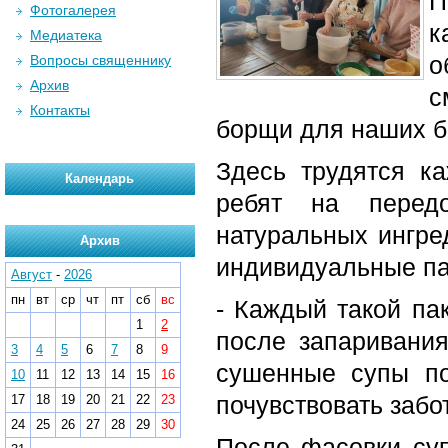
П
Фотогалерея
к
Медиатека
о
Вопросы священнику
Архив
с
Контакты
борщи для наших б
Здесь трудятся к
Календарь
ребят на перед
натуральных ингре
Архив
индивидуальные па
Август
-
2026
пн
вт
ср
чт
пт
сб
вс
- Каждый такой па
1
2
после запаривания
3
4
5
6
7
8
9
сушенные супы по
10
11
12
13
14
15
16
почувствовать забо
17
18
19
20
21
22
23
24
25
26
27
28
29
30
После фасовки су