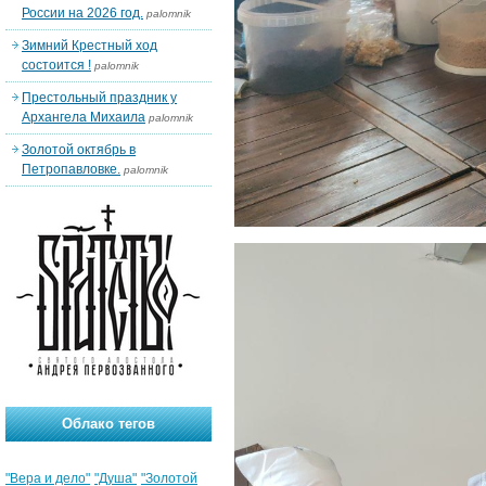
России на 2026 год.
palomnik
Зимний Крестный ход
состоится !
palomnik
Престольный праздник у
Архангела Михаила
palomnik
Золотой октябрь в
Петропавловке.
palomnik
Облако тегов
"Вера и дело"
"Душа"
"Золотой