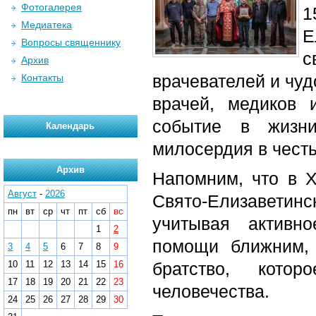
Фотогалерея
1
Медиатека
Е
Вопросы священнику
с
Архив
врачевателей и чуд
Контакты
врачей, медиков 
событие в жизн
Календарь
милосердия в чест
Архив
Напомним, что в Х
Август
-
2026
Свято-Елизавети
пн
вт
ср
чт
пт
сб
вс
учитывая активн
1
2
помощи ближним, 
3
4
5
6
7
8
9
10
11
12
13
14
15
16
братство, кото
17
18
19
20
21
22
23
человечества.
24
25
26
27
28
29
30