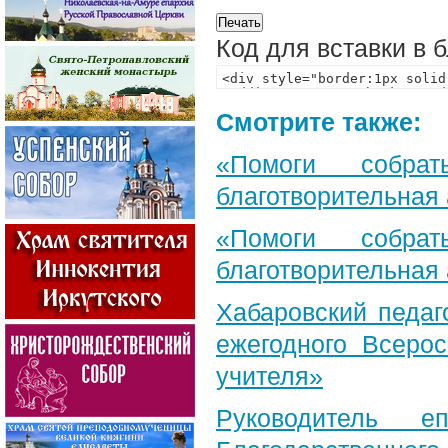
Код для вставки в 
Смотрите также:
«Помоги собра
благотворительная
«Помоги собра
благотворительная
Хабаровский педаг
ежегодного Всерос
учителя»
Руководитель е