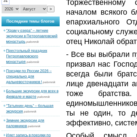
Торжественному 
31
>
началом всякого б
епархиального От
Последние темы блогов
социальному служе
“Храм у озера” – летние
экскурсии в Петропавловский
отец Николай обрат
монастырь
palomnik
Престольный праздник
- Все вы выбрали п
Петропавловского
монастыря
призвал нас Госпо
palomnik
Поездки по России 2026 –
всегда были братс
специально для
лице двенадцати 
дальневосточников !
palomnik
Большие экскурсии для всех в
тоже братства
феврале и марте
palomnik
единомышленников.
“Татьянин день” – большая
ты не один, то 
экскурсия
palomnik
Зимние экскурсии для
эффективно, систе
паломников
palomnik
Особый смысл н
Идет запись в поездки по