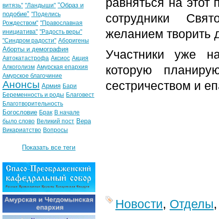
равняться на этот 
"Образ и
витязь"
"Ландыши"
подобие"
"Поделись
сотрудники Свят
Рождеством"
"Православная
желанием творить 
инициатива"
"Радость веры"
"Синдром радости"
Аборигены
Аборты и демография
Участники уже н
Автокатастрофа
Аксиос
Акция
которую планиру
Алкоголизм
Амурская епархия
Амурское благочиние
Анонсы
сестричеством и е
Армия
Бари
Беременность и роды
Благовест
Благотворительность
Богословие
Брак
В начале
Вера
было слово
Великий пост
Викариатство
Вопросы
Показать все теги
Новости
,
Отделы