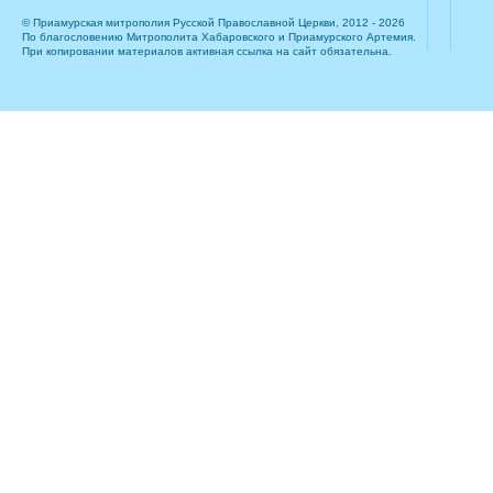
© Приамурская митрополия Русской Православной Церкви, 2012 - 2026
По благословению Митрополита Хабаровского и Приамурского Артемия.
При копировании материалов активная ссылка на сайт обязательна.