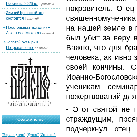
России на 2026 год.
palomnik
покровитель. Отец
Зимний Крестный ход
священномученика 
состоится !
palomnik
на нашей земле в 
Престольный праздник у
Архангела Михаила
palomnik
был убит за веру в
Золотой октябрь в
Важно, что для бра
Петропавловке.
palomnik
человека, активно
своей кончины. 
Иоанно-Богослов
ученикам семина
пожертвований для
- Этот святой не 
страждущим, про
Облако тегов
подчеркнул отец
"Вера и дело"
"Душа"
"Золотой