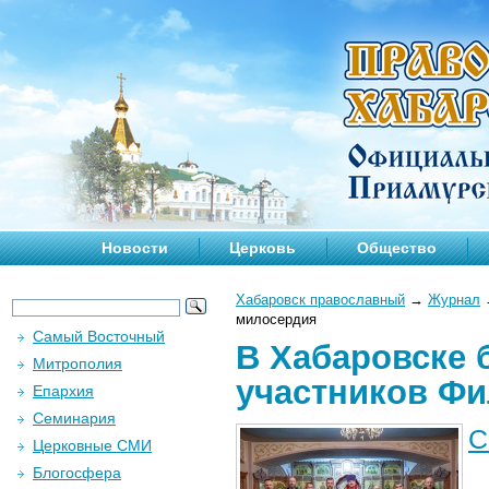
Новости
Церковь
Общество
Хабаровск православный
→
Журнал
милосердия
Самый Восточный
В Хабаровске 
Митрополия
участников Фи
Епархия
Семинария
С
Церковные СМИ
Блогосфера