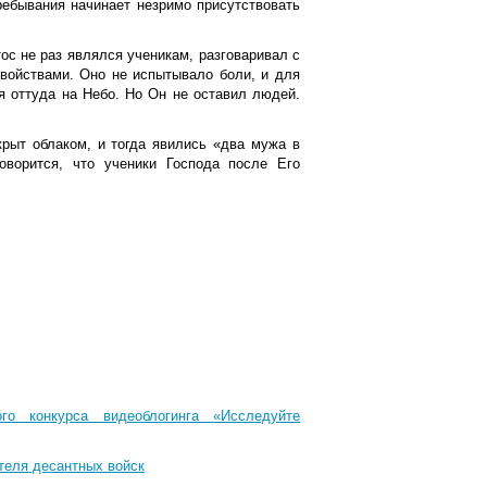
ребывания начинает незримо присутствовать
ос не раз являлся ученикам, разговаривал с
войствами. Оно не испытывало боли, и для
я оттуда на Небо. Но Он не оставил людей.
крыт облаком, и тогда явились «два мужа в
оворится, что ученики Господа после Его
го конкурса видеоблогинга «Исследуйте
теля десантных войск