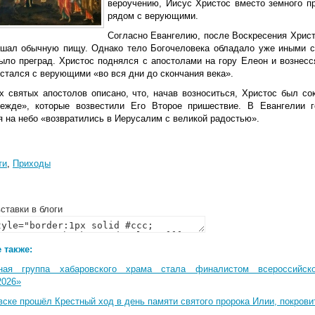
вероучению, Иисус Христос вместо земного п
рядом с верующими.
Согласно Евангелию, после Воскресения Христ
ушал обычную пищу. Однако тело Богочеловека обладало уже иными с
было преград. Христос поднялся с апостолами на гору Елеон и вознесс
стался с верующими «во вся дни до скончания века».
х святых апостолов описано, что, начав возноситься, Христос был со
ежде», которые возвестили Его Второе пришествие. В Евангелии г
я на небо «возвратились в Иерусалим с великой радостью».
ти
,
Приходы
ставки в блоги
 также:
ная группа хабаровского храма стала финалистом всероссийско
2026»
вске прошёл Крестный ход в день памяти святого пророка Илии, покрови