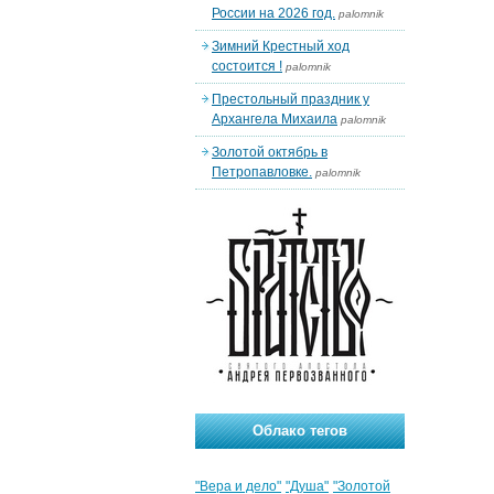
России на 2026 год.
palomnik
Зимний Крестный ход
состоится !
palomnik
Престольный праздник у
Архангела Михаила
palomnik
Золотой октябрь в
Петропавловке.
palomnik
Облако тегов
"Вера и дело"
"Душа"
"Золотой