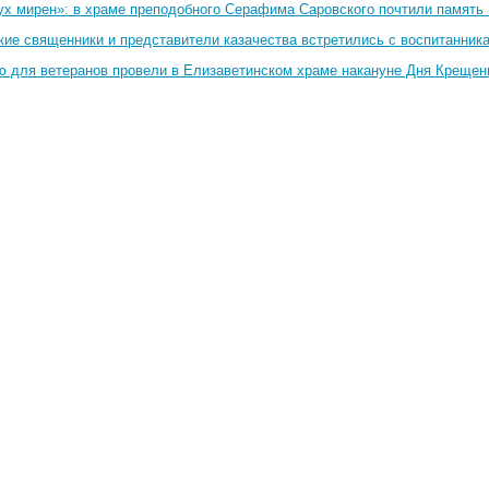
ух мирен»: в храме преподобного Серафима Саровского почтили память 
кие священники и представители казачества встретились с воспитанник
ю для ветеранов провели в Елизаветинском храме накануне Дня Крещен