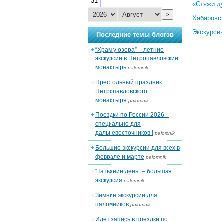
31
«Стяжи д
>
Хабаровс
Экскурси
Последние темы блогов
“Храм у озера” – летние
экскурсии в Петропавловский
монастырь
palomnik
Престольный праздник
Петропавловского
монастыря
palomnik
Поездки по России 2026 –
специально для
дальневосточников !
palomnik
Большие экскурсии для всех в
феврале и марте
palomnik
“Татьянин день” – большая
экскурсия
palomnik
Зимние экскурсии для
паломников
palomnik
Идет запись в поездки по