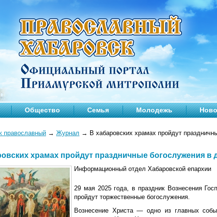
Общество
Семья
Молодежь
Ново
к православный
→
Журнал
→
В хабаровских храмах пройдут праздничны
ровских храмах пройдут праздничные богослужения в 
Информационный отдел Хабаровской епархии
29 мая 2025 года, в праздник Вознесения Гос
пройдут торжественные богослужения.
Вознесение Христа — одно из главных событ