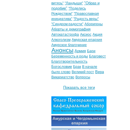
"Образ и
витязь"
"Ландыши"
подобие"
"Поделись
Рождеством"
"Православная
инициатива"
"Радость веры"
"Синдром радости"
Аборигены
Аборты и демография
Автокатастрофа
Аксиос
Акция
Алкоголизм
Амурская епархия
Амурское благочиние
Анонсы
Армия
Бари
Беременность и роды
Благовест
Благотворительность
Богословие
Брак
В начале
Вера
было слово
Великий пост
Викариатство
Вопросы
Показать все теги