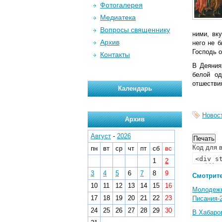
Фотогалерея
Медиатека
Вопросы священнику
ними, вк
Архив
него не 
Господь о
Контакты
В Деяния
белой од
отшестви
Календарь
Новос
Архив
Август
-
2026
Код для в
пн
вт
ср
чт
пт
сб
вс
1
2
3
4
5
6
7
8
9
Смотрите
10
11
12
13
14
15
16
Молодеж
17
18
19
20
21
22
23
Писания-
24
25
26
27
28
29
30
В Хабаро