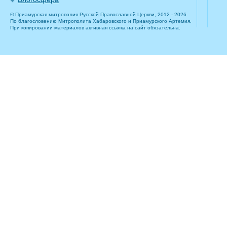
© Приамурская митрополия Русской Православной Церкви, 2012 - 2026
По благословению Митрополита Хабаровского и Приамурского Артемия.
При копировании материалов активная ссылка на сайт обязательна.