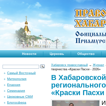
Новости
Церковь
Общество
Хабаровск православный
→
Журнал
творчества «Краски Пасхи - 2026»
Самый Восточный
В Хабаровской
Митрополия
регионального
Епархия
«Краски Пасхи 
Семинария
Церковные СМИ
И
Блогосфера