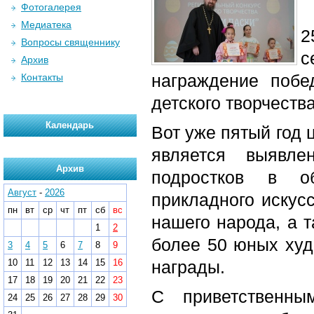
Фотогалерея
Медиатека
2
Вопросы священнику
с
Архив
награждение побе
Контакты
детского творчеств
Календарь
Вот уже пятый год 
является выявл
Архив
подростков в об
Август
-
2026
прикладного искус
пн
вт
ср
чт
пт
сб
вс
нашего народа, а т
1
2
более 50 юных худ
3
4
5
6
7
8
9
10
11
12
13
14
15
16
награды.
17
18
19
20
21
22
23
С приветственны
24
25
26
27
28
29
30