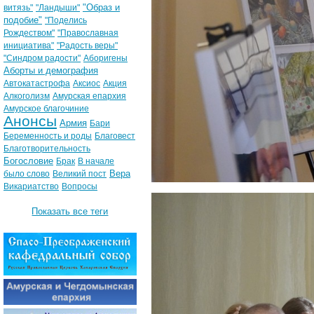
"Образ и
витязь"
"Ландыши"
подобие"
"Поделись
Рождеством"
"Православная
инициатива"
"Радость веры"
"Синдром радости"
Аборигены
Аборты и демография
Автокатастрофа
Аксиос
Акция
Алкоголизм
Амурская епархия
Амурское благочиние
Анонсы
Армия
Бари
Беременность и роды
Благовест
Благотворительность
Богословие
Брак
В начале
Вера
было слово
Великий пост
Викариатство
Вопросы
Показать все теги