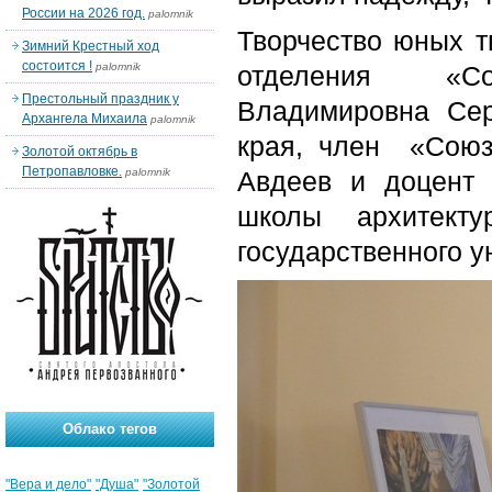
России на 2026 год.
palomnik
Творчество юных т
Зимний Крестный ход
состоится !
palomnik
отделения «
Престольный праздник у
Владимировна Сер
Архангела Михаила
palomnik
края, член «Союз
Золотой октябрь в
Петропавловке.
palomnik
Авдеев и доцент 
школы архитекту
государственного 
Облако тегов
"Вера и дело"
"Душа"
"Золотой