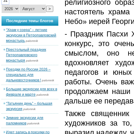
религиозного обра
31
>
настоятель храма
Небо» иерей Георг
Последние темы блогов
“Храм у озера” – летние
- Праздник Пасхи 
экскурсии в Петропавловский
монастырь
palomnik
конкурс, это очен
Престольный праздник
смыслом, оно не
Петропавловского
монастыря
вдохновляет худо
palomnik
Поездки по России 2026 –
педагогов и юных
специально для
работы. Очень важ
дальневосточников !
palomnik
Большие экскурсии для всех в
продолжаем наши 
феврале и марте
palomnik
дальше ее передав
“Татьянин день” – большая
экскурсия
palomnik
Также священник 
Зимние экскурсии для
художников за то
паломников
palomnik
выразил надежду, ч
Идет запись в поездки по