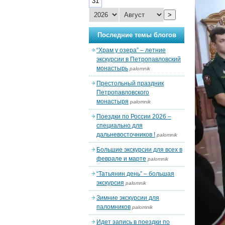
31
>
Последние темы блогов
“Храм у озера” – летние
экскурсии в Петропавловский
монастырь
palomnik
Престольный праздник
Петропавловского
монастыря
palomnik
Поездки по России 2026 –
специально для
дальневосточников !
palomnik
Большие экскурсии для всех в
феврале и марте
palomnik
“Татьянин день” – большая
экскурсия
palomnik
Зимние экскурсии для
паломников
palomnik
Идет запись в поездки по