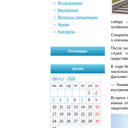
Фотогалерея
Медиатека
Вопросы священнику
собору —
Архив
особеннос
Контакты
Специали
о ключев
После эк
Календарь
служб т
представ
В ходе б
Архив
наскольк
Дальнем 
Август
-
2026
— Знание
пн
вт
ср
чт
пт
сб
вс
внутренн
1
2
Встреча 
3
4
5
6
7
8
9
воинах о
10
11
12
13
14
15
16
защитник
17
18
19
20
21
22
23
24
25
26
27
28
29
30