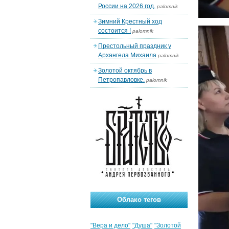
России на 2026 год.
palomnik
Зимний Крестный ход
состоится !
palomnik
Престольный праздник у
Архангела Михаила
palomnik
Золотой октябрь в
Петропавловке.
palomnik
Облако тегов
"Вера и дело"
"Душа"
"Золотой