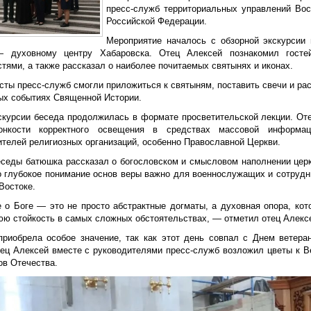
пресс-служб территориальных управлений Вос
Российской Федерации.
Мероприятие началось с обзорной экскурсии
 духовному центру Хабаровска. Отец Алексей познакомил гостей
тями, а также рассказал о наиболее почитаемых святынях и иконах.
сты пресс-служб смогли приложиться к святыням, поставить свечи и р
ых событиях Священной Истории.
скурсии беседа продолжилась в формате просветительской лекции. От
онкости корректного освещения в средствах массовой информац
ителей религиозных организаций, особенно Православной Церкви.
еседы батюшка рассказал о богословском и смысловом наполнении церк
о глубокое понимание основ веры важно для военнослужащих и сотрудн
Востоке.
 о Боге — это не просто абстрактные догматы, а духовная опора, ко
юю стойкость в самых сложных обстоятельствах, — отметил отец Алекс
приобрела особое значение, так как этот день совпал с Днем ветера
тец Алексей вместе с руководителями пресс-служб возложил цветы к В
ов Отечества.