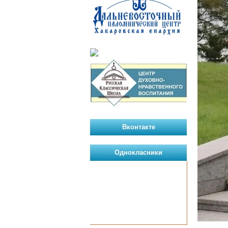
Вконтакте
Однокласники