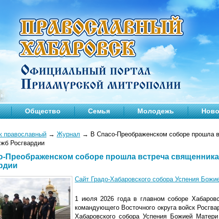
Общество
Семья
Молодежь
Ново
к православный
→
Журнал
→
В Спасо-Преображенском соборе прошла в
ужб Росгвардии
о-Преображенском соборе прошла встреча священника
рдии
Сайт Градо-Хабаровского собора Успения Божи
1 июля 2026 года в главном соборе Хабаров
командующего Восточного округа войск Росгва
Хабаровского собора Успения Божией Матери