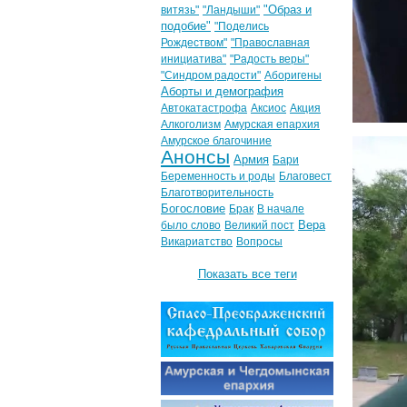
"Образ и
витязь"
"Ландыши"
подобие"
"Поделись
Рождеством"
"Православная
инициатива"
"Радость веры"
"Синдром радости"
Аборигены
Аборты и демография
Автокатастрофа
Аксиос
Акция
Алкоголизм
Амурская епархия
Амурское благочиние
Анонсы
Армия
Бари
Беременность и роды
Благовест
Благотворительность
Богословие
Брак
В начале
Вера
было слово
Великий пост
Викариатство
Вопросы
Показать все теги