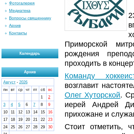
Фотогалерея
Медиатека
2
Вопросы священнику
в
Архив
х
Контакты
Приморской митр
рождения препод
Календарь
проходить в конце
Архив
Команду хоккеи
Август
-
2026
возглавит настоят
пн
вт
ср
чт
пт
сб
вс
Олег Хуторской
. С
1
2
иерей Андрей Дид
3
4
5
6
7
8
9
10
11
12
13
14
15
16
прихожане и служа
17
18
19
20
21
22
23
Стоит отметить, 
24
25
26
27
28
29
30