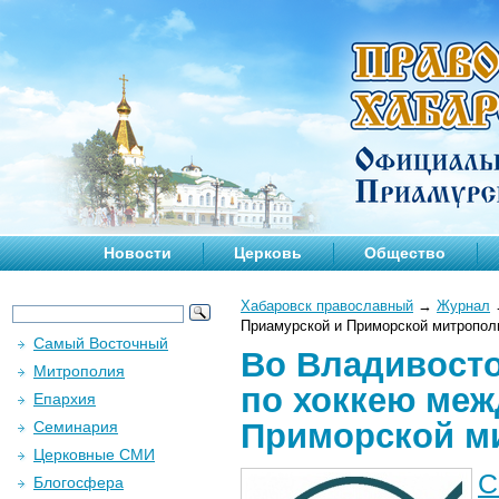
Новости
Церковь
Общество
Хабаровск православный
→
Журнал
Приамурской и Приморской митропол
Самый Восточный
Во Владивосто
Митрополия
по хоккею меж
Епархия
Приморской м
Семинария
Церковные СМИ
С
Блогосфера