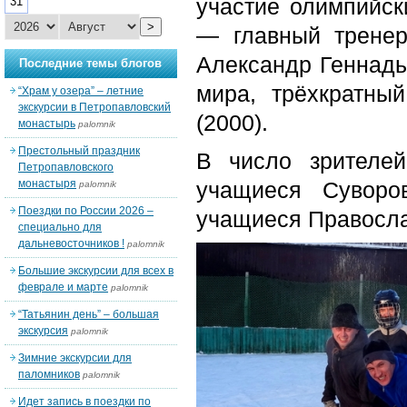
участие олимпийск
31
>
— главный тренер
Александр Геннадь
Последние темы блогов
мира, трёхкратны
“Храм у озера” – летние
экскурсии в Петропавловский
(2000).
монастырь
palomnik
Престольный праздник
В число зрителей
Петропавловского
монастыря
учащиеся Суворо
palomnik
Поездки по России 2026 –
учащиеся Правосла
специально для
дальневосточников !
palomnik
Большие экскурсии для всех в
феврале и марте
palomnik
“Татьянин день” – большая
экскурсия
palomnik
Зимние экскурсии для
паломников
palomnik
Идет запись в поездки по