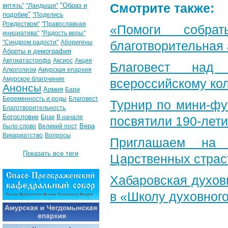
Смотрите также:
"Образ и
витязь"
"Ландыши"
подобие"
"Поделись
Рождеством"
"Православная
«Помоги собра
инициатива"
"Радость веры"
"Синдром радости"
Аборигены
благотворительная
Аборты и демография
Автокатастрофа
Аксиос
Акция
Благовест над
Алкоголизм
Амурская епархия
Амурское благочиние
всероссийскому ко
Анонсы
Армия
Бари
Беременность и роды
Благовест
Турнир по мини-ф
Благотворительность
Богословие
Брак
В начале
посвятили 190-лет
Вера
было слово
Великий пост
Викариатство
Вопросы
Приглашаем на 
Показать все теги
Царственных страс
Хабаровская духов
в «Школу духовног