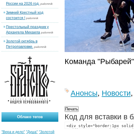
России на 2026 год.
palomnik
Зимний Крестный ход
состоится !
palomnik
Престольный праздник у
Архангела Михаила
palomnik
Золотой октябрь в
Петропавловке.
palomnik
Команда "Рыбарей"
Анонсы
,
Новости
Код для вставки в 
Облако тегов
"Вера и дело"
"Душа"
"Золотой