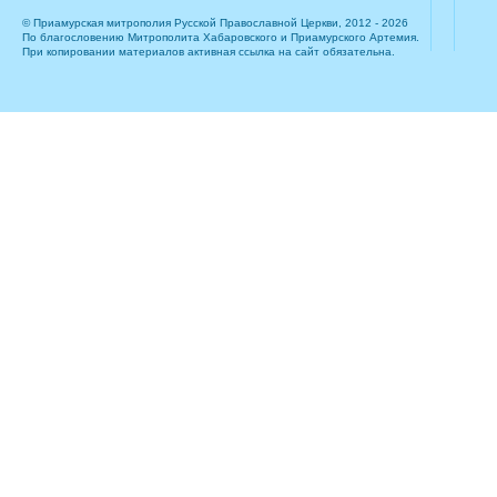
© Приамурская митрополия Русской Православной Церкви, 2012 - 2026
По благословению Митрополита Хабаровского и Приамурского Артемия.
При копировании материалов активная ссылка на сайт обязательна.