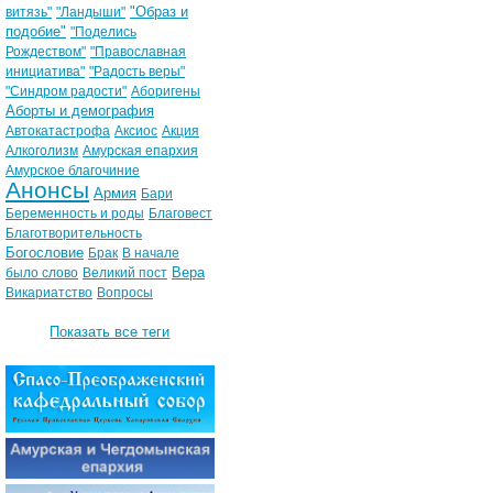
"Образ и
витязь"
"Ландыши"
подобие"
"Поделись
Рождеством"
"Православная
инициатива"
"Радость веры"
"Синдром радости"
Аборигены
Аборты и демография
Автокатастрофа
Аксиос
Акция
Алкоголизм
Амурская епархия
Амурское благочиние
Анонсы
Армия
Бари
Беременность и роды
Благовест
Благотворительность
Богословие
Брак
В начале
Вера
было слово
Великий пост
Викариатство
Вопросы
Показать все теги