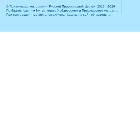
© Приамурская митрополия Русской Православной Церкви, 2012 - 2026
По благословению Митрополита Хабаровского и Приамурского Артемия.
При копировании материалов активная ссылка на сайт обязательна.