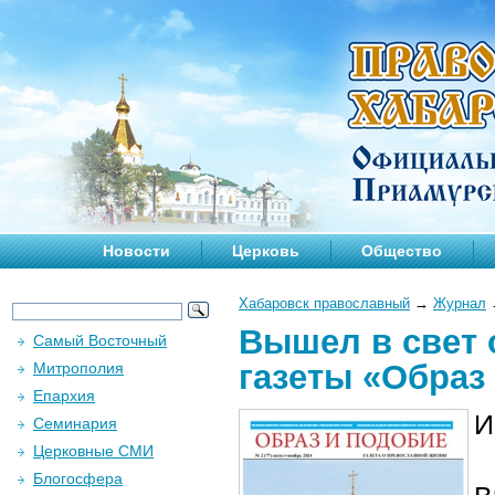
Новости
Церковь
Общество
Хабаровск православный
→
Журнал
Вышел в свет 
Самый Восточный
газеты «Образ
Митрополия
Епархия
И
Семинария
Церковные СМИ
Блогосфера