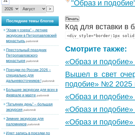
31
"Образ и подобие
>
Последние темы блогов
Код для вставки в 
“Храм у озера” – летние
экскурсии в Петропавловский
монастырь
palomnik
Смотрите также:
Престольный праздник
Петропавловского
«Образ и подобие»
монастыря
palomnik
Поездки по России 2026 –
Вышел в свет оче
специально для
дальневосточников !
palomnik
подобие» №2 2025 
Большие экскурсии для всех в
«Образ и подобие»
феврале и марте
palomnik
“Татьянин день” – большая
«Образ и подобие»
экскурсия
palomnik
Зимние экскурсии для
«Образ и подобие»
паломников
palomnik
Идет запись в поездки по