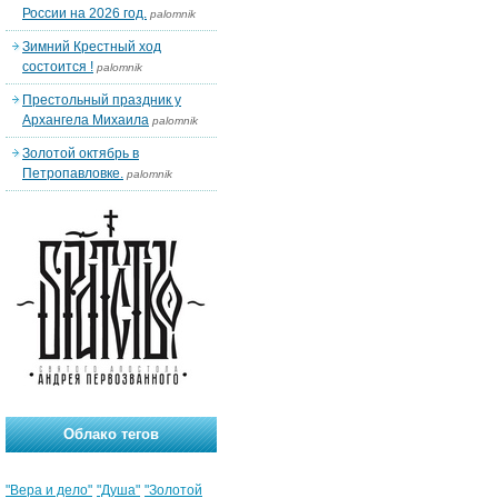
России на 2026 год.
palomnik
Зимний Крестный ход
состоится !
palomnik
Престольный праздник у
Архангела Михаила
palomnik
Золотой октябрь в
Петропавловке.
palomnik
Облако тегов
"Вера и дело"
"Душа"
"Золотой