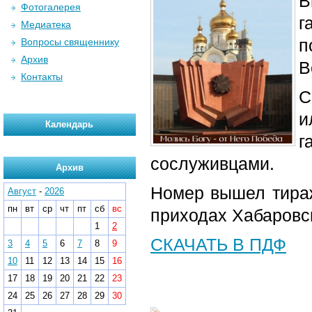
В
Фотогалерея
г
Медиатека
п
Вопросы священнику
Архив
В
Контакты
С
и
Календарь
г
сослуживцами.
Архив
Номер вышел тираж
Август
-
2026
пн
вт
ср
чт
пт
сб
вс
приходах Хабаровс
1
2
СКАЧАТЬ В ПДФ
3
4
5
6
7
8
9
10
11
12
13
14
15
16
17
18
19
20
21
22
23
24
25
26
27
28
29
30