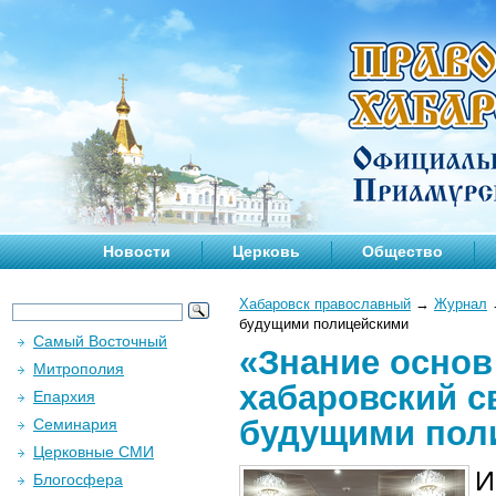
Новости
Церковь
Общество
Хабаровск православный
→
Журнал
будущими полицейскими
Самый Восточный
«Знание основ
Митрополия
хабаровский с
Епархия
будущими пол
Семинария
Церковные СМИ
И
Блогосфера