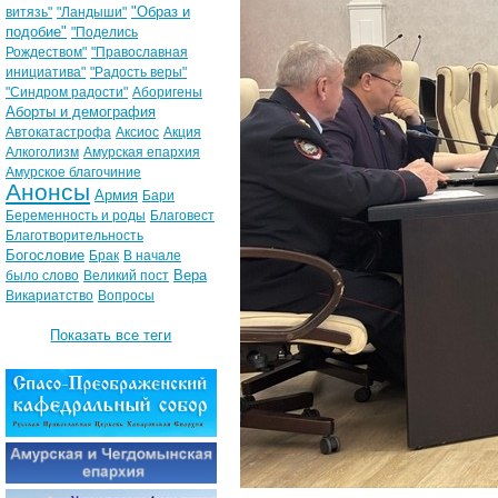
"Образ и
витязь"
"Ландыши"
подобие"
"Поделись
Рождеством"
"Православная
инициатива"
"Радость веры"
"Синдром радости"
Аборигены
Аборты и демография
Автокатастрофа
Аксиос
Акция
Алкоголизм
Амурская епархия
Амурское благочиние
Анонсы
Армия
Бари
Беременность и роды
Благовест
Благотворительность
Богословие
Брак
В начале
Вера
было слово
Великий пост
Викариатство
Вопросы
Показать все теги