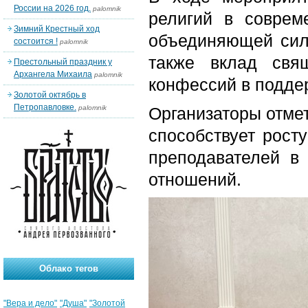
России на 2026 год.
palomnik
религий в соврем
Зимний Крестный ход
объединяющей сил
состоится !
palomnik
также вклад свя
Престольный праздник у
Архангела Михаила
palomnik
конфессий в подде
Золотой октябрь в
Петропавловке.
palomnik
Организаторы отмет
способствует рост
преподавателей в
отношений.
Облако тегов
"Вера и дело"
"Душа"
"Золотой