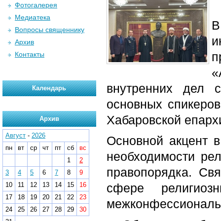
Фотогалерея
Медиатека
В
Вопросы священнику
и
Архив
п
Контакты
«
внутренних дел 
Календарь
основных спикеров
Хабаровской епарх
Архив
Август
-
2026
Основной акцент в
пн
вт
ср
чт
пт
сб
вс
необходимости рел
1
2
правопорядка. Св
3
4
5
6
7
8
9
10
11
12
13
14
15
16
сфере религиоз
17
18
19
20
21
22
23
межконфессиональ
24
25
26
27
28
29
30