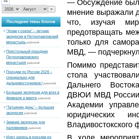
— Обсуждение было
31
>
мнение выражали да
что, изучая ми
Последние темы блогов
предотвращать ме
“Храм у озера” – летние
экскурсии в Петропавловский
только для самора
монастырь
palomnik
МВД, — подчеркнул
Престольный праздник
Петропавловского
монастыря
Помимо представит
palomnik
Поездки по России 2026 –
стола участвова
специально для
Дальнего Востока
дальневосточников !
palomnik
Большие экскурсии для всех в
ДВЮИ МВД России, 
феврале и марте
palomnik
Академии управл
“Татьянин день” – большая
юридических и
экскурсия
palomnik
Зимние экскурсии для
Владивостокского
паломников
palomnik
В ходе мероприят
Идет запись в поездки по