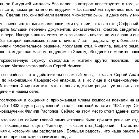
нь за Литургией читалась Евангелие, в котором повествуется о том, к
т сети, несмотря на многие неудачи: «Наставник! мы трудились всю но
ть. Сделав это, они поймали великое множество рыбы, и даже сеть у них 
 мы очень часто вытягивали наши сети пустыми, - сказал отец Софроний.
брать большой перечень документов, доказательств, фактов, свидетель
 в вере. Иногда в наших сетях не оказывалось ничего, но мы снова и с
без которой невозможно творить ничего. И вот – радость: чуть больше
иняли положительное решение, прославив отца Филиппа, вашего земля
пп стал для нас маяком, ведущим ко Христу, объединил в молитве наши
торжественную службу съехались и жители других поселков. Та
рации Матвеевского района Сергей Немков.
шего района – это действительно важный день, - сказал Сергей Анат
 по канонизации Хабаровской епархии, а в их лице и священномуче
Матвеевка. Хочу отметить, что в планах администрации – установить р
дине – в нашем селе.
гослужения и общения с прихожанами члены комиссии поехали на ме
ый в 1833 году и разрушенный в годы советской власти в 1934 году. С
овомученик Филипп Распопов. Сейчас на этом место стоит здание, кото
, что именно сейчас главой администрации было принято решение отд
ия, посвященная сщмч. Филиппу, — сказал отец Софроний. – Естестве
иями, которыми мы располагаем. Большая радость, что наша работа н
ется, принося такие значимые плоды.