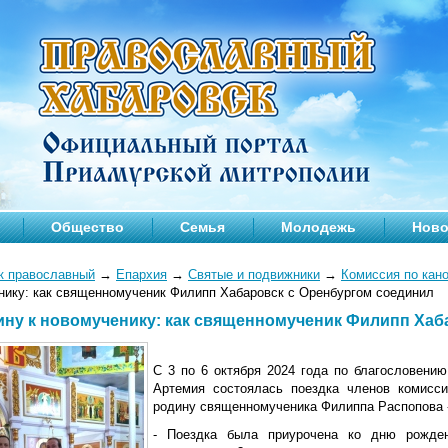
Общество
Семья
Молодежь
Ново
к православный
→
Епархия
→
Святые и подвижники
→
Комиссия по кан
нику: как священномученик Филипп Хабаровск с Оренбургом соединил
ину к новомученику: как священномученик Филипп Хаб
С 3 по 6 октября 2024 года по благословени
Артемия состоялась поездка членов комисси
родину священномученика Филиппа Распопова -
- Поездка была приурочена ко дню рожден