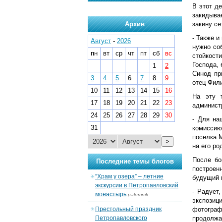
В этот де
закидывае
Архив
закину се
- Также и
Август
-
2026
нужно со
пн
вт
ср
чт
пт
сб
вс
стойкости
Господа, 
1
2
Синод пр
3
4
5
6
7
8
9
отец Фили
10
11
12
13
14
15
16
На эту 
17
18
19
20
21
22
23
админист
24
25
26
27
28
29
30
- Для на
31
комиссию
поселка 
>
на его ро
После бо
Последние темы блогов
построенн
“Храм у озера” – летние
будущий н
экскурсии в Петропавловский
- Радует
монастырь
palomnik
экспозиц
Престольный праздник
фотограф
Петропавловского
продолжа