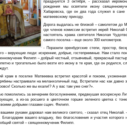
празднуется 3 октября, - рассказал иеромо
рождения мы освятили икону священномуч
Хабаровска, где он два года служил в сане
матвеевскому приходу.
Дорога выдалась не близкой – самолетом до М
где членов комиссии встретил иерей Николай 
настоятель храма святителя Николая Чудотво
самого поселка – еще около 300 километров.
- Поразили оренбургские степи, простор, бес
го – верующие люди: искренние, добрые, гостеприимные. Нам стало поня
енномученик Филипп – добрый честный, отзывчивый, прекрасный пастыр
петно и трогательно было везти его икону в те края, где он родился, с
ждут.
ий храм в поселке Матвеевка встретил красотой и покоем, ухоженная
 рябины настраивали на меланхоличный лад. Встретили нас как давно 
овск! Сколько же вы ехали!? А у вас там уже снег?».
ью помолились за вечерним богослужением, предвкушая воскресную Ли
рующих, а из-за росшего в цветочном горшке зеленого цветка с тон
своими добрыми глазами сщмч. Филипп.
 вашими руками даровал нам великого святого, - сказал отец Николай. 
. Благодарим вашего владыку, без благословения и участия которого 
 общий святой – священномученик Филипп.