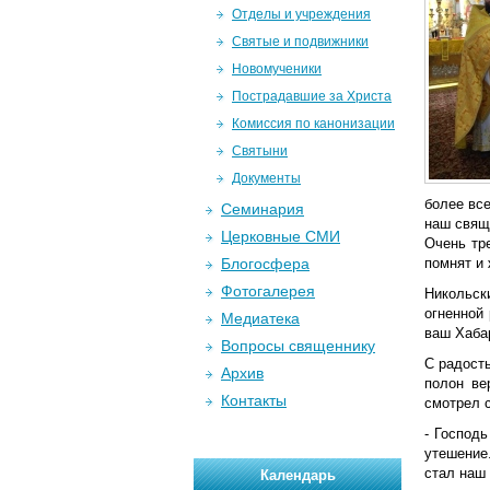
Отделы и учреждения
Святые и подвижники
Новомученики
Пострадавшие за Христа
Комиссия по канонизации
Святыни
Документы
более все
Семинария
наш свящ
Церковные СМИ
Очень тре
Блогосфера
помнят и 
Фотогалерея
Никольск
огненной
Медиатека
ваш Хабар
Вопросы священнику
С радост
Архив
полон ве
Контакты
смотрел 
- Господь
утешение
стал наш
Календарь