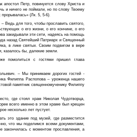
ак апостол Петр, повинуется слову Христа и
чь и ничего не поймали, но по слову Твоему
прорывалась» (Лк. 5, 5-6).
 – Ведь для того, чтобы прославить святого,
ствующих о его жизни, о его кончине, о его
нова закидывали эти сети, надеясь на помощь
 года назад Святейший Патриарх и Священный
ка, в лике святых. Своим подвигом в вере
, казалось бы, далекие земли.
кже помолиться с гостями пришел глава
ольевич. – Мы принимаем дорогих гостей -
ника Филиппа Распопова – уроженца нашего
остовой памятник священномученику Филиппу
сто, где стоял храм Николая Чудотворца,
корее всего именно в этом храме был крещен
рое несколько лет пустует.
ать это здание под музей, где разместится
нно, что мы поделимся всеми документами,
е закончилась с моментом прославления, а