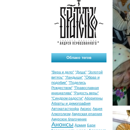
Облако тегов
"Вера и дело"
"Душа"
"Золотой
"Образ и
витязь"
"Ландыши"
подобие"
"Поделись
Рождеством"
"Православная
инициатива"
"Радость веры"
"Синдром радости"
Аборигены
Аборты и демография
Автокатастрофа
Аксиос
Акция
Алкоголизм
Амурская епархия
Амурское благочиние
Анонсы
Армия
Бари