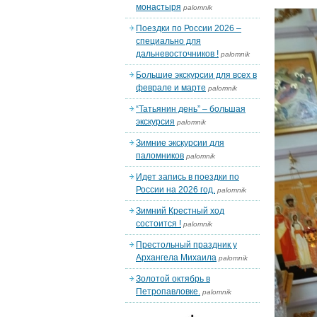
монастыря
palomnik
Поездки по России 2026 –
специально для
дальневосточников !
palomnik
Большие экскурсии для всех в
феврале и марте
palomnik
“Татьянин день” – большая
экскурсия
palomnik
Зимние экскурсии для
паломников
palomnik
Идет запись в поездки по
России на 2026 год.
palomnik
Зимний Крестный ход
состоится !
palomnik
Престольный праздник у
Архангела Михаила
palomnik
Золотой октябрь в
Петропавловке.
palomnik