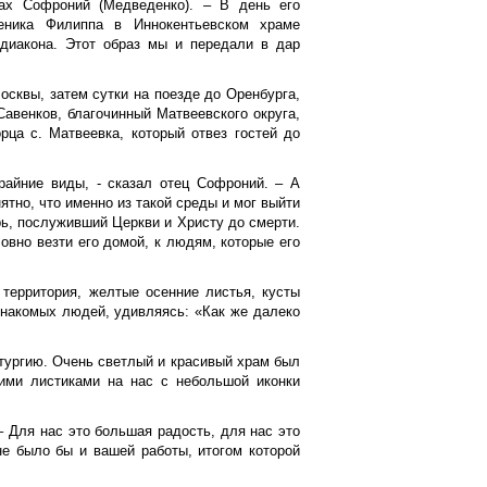
нах Софроний (Медведенко). – В день его
еника Филиппа в Иннокентьевском храме
 диакона. Этот образ мы и передали в дар
осквы, затем сутки на поезде до Оренбурга,
Савенков, благочинный Матвеевского округа,
рца с. Матвеевка, который отвез гостей до
крайние виды, - сказал отец Софроний. – А
тно, что именно из такой среды и мог выйти
ь, послуживший Церкви и Христу до смерти.
ловно везти его домой, к людям, которые его
 территория, желтые осенние листья, кусты
знакомых людей, удивляясь: «Как же далеко
тургию. Очень светлый и красивый храм был
кими листиками на нас с небольшой иконки
– Для нас это большая радость, для нас это
не было бы и вашей работы, итогом которой