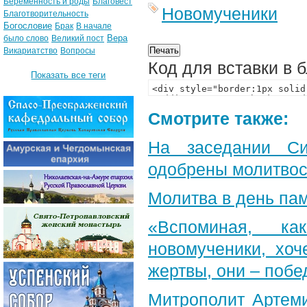
Беременность и роды
Благовест
Новомученики
Благотворительность
Богословие
Брак
В начале
Вера
было слово
Великий пост
Викариатство
Вопросы
Код для вставки в 
Показать все теги
Смотрите также:
На заседании Си
одобрены молитвос
Молитва в день пам
«Вспоминая, к
новомученики, хоч
жертвы, они – побе
Митрополит Артеми