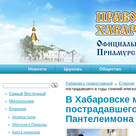
Новости
Церковь
Общество
Хабаровск православный
→
Епархия
пострадавшего в годы гонений еписк
Самый Восточный
В Хабаровске 
Митрополия
пострадавшего
Епархия
Пантелеимона 
Архипастыри
Обители и Приходы
Карта приходов