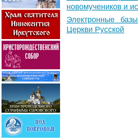
новомучеников и и
Электронные баз
Церкви Русской