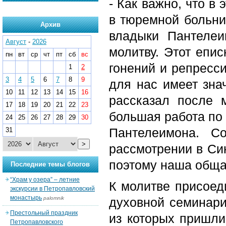
- Как важно, что в 
в тюремной больни
Архив
владыки Пантеле
Август
-
2026
молитву. Этот епи
пн
вт
ср
чт
пт
сб
вс
гонений и репресси
1
2
3
4
5
6
7
8
9
для нас имеет знач
10
11
12
13
14
15
16
рассказал после 
17
18
19
20
21
22
23
большая работа по 
24
25
26
27
28
29
30
Пантелеимона. С
31
>
рассмотрении в Си
поэтому наша обща
Последние темы блогов
“Храм у озера” – летние
К молитве присоед
экскурсии в Петропавловский
монастырь
palomnik
духовной семинари
Престольный праздник
из которых пришли
Петропавловского