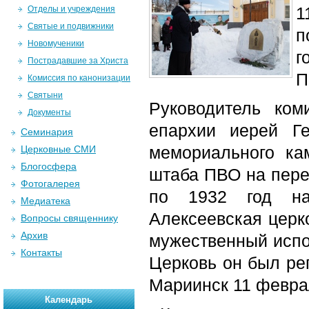
1
Отделы и учреждения
Святые и подвижники
п
Новомученики
г
Пострадавшие за Христа
П
Комиссия по канонизации
Святыни
Руководитель ком
Документы
епархии иерей Г
Семинария
мемориального ка
Церковные СМИ
Блогосфера
штаба ПВО на пере
Фотогалерея
по 1932 год на
Медиатека
Алексеевская церк
Вопросы священнику
Архив
мужественный испо
Контакты
Церковь он был реп
Мариинск 11 февра
Календарь