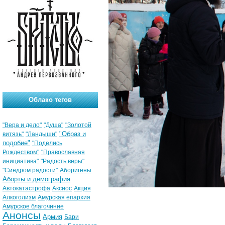
Облако тегов
"Вера и дело"
"Душа"
"Золотой
"Образ и
витязь"
"Ландыши"
подобие"
"Поделись
Рождеством"
"Православная
инициатива"
"Радость веры"
"Синдром радости"
Аборигены
Аборты и демография
Автокатастрофа
Аксиос
Акция
Алкоголизм
Амурская епархия
Амурское благочиние
Анонсы
Армия
Бари