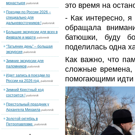
монастыря
это время на остан
palomnik
Поездки по России 2026 –
- Как интересно, я
специально для
дальневосточников !
palomnik
обращала внимани
Большие экскурсии для всех в
батюшки, буду б
феврале и марте
palomnik
поделилась одна х
“Татьянин день” – большая
экскурсия
palomnik
Как важно, что па
Зимние экскурсии для
паломников
palomnik
сложные времена, 
Идет запись в поездки по
помогающими идти 
России на 2026 год.
palomnik
Зимний Крестный ход
состоится !
palomnik
Престольный праздник у
Архангела Михаила
palomnik
Золотой октябрь в
Петропавловке.
palomnik