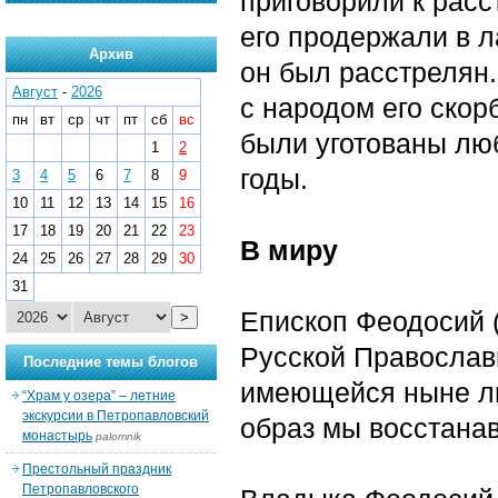
приговорили к расс
его продержали в л
Архив
он был расстрелян
Август
-
2026
с народом его ско
пн
вт
ср
чт
пт
сб
вс
были уготованы лю
1
2
годы.
3
4
5
6
7
8
9
10
11
12
13
14
15
16
17
18
19
20
21
22
23
В миру
24
25
26
27
28
29
30
31
Епископ Феодосий 
>
Русской Православн
Последние темы блогов
имеющейся ныне ли
“Храм у озера” – летние
экскурсии в Петропавловский
образ мы восстана
монастырь
palomnik
Престольный праздник
Петропавловского