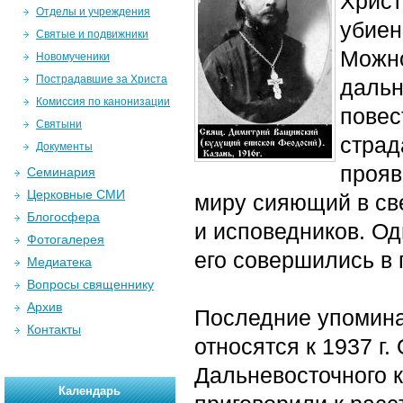
Христ
Отделы и учреждения
убиен
Святые и подвижники
Можно
Новомученики
Пострадавшие за Христа
дальн
Комиссия по канонизации
повес
Святыни
страд
Документы
прояв
Семинария
Церковные СМИ
миру сияющий в св
Блогосфера
и исповедников. Од
Фотогалерея
его совершились в
Медиатека
Вопросы священнику
Архив
Последние упомина
Контакты
относятся к 1937 
Дальневосточного к
Календарь