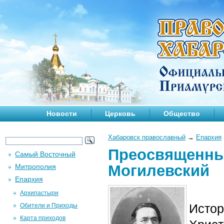
Новости
Церковь
Общество
Хабаровск православный
→
Епархия
Преосвященны
Самый Восточный
Могилевский
Митрополия
Епархия
Архипастыри
Истор
Обители и Приходы
Карта приходов