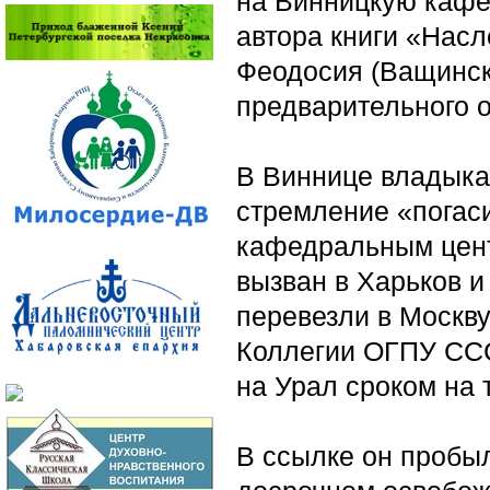
на Винницкую кафе
автора книги «Насл
Феодосия (Ващинск
предварительного 
В Виннице владыка
стремление «погас
кафедральным цент
вызван в Харьков и 
перевезли в Москв
Коллегии ОГПУ ССС
на Урал сроком на 
В ссылке он пробыл