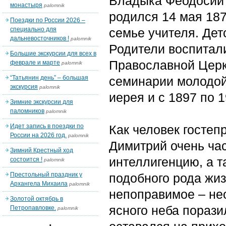
Владыка Феодосий 
монастыря
palomnik
родился 14 мая 187
Поездки по России 2026 –
специально для
семье учителя. Дет
дальневосточников !
palomnik
Родители воспитали
Большие экскурсии для всех в
Православной Церк
феврале и марте
palomnik
“Татьянин день” – большая
семинарии молодой
экскурсия
palomnik
иерея и с 1897 по 
Зимние экскурсии для
паломников
palomnik
Идет запись в поездки по
Как человек гостеп
России на 2026 год.
palomnik
Димитрий очень час
Зимний Крестный ход
интеллигенцию, а т
состоится !
palomnik
Престольный праздник у
подобного рода жизн
Архангела Михаила
palomnik
непоправимое – не
Золотой октябрь в
ясного неба порази
Петропавловке.
palomnik