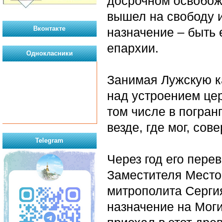
досрочном освобожд
вышел на свободу 
Вконтакте
назначение – быть
епархии.
Однокласники
Занимая Лужскую к
над устроением цер
том числе в погран
везде, где мог, со
Telegram
Через год его пере
Заместителя Место
митрополита Серги
назначение на Моги