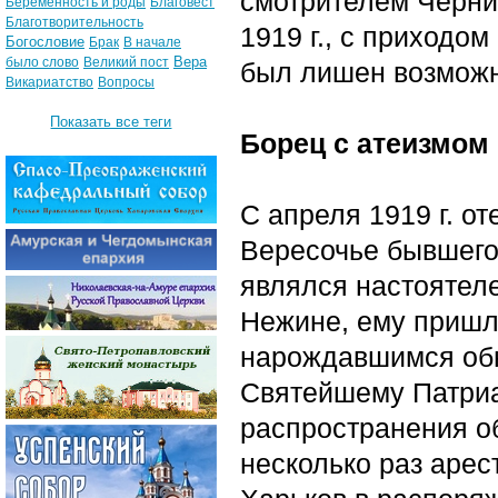
смотрителем Черниг
Беременность и роды
Благовест
Благотворительность
1919 г., с приходо
Богословие
Брак
В начале
Вера
было слово
Великий пост
был лишен возможн
Викариатство
Вопросы
Показать все теги
Борец с атеизмом
С апреля 1919 г. о
Вересочье бывшего 
являлся настоятеле
Нежине, ему пришл
нарождавшимся обн
Святейшему Патриа
распространения о
несколько раз арес