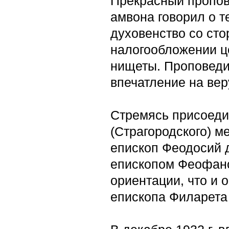
Прекрасный пропов
амвона говорил о т
духовенство со ст
налогообложении це
нищеты. Проповеди
впечатление на вер
Стремясь присоеди
(Страгородского) м
епископ Феодосий д
епископом Феофано
ориентации, что и 
епископа Филарета 