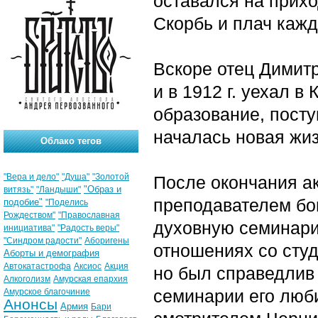
оставался на прихо
Скорбь и плач кажд
Вскоре отец Димит
и в 1912 г. уехал в
образование, посту
началась новая жиз
Облако тегов
"Вера и дело"
"Душа"
"Золотой
После окончания ак
"Образ и
витязь"
"Ландыши"
преподавателем бо
подобие"
"Поделись
Рождеством"
"Православная
духовную семинарию
инициатива"
"Радость веры"
"Синдром радости"
Аборигены
отношениях со студ
Аборты и демография
Автокатастрофа
Аксиос
Акция
но был справедлив 
Алкоголизм
Амурская епархия
семинарии его люби
Амурское благочиние
Анонсы
Армия
Бари