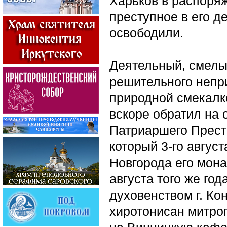
Харьков в распоря
преступное в его д
освободили.
Деятельный, смелы
решительного непр
природной смекалк
вскоре обратил на
Патриаршего Престо
который 3-го авгус
Новгорода его мона
августа того же го
духовенством г. Ко
хиротонисан митро