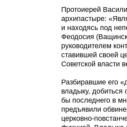
Протоиерей Василий
архипастыре: «Явл
и находясь под не
Феодосия (Ващинско
руководителем кон
ставившей своей ц
Советской власти ве
Разбиравшие его «д
владыку, добиться 
бы последнего в мн
предъявили обвине
церковно-повстанче