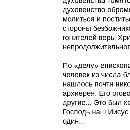
духовенства томят
духовенство обрем
молиться и поститьс
стороны безбожник
гонителей веры Хри
непродолжительного
По «делу» епископ
человек из числа б
нашлось почти нико
архиерея. Его огов
другие... Это был 
Господь наш Иисус
один...