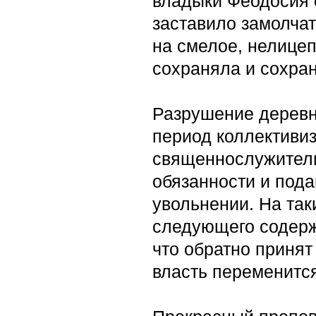
владыки Феодосия о
заставило замолчат
на смелое, нелицеп
сохраняла и сохра
Разрушение деревн
период коллективиз
священнослужители
обязанности и под
увольнении. На та
следующего содерж
что обратно принят 
власть переменитс