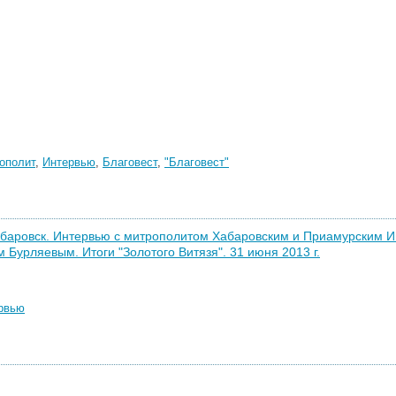
ополит
,
Интервью
,
Благовест
,
"Благовест"
баровск. Интервью с митрополитом Хабаровским и Приамурским И
 Бурляевым. Итоги "Золотого Витязя". 31 июня 2013 г.
рвью