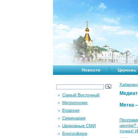
Новости
Церковь
Хабаровс
Медиат
Самый Восточный
Митрополия
Метка
Епархия
Семинария
Программ
центре? 
Церковные СМИ
точках! 
Блогосфера