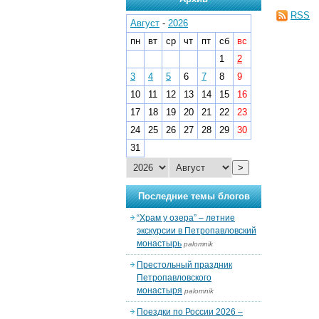
RSS
Август
-
2026
пн
вт
ср
чт
пт
сб
вс
1
2
3
4
5
6
7
8
9
10
11
12
13
14
15
16
17
18
19
20
21
22
23
24
25
26
27
28
29
30
31
>
Последние темы блогов
“Храм у озера” – летние
экскурсии в Петропавловский
монастырь
palomnik
Престольный праздник
Петропавловского
монастыря
palomnik
Поездки по России 2026 –