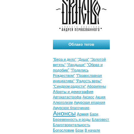
Облако тегов
"Вера и дело"
"Душа"
"Золотой
"Образ и
витязь"
"Ландыши"
подобие"
"Поделись
Рождеством"
"Православная
инициатива"
"Радость веры"
"Синдром радости"
Аборигены
Аборты и демография
Автокатастрофа
Аксиос
Акция
Алкоголизм
Амурская епархия
Амурское благочиние
Анонсы
Армия
Бари
Беременность и роды
Благовест
Благотворительность
Богословие
Брак
В начале