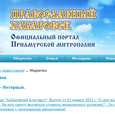
Общество
Семья
Молодежь
Ново
к православный
→
Медиатека
ека
 —
Интервью
.
а "Хабаровский Благовест". Выпуск от 31 января 2021 г. "О чем 
- На кого смогут выучиться студенты медицинского колледжа? - Он 
Интервью с легендарным священником"