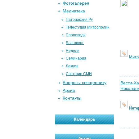
Фотогалерея
Медиатека
Патриархия.Ру
Телестудия Митрополии
Проповеди
Благовест
Неделя
Митр
Семинария
Лекции
Светские СМИ
Вопросы священнику
Вести-Ха
Николаем
Архив
Контакты
Инте
Календарь
Архив