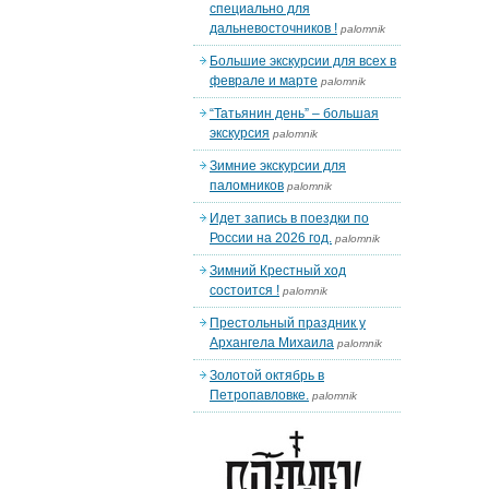
специально для
дальневосточников !
palomnik
Большие экскурсии для всех в
феврале и марте
palomnik
“Татьянин день” – большая
экскурсия
palomnik
Зимние экскурсии для
паломников
palomnik
Идет запись в поездки по
России на 2026 год.
palomnik
Зимний Крестный ход
состоится !
palomnik
Престольный праздник у
Архангела Михаила
palomnik
Золотой октябрь в
Петропавловке.
palomnik