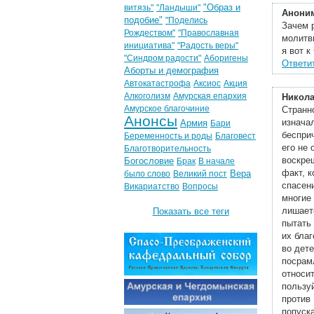
"Образ и
витязь"
"Ландыши"
Анони
подобие"
"Поделись
Зачем р
Рождеством"
"Православная
молитв
инициатива"
"Радость веры"
я вот к
"Синдром радости"
Аборигены
Ответи
Аборты и демография
Автокатастрофа
Аксиос
Акция
Алкоголизм
Амурская епархия
Никол
Амурское благочиние
Странн
Анонсы
изнача
Армия
Бари
беспри
Беременность и роды
Благовест
его не 
Благотворительность
воскре
Богословие
Брак
В начале
факт, к
Вера
было слово
Великий пост
спасен
Викариатство
Вопросы
многие
лишает
Показать все теги
пытать 
их бла
во дете
посрамл
относит
пользуй
против 
попуска