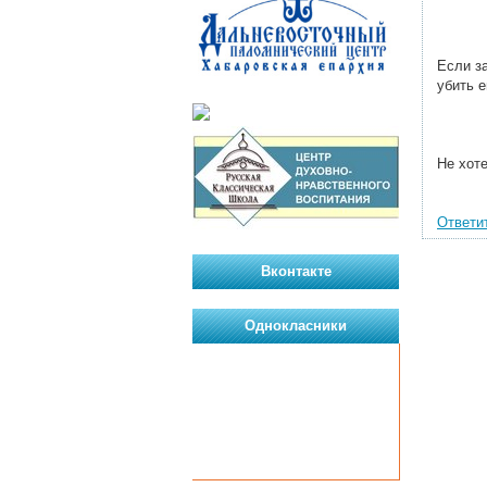
Если з
убить 
Не хот
Ответи
Вконтакте
Однокласники