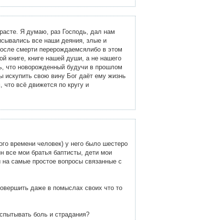
расте. Я думаю, раз Господь, дал нам
исывались все наши деяния, злые и
и после смерти перерождаемсялибо в этом
ой книге, книге нашей души, а не нашего
ь, что новорожденный будучи в прошлом
ы искупить свою вину Бог даёт ему жизнь
, что всё движется по кругу и
го времени человек) у него было шестеро
н все мои братья баптисты, дети мои
ы на самые простое вопросы связанные с
совершить даже в помыслах своих что то
испытывать боль и страдания?