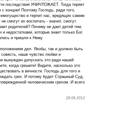
е эти последствия УНИЧТОЖАЕТ. Тогда теряет
 с концом! Поэтому Господь, ради того,
семогущество и терпит нас, вредящих самим
не смогут их воспитать - значит, смогут.
рает родителей? Почему не дает детей тем,
и и недостатками, которые знает только Бог.
ились и пришли к Нему.
 положением дел. Якобы, так и должно быть.
а совесть, наше чувство любви и
и вынужден допускать это ради нашей
ете, когда грешите! Видите, насколько это
ествовать в вечности. Господь для того и
еждать грех. И потому будет Страшный Суд,
е поврежденной человеческим грехом. И всего
28.06.2012