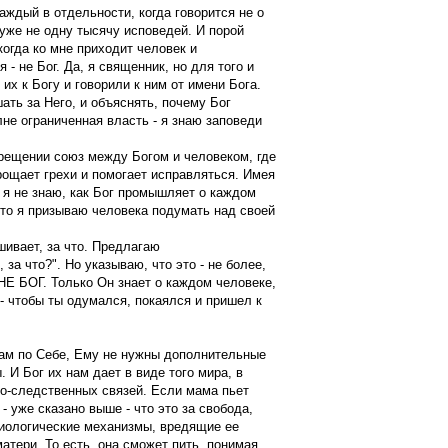
каждый в отдельности, когда говорится не о
уже не одну тысячу исповедей. И порой
когда ко мне приходит человек и
я - не Бог. Да, я священник, но для того и
х к Богу и говорили к ним от имени Бога.
ать за Него, и объяснять, почему Бог
олне ограниченная власть - я знаю заповеди
Крещении союз между Богом и человеком, где
рощает грехи и помогает исправляться. Имея
о я не знаю, как Бог промышляет о каждом
сто я призываю человека подумать над своей
шивает, за что. Предлагаю
за что?". Но указываю, что это - не более,
 НЕ БОГ. Только Он знает о каждом человеке,
 - чтобы ты одумался, покаялся и пришел к
Сам по Себе, Ему не нужны дополнительные
 И Бог их нам дает в виде того мира, в
но-следственных связей. Если мама пьет
- уже сказано выше - что это за свобода,
изиологические механизмы, вредящие ее
матери. То есть, она сможет пить, понимая,