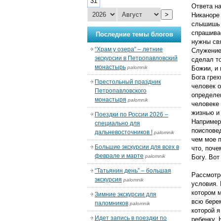
31
Ответа на
>
Никаноре
слышишь т
спрашивае
Последние темы блогов
нужны свя
“Храм у озера” – летние
Служение 
экскурсии в Петропавловский
сделал то
монастырь
palomnik
Божии, и
Бога грех
Престольный праздник
человек о
Петропавловского
определен
монастыря
palomnik
человеке 
жизнью и 
Поездки по России 2026 –
Например,
специально для
поисповед
дальневосточников !
palomnik
чем мое п
Большие экскурсии для всех в
что, поче
феврале и марте
palomnik
Богу. Вот
“Татьянин день” – большая
Рассмотр
экскурсия
palomnik
условия. 
котором м
Зимние экскурсии для
всю берем
паломников
palomnik
которой я
Идет запись в поездки по
ребенку. 