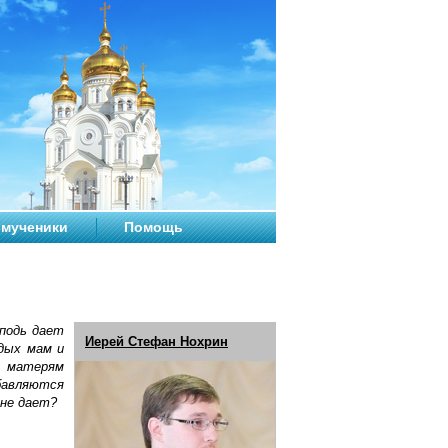
мученики
Помощь
подь дает
Иерей Стефан Нохрин
одых мам и
й матерям
бавляются
 не дает?