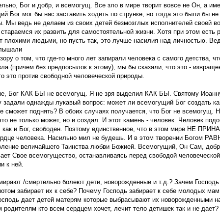
льно, Бог и добр, и всемогущ. Все зло в мире творит вовсе не Он, а им
й Бог мог бы нас заставить ходить по струнке, но тогда это были бы не
. Мы ведь не делаем из своих детей безмозглых исполнителей своей во
 стараемся их развить для самостоятельной жизни. Хотя при этом есть р
т плохими людьми, но пусть так, это лучше насилия над личностью. Вед
лышали
зору о том, что где-то много лет запирали человека с самого детства, чт
ла (причем без предпосылок к этому), мы бы сказали, что это - извраще
то это против свободной человеческой природы.
пе, Бог КАК БЫ не всемогущ. Я не зря выделил КАК БЫ. Святому Иоанн
у задали однажды лукавый вопрос: может ли всемогущий Бог создать ка
е сможет поднять? В обоих случаях получается, что Бог не всемогущ. Н
что не только может, но и создал. И этот камень - человек. Человек подо
е, как и Бог, свободен. Поэтому единственное, что в этом мире НЕ ПР
ердце человека. Насильно мил не будешь. И в этом творении Богом РА
вление величайшего Таинства любви Божией. Всемогущий, Он Сам, добр
вает Свое всемогущество, останавливаясь перед свободой человеческой
и к ней.
мирают /смертельно болеют дети, новорожденные и т.д.? Зачем Господь
потом забирает их к себе? Почему Господь забирает к себе молодых мам
осподь дает детей матерям которые выбрасывают их новорожденными на
м родителям кто всем сердцем хочет, лечит тело детишек так и не дает?