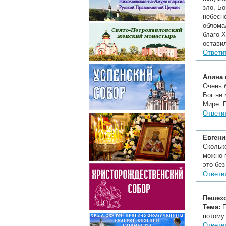
зло, Б
небесн
облома
благо Х
остави
Ответи
Алина
Очень 
Бог не
Мире. 
Ответи
Евгени
Скольк
можно 
это без
Ответи
Пешех
Тема:
потому
Ответи