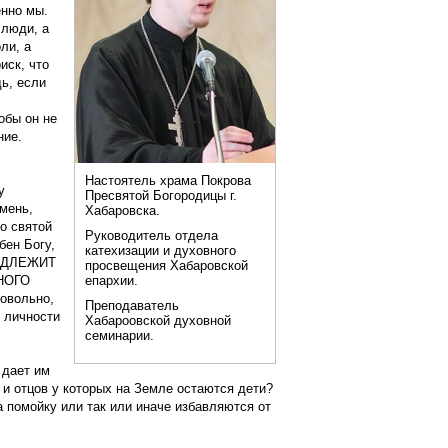
енно мы.
 люди, а
ли, а
иск, что
ь, если
обы он не
ние.
Настоятель храма Покрова
у
Пресвятой Богородицы г.
мень,
Хабаровска.
о святой
Руководитель отдела
бен Богу,
катехизации и духовного
ИНАДЛЕЖИТ
просвещения Хабаровской
ВНОГО
епархии.
овольно,
Преподаватель
 личности
Хабароовской духовной
семинарии.
 дает им
 и отцов у которых на Земле остаются дети?
 помойку или так или иначе избавляются от