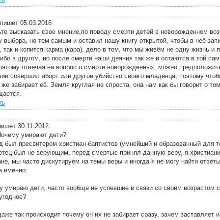
пишет 05.03.2016
ьте высказать свое мнение,по поводу смерти детей в новорожденном воз
у выбора, но тем самым и оставил нашу книгу открытой, чтобы в неё зап
 так и копится карма (кара), дело в том, что мы живём не одну жизнь 
ибо в другом, но после смерти наши деяния так же и остаются в той сам
поэтому отвечая на вопрос о смерти новорожденных, можно предположит
нии совершил аборт или другое убийство своего младенца, поэтому чтоб
 же забирает её. Земля круглая не спроста, она нам как бы говорит о том
щается.
ть
ишет 30.11.2012
Почему умирают дети?
д был пресвитером христиан-баптистов (умнейший и образованный для то
 отец был не верующим, перед смертью принял данную веру, я христиани
не, мы часто дискутируем на темы веры и иногда я не могу найти ответ
а именно:
му умираю дети, часто вообще не успевшие в связи со своим возрастом 
оугодное?
даже так происходит почему он их не забирает сразу, зачем заставляет 