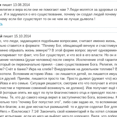
м
пишет 13.08.2014
елигии и вера если они не помогают нам ? Люди молятся за здоровье св
ы. И я задумался о его существование, почему он создал людей почему
 чему если бог существует то он не чем не лучше дьявола !
ть
ай
пишет 15.10.2014
о, что люди, задающиеся подобными вопросами, считают именно жизнь, 
льно ставится в формате: "Почему Бог, обещающий вечную и счастливую
чинно обрывать жизнь земную"? В этой форме вопрос звучит одновремен
оспаривает тот факт, что Бог существует, и что всё в его власти. Но он и
шение человека (души человека) после смерти. Исключение этой гаранти
оторый он первоначально принял - само существование Бога. Религия, по
ие? Счёт в банке? Икра на хлебе? Внедорожник на дизельном топливе? В
 хотели. Вспомним историю Иова - он лишается детей, он лишается имущ
ся друзей. Причём, лишается просто так. Просто дьявол (думает что) и
Иова и его семью. Ситуация решается, смотрим кто что получает в итоге:
гочестии и терпении сомнений возникнуть не должно). Иов получает ещё 
й (которые опять же идут по пути благочестивого отца и приходят после с
ены. Те, кто до самого конца верил в заступничество Бога, вознесены.
ельно того "почему Бог попустил это", либо сам задаю их, то вспомина
ся благом, а во дни несчастья размышляй: то и другое соделал Бог для 
Него.» /Екклесиаст 7:14/ Закончить свой комментарий я бы хотел слова
ет испытание, если из него не выйдет чего-то хорошего. Видя, что добр