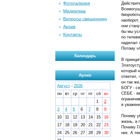
Фотогалерея
Действите
Всемогущи
Медиатека
биороботы
Вопросы священнику
наоборот,
они стану
Архив
бы мы ус
Контакты
по телеви
наделал з
Потому ч
Календарь
В принци
Златоуст
который н
Архив
ответил, 
он так ж
Август
-
2026
БОГУ - с
СЕБЕ - я
пн
вт
ср
чт
пт
сб
вс
ограничи
1
2
в уважени
3
4
5
6
7
8
9
Почему у
10
11
12
13
14
15
16
жизнь, а 
17
18
19
20
21
22
23
Почему Г
24
25
26
27
28
29
30
них. А те