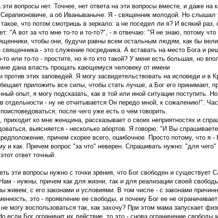
 эти вопросы нет. Точнее, нет ответа на эти вопросы вместе, и даже на 
 Серапионовиче, а об Иванываныче. Я - священник молодой. Но слышал 
акое, что потом смотришь в зеркало: а не поседел ли я? И всякий раз, 
т: "А вот за что мне то-то и то-то?", - я отвечаю: "Я не знаю, потому что 
щенники, чтобы они, будучи равны всем остальным людям, как бы вели и
священника - это служение посредника. А вставать на место Бога и реш
-то или то-то - простите, но я-то кто такой? У меня есть большая, но вп
 мне дана власть прощать кающемуся человеку от имени
и против этих заповедей. Я могу засвидетельствовать на исповеди и в 
бещает приложить все силы, чтобы стать лучше, а Бог его принимает, п
ный опыт, я могу подсказать, как в той или иной ситуации поступить. Н
в отдельности - ну не отчитывается Он передо мной, к сожалению!". Ча
поисповедоваться, после чего уже есть о чем говорить.
 приходит ко мне женщина, рассказывает о своих неприятностях и спра
оваться, выясняется - несколько абортов. Я говорю: "И Вы спрашиваете, 
редположение, причем скорее всего, ошибочное. Просто потому, что я -
му и как. Причем вопрос "за что" неверен. Спрашивать нужно: "для чего"
 этот ответ точный.
еть эти вопросы нужно с точки зрения, что Бог свободен и существует 
Нам - нужны, причем как для жизни, так и для реализации своей свободы.
ы живем, с его законами и условиями. В том числе - с законами причин
енность, это - проявление ее свободы, и почему Бог ее не ограничивает 
 не могу воспользоваться так, как захочу? При этом мама запускает ф
Но если Бог ограничит их действие, то это - снова ограничение свободы 