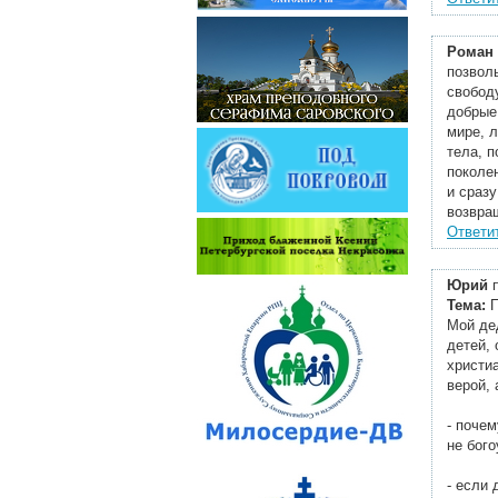
Роман
позвол
свобод
добрые,
мире, л
тела, 
поколе
и сразу
возвра
Ответи
Юрий
п
Тема:
Мой де
детей,
христиа
верой, 
- поче
не бог
- если 