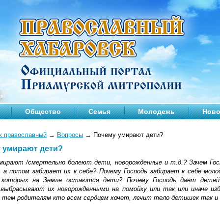
Общество
Семья
Молодежь
Ново
к православный
→
Вопросы
→
Почему умирают дети?
 умирают дети?
мирают /смертельно болеют дети, новорожденные и т.д.? Зачем Гос
, а потом забирает их к себе? Почему Господь забирает к себе мол
 которых на Земле остаются дети? Почему Господь дает дете
выбрасывают их новорожденными на помойку или так или иначе из
А тем родителям кто всем сердцем хочет, лечит тело детишек так и