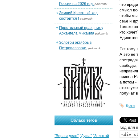
России на 2026 год.
palomnik
что вреди
смысл воо
Зимний Крестный ход
чтобы мы
состоится !
palomnik
себе и др
Только он
Престольный праздник у
кто хочет
Архангела Михаила
palomnik
Единствен
Золотой октябрь в
Петропавловке.
palomnik
Поэтому п
А это не 
сострада
свободы, 
неправиль
принял Ра
а потом -
этого уже
получат в
Дети
Облако тегов
Код для в
"Вера и дело"
"Душа"
"Золотой