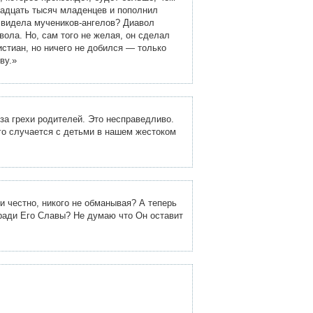
надцать тысяч младенцев и пополнил
 видела мучеников-ангелов? Диавол
ола. Но, сам того не желая, он сделал
истиан, но ничего не добился — только
ву.»
за грехи родителей. Это несправедливо.
го случается с детьми в нашем жестоком
и честно, никого не обманывая? А теперь
 ради Его Славы? Не думаю что Он оставит