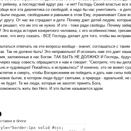
т ребенку, а последствий вдруг раз - и нет! Господь Своей властью вс
бще вся эта диалектика со свободой, и надо бы нас уничтожить - и дело
 были людьми, свободными и равными в этом Ему, ограничивает Свое в
уг другу. От нас же страдают и дети. Почему дает детей людям, которые 
и решают, что им это не нужно. И это - тоже ради свободы. Почему заби
? Это всегда история конкретного человека, с его особенностями, грехам
ное, что могу сказать - ВСЕ Господь делает для того, чтобы мы исправ
ытаться отвечать на эти вопросы вообще - значит, соглашаться с таким
так. Так не должно быть! Это неправильно! И осознать нам это дает наш
ния, заложенные в нас Богом. ТАК БЫТЬ НЕ ДОЛЖНО! И Господь, будуч
через нашу совесть обращается к нам и говорит: "Смотрите, что вы дела
но и чудовищно! Покайтесь и исправьтесь!" И конечно, это не может сущ
спятие и смерть, чтобы Воскресением ее победить и дать нам силы поб
 новое бытие, в котором люди будут святыми, а природа - идеальной, н
 не будет. Те же люди, которые не захотят принять Бога,
озможность жить без Него. И это бытие называется адом.
ставки в блоги