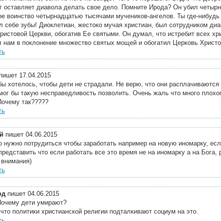
ог оставляет диавола делать свое дело. Помните Ирода? Он убил четыр
ое воинство четырнадцатью тысячами мучеников-ангелов. Ты где-нибудь
л себе зубы! Диоклетиан, жестоко мучая христиан, был сотрудником диав
ристовой Церкви, обогатив Ее святыми. Он думал, что истребит всех хр
л нам в поклонение множество святых мощей и обогатил Церковь Христо
ть
пишет 17.04.2015
бы хотелось, чтобы дети не страдали. Не верю, что они расплачиваются 
 мог бы такую несправедливость позволить. Очень жаль что много плохо
Почему так?????
ть
й
пишет 04.06.2015
о нужно потрудиться чтобы заработать например на новую иномарку, есл
представить что если работать все это время не на иномарку а на Бога,
 внимания)
ть
од
пишет 04.06.2015
Почему дети умирают?
 что политики христианской религии подталкивают социум на это.
ть