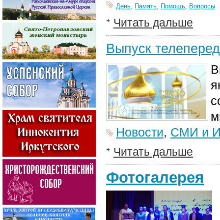
День
,
Память
,
Помощь
,
Вопросы
Читать дальше
Выпуск телеперед
В
я
с
м
Новости
,
СМИ и И
Читать дальше
Фотогалерея