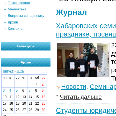
Фотогалерея
Медиатека
Журнал
Вопросы священнику
Архив
Хабаровских семи
Контакты
празднике, посвя
2
Календарь
д
т
Архив
р
Август
-
2026
Т
пн
вт
ср
чт
пт
сб
вс
1
2
Новости
,
Семина
3
4
5
6
7
8
9
Читать дальше
10
11
12
13
14
15
16
17
18
19
20
21
22
23
Студенты юридиче
24
25
26
27
28
29
30