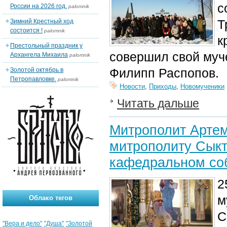
с
России на 2026 год.
palomnik
Т
Зимний Крестный ход
состоится !
palomnik
к
Престольный праздник у
совершил свой муч
Архангела Михаила
palomnik
Филипп Распопов.
Золотой октябрь в
Петропавловке.
palomnik
Новости
,
Приходы
,
Новомученики
Читать дальше
Митрополит Арте
митрополиту Сыкт
кафедральном со
2
м
Облако тегов
С
"Вера и дело"
"Душа"
"Золотой