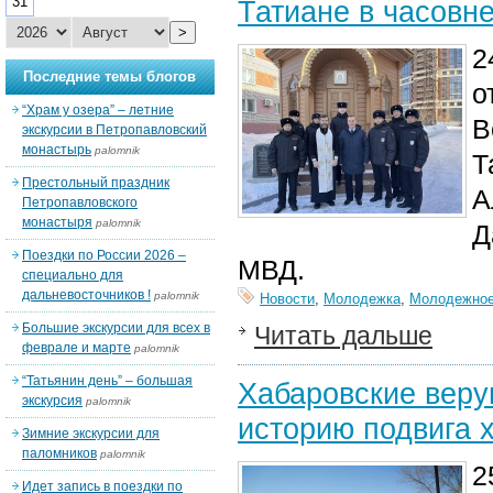
31
Татиане в часовн
>
2
Последние темы блогов
о
“Храм у озера” – летние
В
экскурсии в Петропавловский
монастырь
palomnik
Т
Престольный праздник
А
Петропавловского
монастыря
palomnik
Д
Поездки по России 2026 –
МВД.
специально для
дальневосточников !
palomnik
Новости
,
Молодежка
,
Молодежное
Большие экскурсии для всех в
Читать дальше
феврале и марте
palomnik
“Татьянин день” – большая
Хабаровские вер
экскурсия
palomnik
историю подвига 
Зимние экскурсии для
паломников
palomnik
2
Идет запись в поездки по