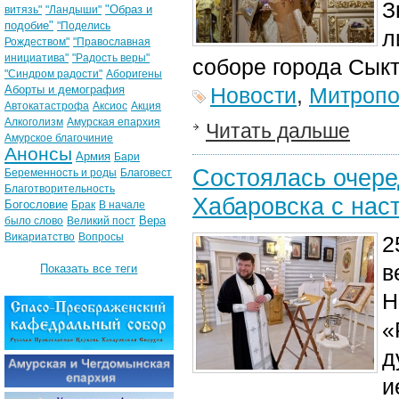
З
"Образ и
витязь"
"Ландыши"
подобие"
"Поделись
л
Рождеством"
"Православная
инициатива"
"Радость веры"
соборе города Сык
"Синдром радости"
Аборигены
Аборты и демография
Новости
,
Митропо
Автокатастрофа
Аксиос
Акция
Алкоголизм
Амурская епархия
Читать дальше
Амурское благочиние
Анонсы
Армия
Бари
Состоялась очере
Беременность и роды
Благовест
Благотворительность
Хабаровска с нас
Богословие
Брак
В начале
Вера
было слово
Великий пост
Викариатство
Вопросы
2
в
Показать все теги
Н
«
д
и