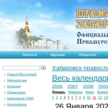
Новости
Церковь
Общество
Хабаровск правосл
Самый Восточный
Весь календар
Митрополия
2006
2007
2008
200
Епархия
Январь
Февраль
Март
Апрел
Семинария
1
2
3
4
5
6
7
8
9
10
11
12
13
Церковные СМИ
26 Января 2026
Блогосфера