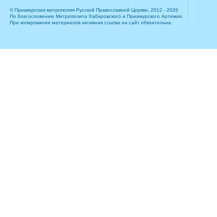
© Приамурская митрополия Русской Православной Церкви, 2012 - 2026
По благословению Митрополита Хабаровского и Приамурского Артемия.
При копировании материалов активная ссылка на сайт обязательна.