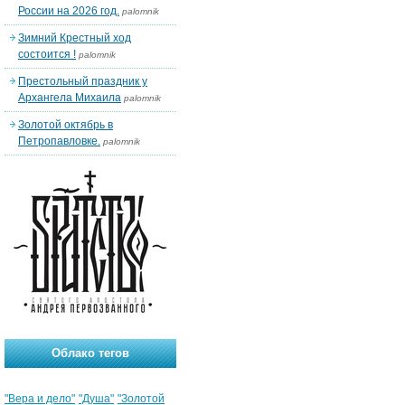
России на 2026 год.
palomnik
Зимний Крестный ход
состоится !
palomnik
Престольный праздник у
Архангела Михаила
palomnik
Золотой октябрь в
Петропавловке.
palomnik
Облако тегов
"Вера и дело"
"Душа"
"Золотой