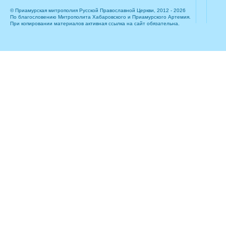
© Приамурская митрополия Русской Православной Церкви, 2012 - 2026
По благословению Митрополита Хабаровского и Приамурского Артемия.
При копировании материалов активная ссылка на сайт обязательна.