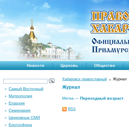
Новости
Церковь
Общество
Хабаровск православный
→
Журнал
Журнал
Самый Восточный
Митрополия
Метка —
Переходный возраст
.
Епархия
RSS
Семинария
Церковные СМИ
Блогосфера