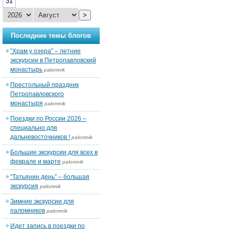
31
>
Последние темы блогов
“Храм у озера” – летние
экскурсии в Петропавловский
монастырь
palomnik
Престольный праздник
Петропавловского
монастыря
palomnik
Поездки по России 2026 –
специально для
дальневосточников !
palomnik
Большие экскурсии для всех в
феврале и марте
palomnik
“Татьянин день” – большая
экскурсия
palomnik
Зимние экскурсии для
паломников
palomnik
Идет запись в поездки по