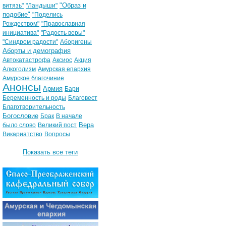
"Образ и
витязь"
"Ландыши"
подобие"
"Поделись
Рождеством"
"Православная
инициатива"
"Радость веры"
"Синдром радости"
Аборигены
Аборты и демография
Автокатастрофа
Аксиос
Акция
Алкоголизм
Амурская епархия
Амурское благочиние
Анонсы
Армия
Бари
Беременность и роды
Благовест
Благотворительность
Богословие
Брак
В начале
Вера
было слово
Великий пост
Викариатство
Вопросы
Показать все теги