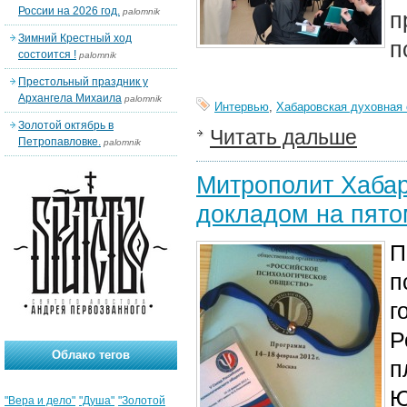
России на 2026 год.
palomnik
п
Зимний Крестный ход
п
состоится !
palomnik
Престольный праздник у
Архангела Михаила
palomnik
Интервью
,
Хабаровская духовная
Золотой октябрь в
Читать дальше
Петропавловке.
palomnik
Митрополит Хабар
докладом на пято
П
п
г
Р
Облако тегов
п
Ю
"Вера и дело"
"Душа"
"Золотой