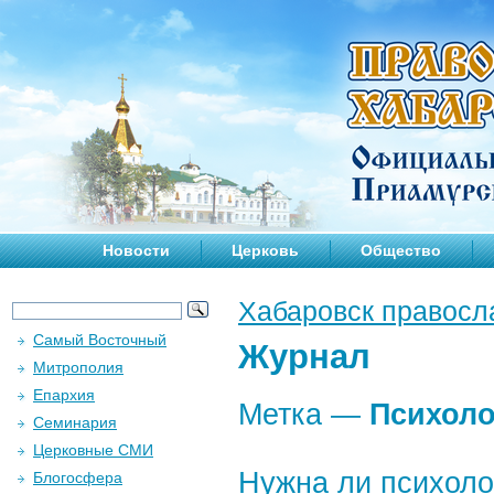
Новости
Церковь
Общество
Хабаровск правосл
Самый Восточный
Журнал
Митрополия
Епархия
Метка —
Психоло
Семинария
Церковные СМИ
Нужна ли психол
Блогосфера