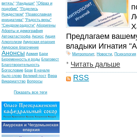
"Образ и
витязь"
"Ландыши"
п
подобие"
"Поделись
Рождеством"
"Православная
Л
инициатива"
"Радость веры"
Х
"Синдром радости"
Аборигены
Аборты и демография
Предлагаем вашему
Автокатастрофа
Аксиос
Акция
Алкоголизм
Амурская епархия
владыки Игнатия "А
Амурское благочиние
Анонсы
Армия
Бари
Митрополит
,
Новости
,
Психология
Беременность и роды
Благовест
Читать дальше
Благотворительность
Богословие
Брак
В начале
RSS
Вера
было слово
Великий пост
Викариатство
Вопросы
Показать все теги