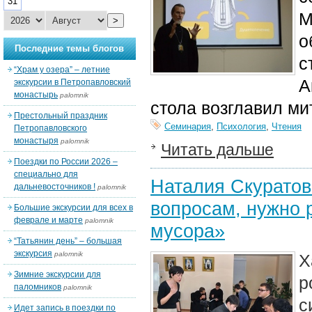
31
М
>
о
Последние темы блогов
с
“Храм у озера” – летние
А
экскурсии в Петропавловский
монастырь
palomnik
стола возглавил ми
Престольный праздник
Семинария
,
Психология
,
Чтения
Петропавловского
монастыря
palomnik
Читать дальше
Поездки по России 2026 –
специально для
Наталия Скуратов
дальневосточников !
palomnik
вопросам, нужно 
Большие экскурсии для всех в
феврале и марте
palomnik
мусора»
“Татьянин день” – большая
экскурсия
palomnik
Х
Зимние экскурсии для
р
паломников
palomnik
с
Идет запись в поездки по