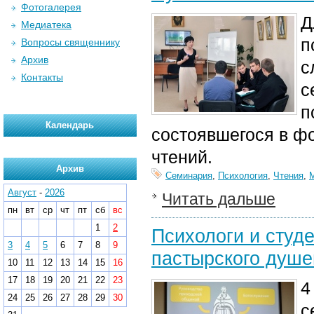
Фотогалерея
Д
Медиатека
п
Вопросы священнику
Архив
с
Контакты
с
п
Календарь
состоявшегося в ф
чтений.
Архив
Семинария
,
Психология
,
Чтения
,
Август
-
2026
Читать дальше
пн
вт
ср
чт
пт
сб
вс
1
2
Психологи и студ
3
4
5
6
7
8
9
пастырского душ
10
11
12
13
14
15
16
17
18
19
20
21
22
23
4
24
25
26
27
28
29
30
с