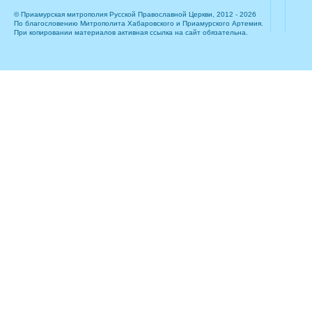
© Приамурская митрополия Русской Православной Церкви, 2012 - 2026
По благословению Митрополита Хабаровского и Приамурского Артемия.
При копировании материалов активная ссылка на сайт обязательна.