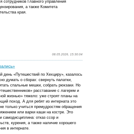
я сотрудников Главного управления
цензирования, а также Комитета
тельства края.
08.05.2026, 15:30:04
брались»
ий день «Путешествий по Хехциру», казалось
жно думать о сборах: свернуть палатки,
итать спальные мешки, собрать рюкзаки. Но
утешественников» расставание с лагерем и
ной жизнью» тяжело: уже строят планы на
щий поход. А для ребят из интерната это
 не только учиться премудростям обращения
ряжением или варки каши на костре. Это
 и самодисциплина: отказ ссор и
льств, курения, а также наличие хорошего
ния в интернате.