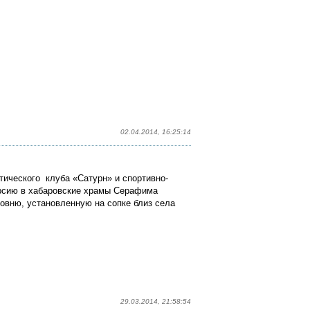
02.04.2014, 16:25:14
отического клуба «Сатурн» и спортивно-
урсию в хабаровские храмы Серафима
совню, установленную на сопке близ села
29.03.2014, 21:58:54