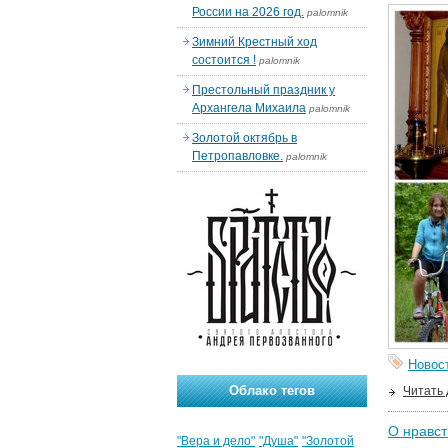
России на 2026 год.
palomnik
Зимний Крестный ход
состоится !
palomnik
Престольный праздник у
Архангела Михаила
palomnik
Золотой октябрь в
Петропавловке.
palomnik
Новос
Облако тегов
Читать
О нравст
"Вера и дело"
"Душа"
"Золотой