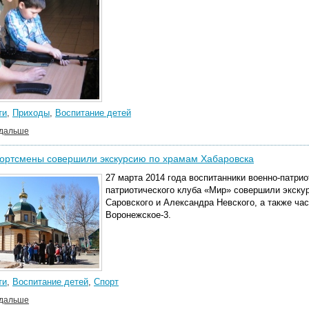
ти
,
Приходы
,
Воспитание детей
 дальше
ортсмены совершили экскурсию по храмам Хабаровска
27 марта 2014 года воспитанники военно-патри
патриотического клуба «Мир» совершили экск
Саровского и Александра Невского, а также ча
Воронежское-3.
ти
,
Воспитание детей
,
Спорт
 дальше