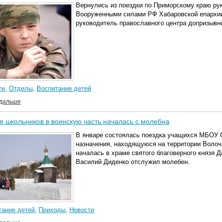
Вернулись из поездки по Приморскому краю ру
Вооруженными силами РФ Хабаровской епархии 
руководитель православного центра допризывно
ти
,
Отделы
,
Воспитание детей
 дальше
я школьников в воинскую часть началась с молебна
В январе состоялась поездка учащихся МБОУ С
назначения, находящуюся на территории Волоча
началась в храме святого благоверного князя Д
Василий Диденко отслужил молебен.
тание детей
,
Приходы
,
Новости