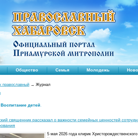
Общество
Семья
Молодежь
Ново
к православный
→
Журнал
л
—
Воспитание детей
.
кий священник рассказал о важности семейных ценностей сотрудн
рования
5 мая 2026 года клирик Христорождественского