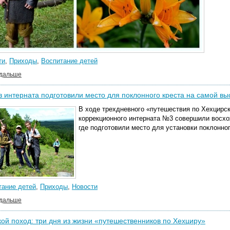
ти
,
Приходы
,
Воспитание детей
 дальше
з интерната подготовили место для поклонного креста на самой вы
В ходе трехдневного «путешествия по Хехцирс
коррекционного интерната №3 совершили восхо
где подготовили место для установки поклонног
тание детей
,
Приходы
,
Новости
 дальше
ой поход: три дня из жизни «путешественников по Хехциру»