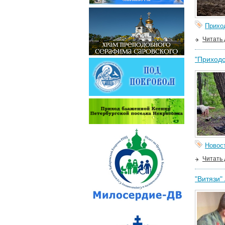
Прихо
Читать
"Приходс
Новос
Читать
"Витязи"