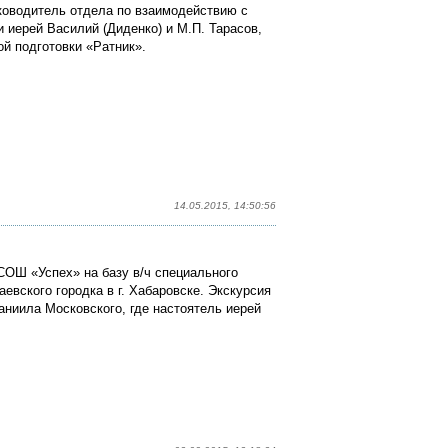
ководитель отдела по взаимодействию с
иерей Василий (Диденко) и М.П. Тарасов,
й подготовки «Ратник».
14.05.2015, 14:50:56
ОШ «Успех» на базу в/ч специального
евского городка в г. Хабаровске. Экскурсия
аниила Московского, где настоятель иерей