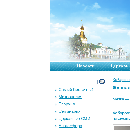
Новости
Церковь
Хабаровс
Журна
Самый Восточный
Митрополия
Метка 
Епархия
Семинария
Хабаровс
лицензи
Церковные СМИ
Блогосфера