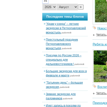
31
>
Последние темы блогов
“Храм у озера” – летние
экскурсии в Петропавловский
Новос
монастырь
palomnik
Читать
Престольный праздник
Петропавловского
Ребята и
монастыря
palomnik
Поездки по России 2026 –
специально для
дальневосточников !
palomnik
Большие экскурсии для всех в
феврале и марте
palomnik
“Татьянин день” – большая
Воспи
экскурсия
palomnik
Читать
Зимние экскурсии для
паломников
palomnik
Приходск
Идет запись в поездки по