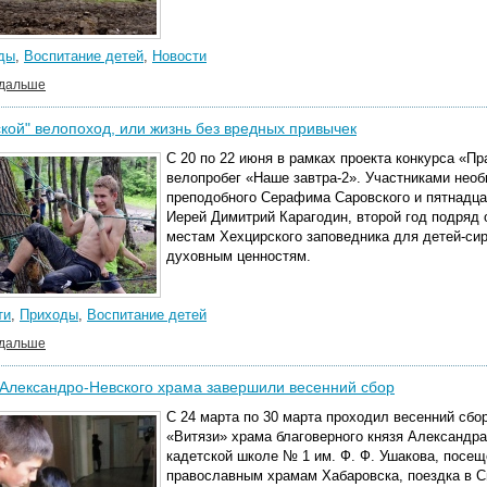
ды
,
Воспитание детей
,
Новости
 дальше
кой" велопоход, или жизнь без вредных привычек
С 20 по 22 июня в рамках проекта конкурса «П
велопробег «Наше завтра-2». Участниками нео
преподобного Серафима Саровского и пятнадц
Иерей Димитрий Карагодин, второй год подряд 
местам Хехцирского заповедника для детей-сир
духовным ценностям.
ти
,
Приходы
,
Воспитание детей
 дальше
 Александро-Невского храма завершили весенний сбор
С 24 марта по 30 марта проходил весенний сбо
«Витязи» храма благоверного князя Александра 
кадетской школе № 1 им. Ф. Ф. Ушакова, посещ
православным храмам Хабаровска, поездка в С