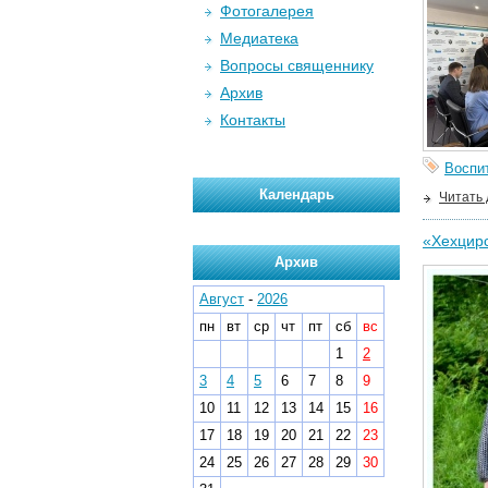
Фотогалерея
Медиатека
Вопросы священнику
Архив
Контакты
Воспи
Календарь
Читать
«Хехцирс
Архив
Август
-
2026
пн
вт
ср
чт
пт
сб
вс
1
2
3
4
5
6
7
8
9
10
11
12
13
14
15
16
17
18
19
20
21
22
23
24
25
26
27
28
29
30