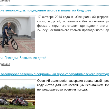
 дальше
ие велопоходы: подведение итогов и планы на будущее
17 октября 2014 года в «Специальной (корре
сирот, и детей, оставшихся без попечения р
формате «круглого стола», где подвели итоги
2», осуществляемого храмом преподобного Се
ти
,
Приходы
,
Воспитание детей
 дальше
 велопробег завершил социальный проект серафимовского приход
Осенний велопробег завершил социальный проек
году и стал для них настоящим испытанием. Ве
непредсказуемая осенняя погода.