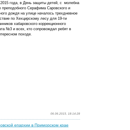
 2015 года, в День защиты детей, с молебна
е преподобного Серафима Саровского и
ного дождя на улице началось трехдневное
ствие по Хехцирскому лесу для 19-ти
анников хабаровского коррекционного
ата №3 и всех, кто сопровождал ребят в
нтересном походе.
06.06.2015, 18:14:28
ровской епархии в Приморском крае