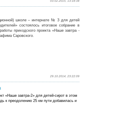
03.02.2015, 13:18:34
кционной) школе – интернате № 3 для детей
одителей» состоялось итоговое собрание в
 работы приходского проекта «Наше завтра -
рафима Саровского.
29.10.2014, 23:22:09
а
т «Наше завтра-2» для детей-сирот в этом
дь к преодолению 25 км пути добавилась и