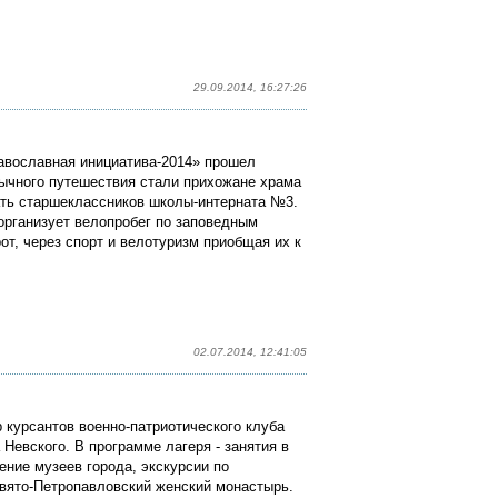
29.09.2014, 16:27:26
равославная инициатива-2014» прошел
бычного путешествия стали прихожане храма
ать старшеклассников школы-интерната №3.
организует велопробег по заповедным
от, через спорт и велотуризм приобщая их к
02.07.2014, 12:41:05
р курсантов военно-патриотического клуба
Невского. В программе лагеря - занятия в
ение музеев города, экскурсии по
вято-Петропавловский женский монастырь.