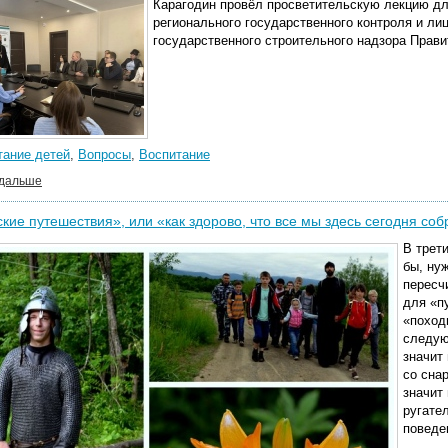
Карагодин провёл просветительскую лекцию дл
регионального государственного контроля и ли
государственного строительного надзора Прави
тание детей
,
Вопросы
,
Воспитание
 дальше
кие путешествия», или «как здорово, что все мы здесь сегодня со
В трет
бы, ну
пересч
для «п
«поход
следую
значит
со сна
значит
ругате
поведе