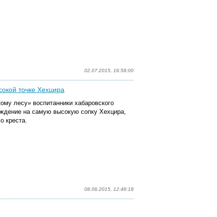
02.07.2015, 16:58:00
сокой точке Хехцира
кому лесу» воспитанники хабаровского
ждение на самую высокую сопку Хехцира,
о креста.
08.06.2015, 12:48:18