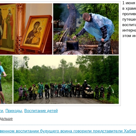
1 июня
в храм
пролив
путеше
воспит
интерн
этом и
ти
,
Приходы
,
Воспитание детей
 дальше
венном воспитании будущего воина говорили представители Хаба