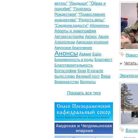
"Образ и
витязь"
"Ландыши"
подобие"
"Поделись
Рождеством"
"Православная
инициатива"
"Радость веры"
"Синдром радости"
Аборигены
Аборты и демография
Автокатастрофа
Аксиос
Акция
Алкоголизм
Амурская епархия
Амурское благочиние
Анонсы
Армия
Бари
Новос
Беременность и роды
Благовест
Читать
Благотворительность
Богословие
Брак
В начале
Экскурси
Вера
было слово
Великий пост
Викариатство
Вопросы
Показать все теги
Воспи