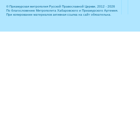
© Приамурская митрополия Русской Православной Церкви, 2012 - 2026
По благословению Митрополита Хабаровского и Приамурского Артемия.
При копировании материалов активная ссылка на сайт обязательна.