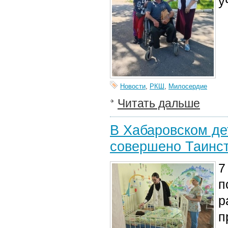
у
Новости
,
РКШ
,
Милосердие
Читать дальше
В Хабаровском де
совершено Таинс
7
п
р
п