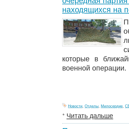
очередная партия
находящихся на 
о
л
с
которые в ближай
военной операции.
Новости
,
Отделы
,
Милосердие
,
С
Читать дальше