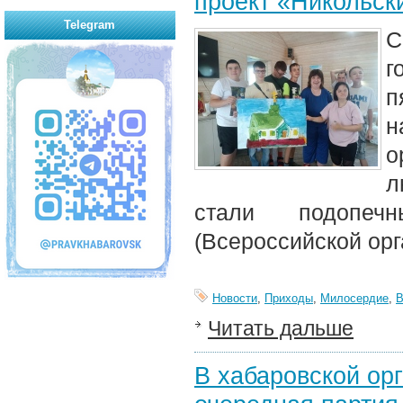
проект «Никольск
Telegram
С
г
п
н
о
л
стали подопеч
(Всероссийской орг
Новости
,
Приходы
,
Милосердие
,
Читать дальше
В хабаровской ор