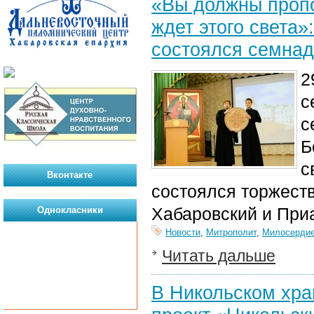
«Вы должны пропо
ждет этого света»
состоялся семнад
2
с
с
Б
с
Вконтакте
состоялся торжеств
Хабаровский и При
Однокласники
Новости
,
Митрополит
,
Милосерди
Читать дальше
В Никольском хра