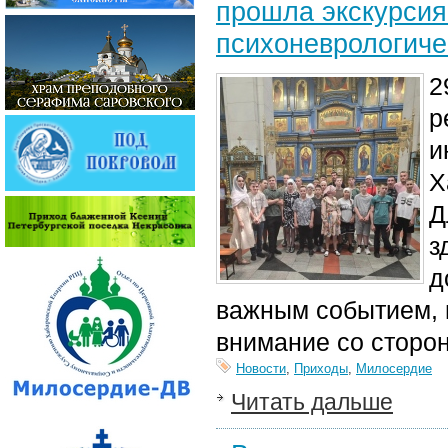
прошла экскурсия
психоневрологиче
2
р
и
Х
Д
з
д
важным событием, 
внимание со сторо
Новости
,
Приходы
,
Милосердие
Читать дальше