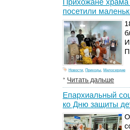
Прихожане храма 
посетили маленьк
1
б
И
П
Новости
,
Приходы
,
Милосердие
Читать дальше
Епархиальный соц
ко Дню защиты де
О
с