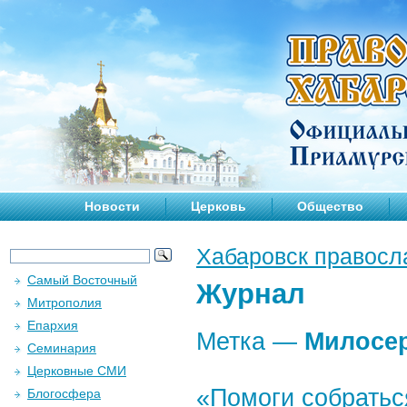
Новости
Церковь
Общество
Хабаровск правосл
Самый Восточный
Журнал
Митрополия
Епархия
Метка —
Милосе
Семинария
Церковные СМИ
«Помоги собратьс
Блогосфера