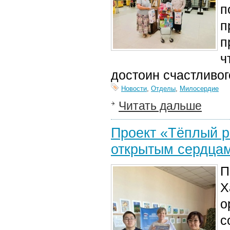
п
п
п
ч
достоин счастливог
Новости
,
Отделы
,
Милосердие
Читать дальше
Проект «Тёплый р
открытым сердцам
П
Х
о
с