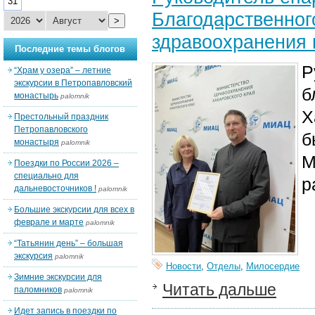
31
Благодарственног
>
здравоохранения 
Последние темы блогов
Р
“Храм у озера” – летние
экскурсии в Петропавловский
б
монастырь
palomnik
Х
Престольный праздник
Петропавловского
б
монастыря
palomnik
М
Поездки по России 2026 –
специально для
р
дальневосточников !
palomnik
Большие экскурсии для всех в
феврале и марте
palomnik
“Татьянин день” – большая
экскурсия
palomnik
Новости
,
Отделы
,
Милосердие
Зимние экскурсии для
Читать дальше
паломников
palomnik
Идет запись в поездки по