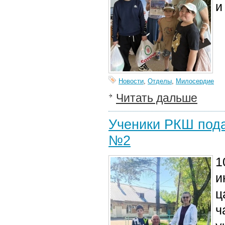
и
Новости
,
Отделы
,
Милосердие
Читать дальше
Ученики РКШ под
№2
1
и
ц
ч