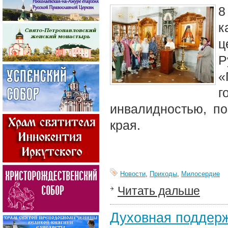
8
к
ц
Р
«
г
инвалидностью, по
края.
Новости
,
Приходы
,
Милосердие
Читать дальше
Духовная поддерж