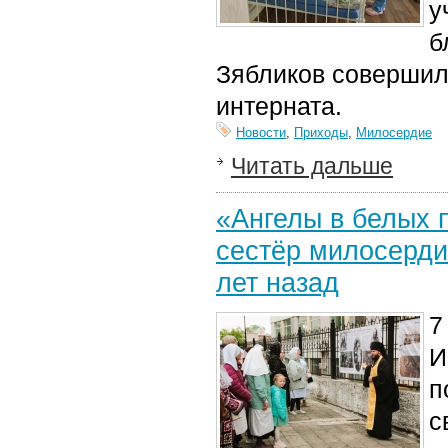
у
б
Зябликов совершил
интерната.
Новости
,
Приходы
,
Милосердие
Читать дальше
«Ангелы в белых 
сестёр милосерди
лет назад
7
И
п
с