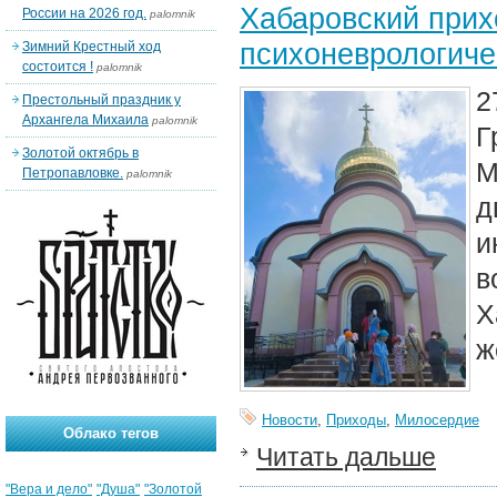
Хабаровский прих
России на 2026 год.
palomnik
психоневрологиче
Зимний Крестный ход
состоится !
palomnik
2
Престольный праздник у
Архангела Михаила
palomnik
Г
Золотой октябрь в
М
Петропавловке.
palomnik
д
и
в
Х
ж
Новости
,
Приходы
,
Милосердие
Облако тегов
Читать дальше
"Вера и дело"
"Душа"
"Золотой