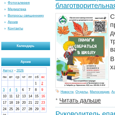
Фотогалерея
благотворительна
Медиатека
С
Вопросы священнику
Архив
п
Контакты
д
т
Календарь
в
В
Архив
х
Август
-
2026
пн
вт
ср
чт
пт
сб
вс
1
2
3
4
5
6
7
8
9
Новости
,
Отделы
,
Милосердие
,
А
10
11
12
13
14
15
16
Читать дальше
17
18
19
20
21
22
23
24
25
26
27
28
29
30
Руководитель епа