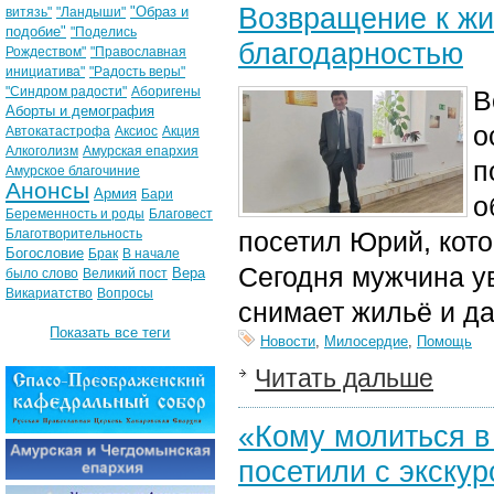
Возвращение к жи
"Образ и
витязь"
"Ландыши"
подобие"
"Поделись
благодарностью
Рождеством"
"Православная
инициатива"
"Радость веры"
"Синдром радости"
Аборигены
В
Аборты и демография
о
Автокатастрофа
Аксиос
Акция
Алкоголизм
Амурская епархия
п
Амурское благочиние
Анонсы
Армия
Бари
о
Беременность и роды
Благовест
Благотворительность
посетил Юрий, кото
Богословие
Брак
В начале
Сегодня мужчина ув
Вера
было слово
Великий пост
Викариатство
Вопросы
снимает жильё и д
Показать все теги
Новости
,
Милосердие
,
Помощь
Читать дальше
«Кому молиться в
посетили с экскур