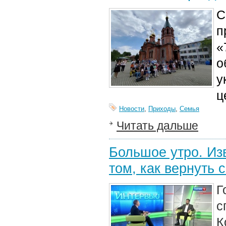
С
п
«
о
у
ц
Новости
,
Приходы
,
Семья
Читать дальше
Большое утро. Из
том, как вернуть
Г
с
К