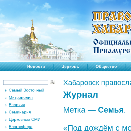
Новости
Церковь
Общество
Хабаровск правосл
Самый Восточный
Журнал
Митрополия
Епархия
Метка —
Семья
.
Семинария
Церковные СМИ
«Под дождём с мо
Блогосфера