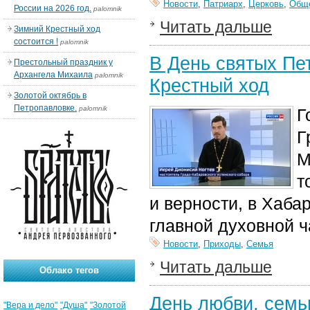
Новости
,
Патриарх
,
Церковь
,
Общ
России на 2026 год.
palomnik
Читать дальше
Зимний Крестный ход
состоится !
palomnik
В День святых Пе
Престольный праздник у
Архангела Михаила
palomnik
Крестный ход
Золотой октябрь в
Петропавловке.
palomnik
Г
Г
М
т
и верности, в Хаба
главной духовной ч
Новости
,
Приходы
,
Семья
Читать дальше
Облако тегов
День любви, семьи
"Вера и дело"
"Душа"
"Золотой