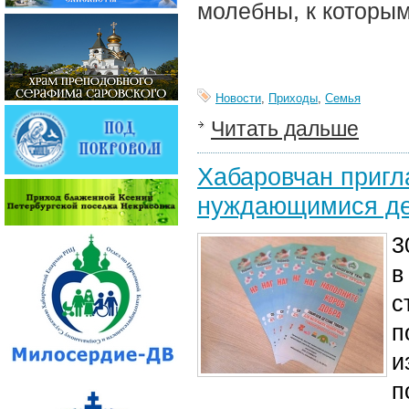
молебны, к которы
Новости
,
Приходы
,
Семья
Читать дальше
Хабаровчан пригл
нуждающимися д
3
в
с
п
и
п