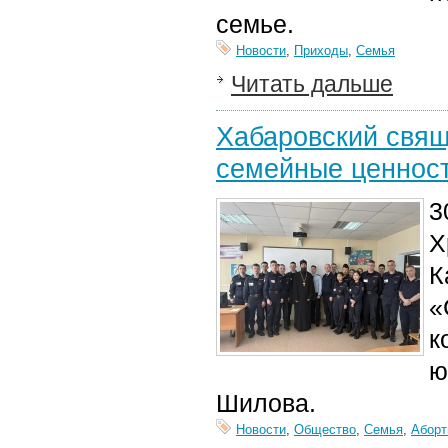
семье.
Новости
,
Приходы
,
Семья
Читать дальше
Хабаровский свящ
семейные ценнос
3
Х
К
«
к
ю
Шилова.
Новости
,
Общество
,
Семья
,
Аборт