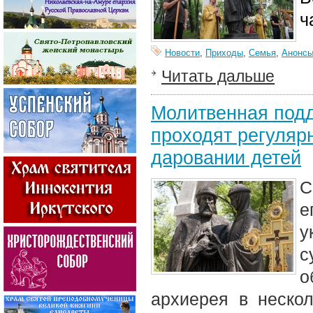
ч
Новости
,
Приходы
,
Семья
,
Анонс
Читать дальше
Молитвенная подд
проходят регуляр
даровании детей
С
е
у
с
о
архиерея в неско