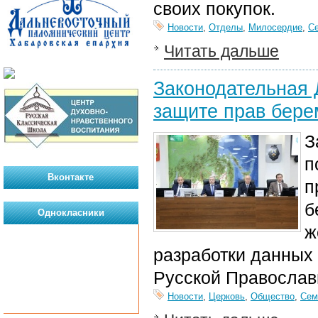
своих покупок.
Новости
,
Отделы
,
Милосердие
,
С
Читать дальше
Законодательная 
защите прав бер
З
п
Вконтакте
п
б
Однокласники
ж
разработки данных
Русской Православ
Новости
,
Церковь
,
Общество
,
Сем