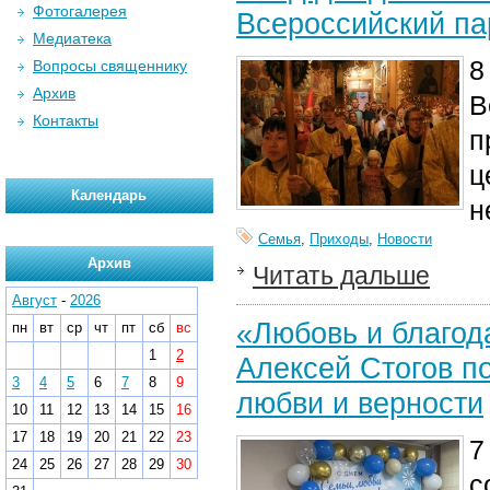
Фотогалерея
Всероссийский па
Медиатека
8
Вопросы священнику
Архив
В
Контакты
п
ц
Календарь
н
Семья
,
Приходы
,
Новости
Архив
Читать дальше
Август
-
2026
«Любовь и благод
пн
вт
ср
чт
пт
сб
вс
1
2
Алексей Стогов п
3
4
5
6
7
8
9
любви и верности
10
11
12
13
14
15
16
17
18
19
20
21
22
23
7
24
25
26
27
28
29
30
с