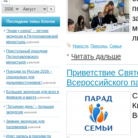
31
п
>
з
Последние темы блогов
м
“Храм у озера” – летние
л
экскурсии в Петропавловский
монастырь
palomnik
Новости
,
Приходы
,
Семья
Престольный праздник
Читать дальше
Петропавловского
монастыря
palomnik
Приветствие Свят
Поездки по России 2026 –
специально для
Всероссийского п
дальневосточников !
palomnik
Большие экскурсии для всех в
С
феврале и марте
palomnik
К
“Татьянин день” – большая
экскурсия
palomnik
В
Зимние экскурсии для
паломников
palomnik
Идет запись в поездки по