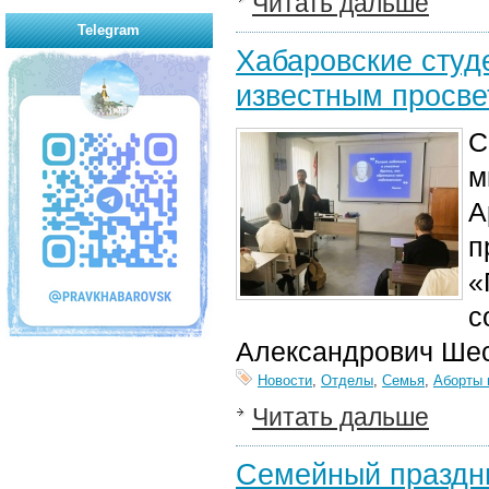
Читать дальше
Telegram
Хабаровские студ
известным просве
С
м
А
п
«
с
Александрович Шес
Новости
,
Отделы
,
Семья
,
Аборты 
Читать дальше
Семейный праздни