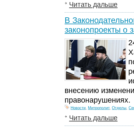
Читать дальше
В Законодательно
законопроекты о 
2
Х
п
р
и
внесению изменени
правонарушениях.
Новости
,
Митрополит
,
Отделы
,
Се
Читать дальше