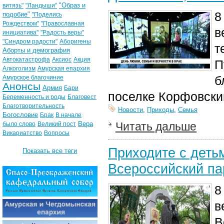
"Образ и
витязь"
"Ландыши"
8
подобие"
"Поделись
Рождеством"
"Православная
в
инициатива"
"Радость веры"
"Синдром радости"
Аборигены
т
Аборты и демография
Автокатастрофа
Аксиос
Акция
П
Алкоголизм
Амурская епархия
б
Амурское благочиние
Анонсы
Армия
Бари
поселке Корфовски
Беременность и роды
Благовест
Благотворительность
Новости
,
Приходы
,
Семья
Богословие
Брак
В начале
Вера
Читать дальше
было слово
Великий пост
Викариатство
Вопросы
Приходите с деть
Показать все теги
Всероссийский па
8
в
В