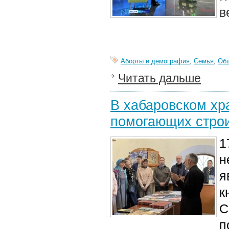
в
Аборты и демография
,
Семья
,
Об
Читать дальше
В хабаровском хр
помогающих строи
1
н
я
к
С
п