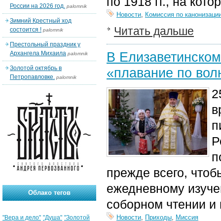
п
о 1918 гг.
,
на кото
России на 2026 год.
palomnik
Новости
,
Комиссия по канонизаци
Зимний Крестный ход
Читать дальше
состоится !
palomnik
Престольный праздник у
В Елизаветинском
Архангела Михаила
palomnik
Золотой октябрь в
«плавание по вол
Петропавловке.
palomnik
2
в
п
Р
п
прежде всего, чтоб
ежедневному изуче
Облако тегов
соборном чтении и 
Новости
,
Приходы
,
Миссия
"Вера и дело"
"Душа"
"Золотой