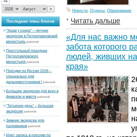
31
>
Новости
,
Отделы
,
Образование
Читать дальше
Последние темы блогов
“Храм у озера” – летние
«Для нас важно м
экскурсии в Петропавловский
монастырь
palomnik
забота которого 
Престольный праздник
людей, живших на
Петропавловского
монастыря
palomnik
края»
Поездки по России 2026 –
специально для
2
дальневосточников !
palomnik
к
Большие экскурсии для всех в
феврале и марте
п
palomnik
“Татьянин день” – большая
м
экскурсия
palomnik
н
Зимние экскурсии для
паломников
у
palomnik
Идет запись в поездки по