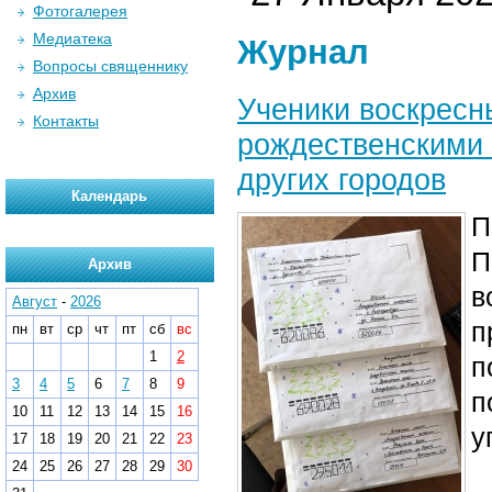
Фотогалерея
Медиатека
Журнал
Вопросы священнику
Архив
Ученики воскресн
Контакты
рождественскими 
других городов
Календарь
П
П
Архив
в
Август
-
2026
п
пн
вт
ср
чт
пт
сб
вс
1
2
п
3
4
5
6
7
8
9
п
10
11
12
13
14
15
16
у
17
18
19
20
21
22
23
24
25
26
27
28
29
30