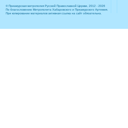
© Приамурская митрополия Русской Православной Церкви, 2012 - 2026
По благословению Митрополита Хабаровского и Приамурского Артемия.
При копировании материалов активная ссылка на сайт обязательна.