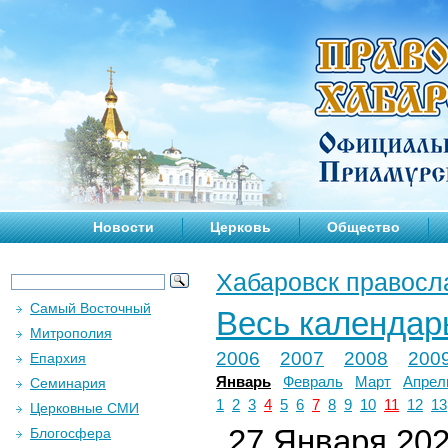
Новости
Церковь
Общество
Хабаровск правосл
Самый Восточный
Весь календар
Митрополия
2006
2007
2008
200
Епархия
Январь
Февраль
Март
Апрел
Семинария
1
2
3
4
5
6
7
8
9
10
11
12
13
Церковные СМИ
27 Января 2026
Блогосфера