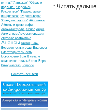
"Образ и
витязь"
"Ландыши"
Читать дальше
подобие"
"Поделись
Рождеством"
"Православная
инициатива"
"Радость веры"
"Синдром радости"
Аборигены
Аборты и демография
Автокатастрофа
Аксиос
Акция
Алкоголизм
Амурская епархия
Амурское благочиние
Анонсы
Армия
Бари
Беременность и роды
Благовест
Благотворительность
Богословие
Брак
В начале
Вера
было слово
Великий пост
Викариатство
Вопросы
Показать все теги