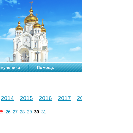
мученики
Помощь
2014
2015
2016
2017
2018
2019
2020
25
26
27
28
29
30
31