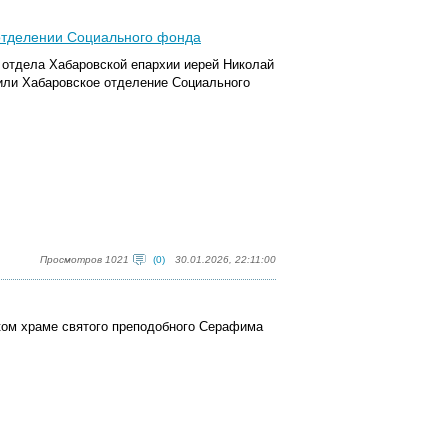
отделении Социального фонда
 отдела Хабаровской епархии иерей Николай
тили Хабаровское отделение
Социальн
ого
Просмотров 1021
(0)
30.01.2026, 22:11:00
ком храме святого преподобного Серафима