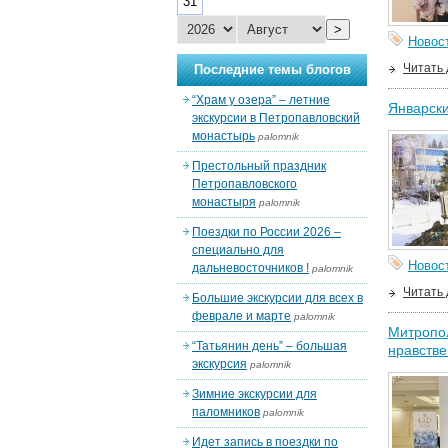
31
>
Новос
Читать
Последние темы блогов
“Храм у озера” – летние
Январски
экскурсии в Петропавловский
монастырь
palomnik
Престольный праздник
Петропавловского
монастыря
palomnik
Поездки по России 2026 –
специально для
Новос
дальневосточников !
palomnik
Читать
Большие экскурсии для всех в
феврале и марте
palomnik
Митропол
“Татьянин день” – большая
нравстве
экскурсия
palomnik
Зимние экскурсии для
паломников
palomnik
Идет запись в поездки по