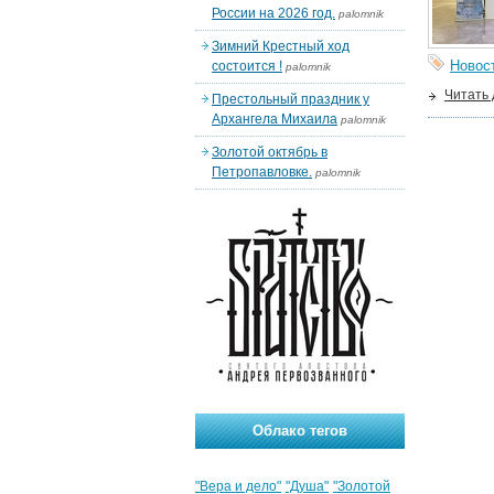
России на 2026 год.
palomnik
Зимний Крестный ход
Новос
состоится !
palomnik
Читать
Престольный праздник у
Архангела Михаила
palomnik
Золотой октябрь в
Петропавловке.
palomnik
Облако тегов
"Вера и дело"
"Душа"
"Золотой