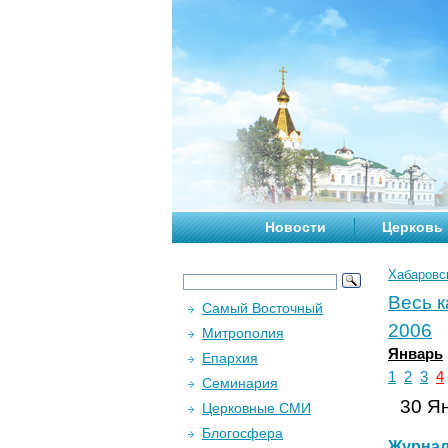
Новости
Церковь
Хабаровс
Весь 
Самый Восточный
2006
Митрополия
Январь
Епархия
1
2
3
4
Семинария
30 Ян
Церковные СМИ
Блогосфера
Журна