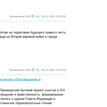
Просмотров 1145
(0)
30.01.2026, 18:00:00
ботам на территории будущего
храма в честь
еде во Второй мировой войне в городе
Просмотров 1036
(0)
30.01.2026, 16:02:33
 встречах «Просвещение и
 Приамурский Артемий принял участие в XIV
свещение и нравственность: формирование
тоялось в здании Совета Федерации в
твенских образовательных чтений.