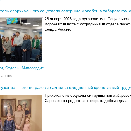
тель епархиального соцотдела совершил молебен в хабаровском 
28 января 2026 года руководитель Социального
Ворожбит вместе с сотрудниками отдела посе
фонд
а
России.
ти
,
Отделы
,
Милосердие
 дальше
ужение — это не разовые акции, а ежедневный кропотливый труд»
Прихожане из социальной группы при хабаровс
Саровского продолжают творить добрые дела.