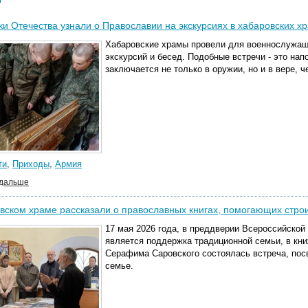
и Отечества узнали о Православии на экскурсиях в хабаровских х
Хабаровские храмы провели для военнослужащи
экскурсий и бесед.
Подобные встречи - это нап
заключается не только в оружии, но и в вере, 
ти
,
Приходы
,
Армия
 дальше
вском храме рассказали о православных книгах, помогающих стро
17 мая 2026 года, в преддверии Всероссийской
является поддержка традиционной семьи, в кни
Серафима Саровского состоялась встреча, по
семье.