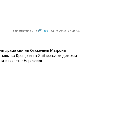
Просмотров 791
(0)
18.05.2026, 16:35:00
ель храма святой блаженной Матроны
таинство Крещения в Хабаровском детском
ом в посёлке Берёзовка.