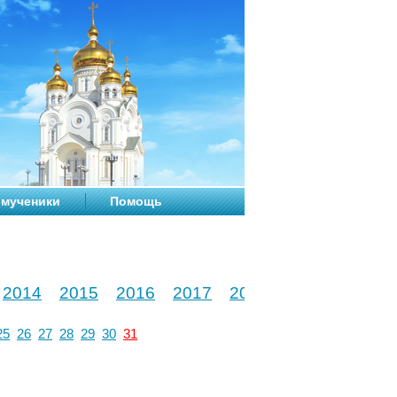
мученики
Помощь
2014
2015
2016
2017
2018
2019
2020
25
26
27
28
29
30
31