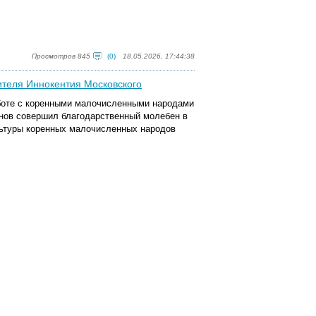
Просмотров 845
(0)
18.05.2026, 17:44:38
ителя Иннокентия Московского
аботе с коренными малочисленными народами
нов совершил благодарственный молебен в
льтуры коренных малочисленных народов