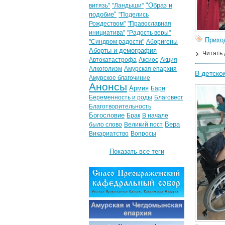
"Образ и
витязь"
"Ландыши"
подобие"
"Поделись
Рождеством"
"Православная
инициатива"
"Радость веры"
Прихо
"Синдром радости"
Аборигены
Аборты и демография
Читать
Автокатастрофа
Аксиос
Акция
Алкоголизм
Амурская епархия
В детско
Амурское благочиние
Анонсы
Армия
Бари
Беременность и роды
Благовест
Благотворительность
Богословие
Брак
В начале
Вера
было слово
Великий пост
Викариатство
Вопросы
Показать все теги