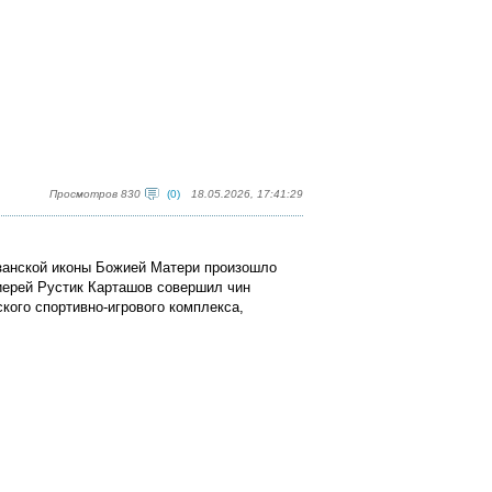
Просмотров 830
(0)
18.05.2026, 17:41:29
азанской иконы Божией Матери произошло
иерей Рустик Карташов совершил чин
кого спортивно-игрового комплекса,