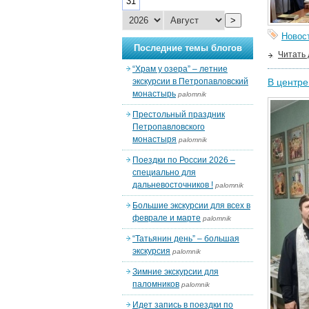
31
>
Новос
Последние темы блогов
Читать
“Храм у озера” – летние
экскурсии в Петропавловский
В центре
монастырь
palomnik
Престольный праздник
Петропавловского
монастыря
palomnik
Поездки по России 2026 –
специально для
дальневосточников !
palomnik
Большие экскурсии для всех в
феврале и марте
palomnik
“Татьянин день” – большая
экскурсия
palomnik
Зимние экскурсии для
паломников
palomnik
Идет запись в поездки по