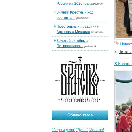
России на 2026 год.
palomnik
Зимний Крестный ход
состоится !
palomnik
Престольный праздник у
Архангела Михаила
palomnik
Золотой октябрь в
Новос
Петропавловке.
palomnik
Читать
В Казанс
Облако тегов
"Вера и дело"
"Душа"
"Золотой