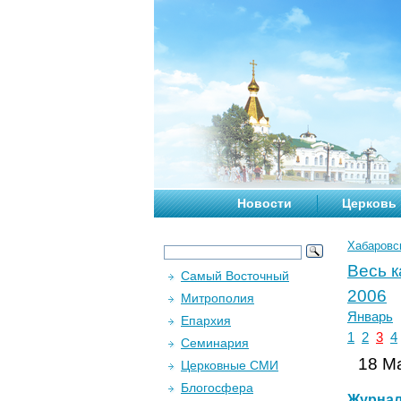
Новости
Церковь
Хабаровс
Весь 
Самый Восточный
2006
Митрополия
Январь
Епархия
1
2
3
4
Семинария
18 Ма
Церковные СМИ
Блогосфера
Журна