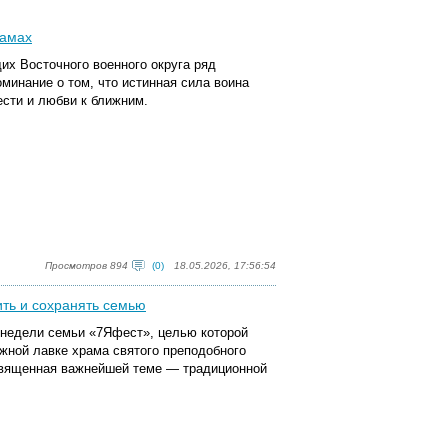
рамах
х Восточного военного округа ряд
оминание о том, что истинная сила воина
чести и любви к ближним.
Просмотров 894
(0)
18.05.2026, 17:56:54
ить и сохранять семью
 недели семьи «7Яфест», целью которой
жной лавке храма святого преподобного
священная важнейшей теме — традиционной