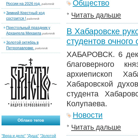
Общество
России на 2026 год.
palomnik
Зимний Крестный ход
Читать дальше
состоится !
palomnik
Престольный праздник у
В Хабаровске рук
Архангела Михаила
palomnik
студентов очного
Золотой октябрь в
Петропавловке.
palomnik
ХАБАРОВСК. 6 дека
благоверного кн
архиепископ Ха
Хабаровской духо
студента Хабаров
Колупаева.
Новости
Облако тегов
Читать дальше
"Вера и дело"
"Душа"
"Золотой