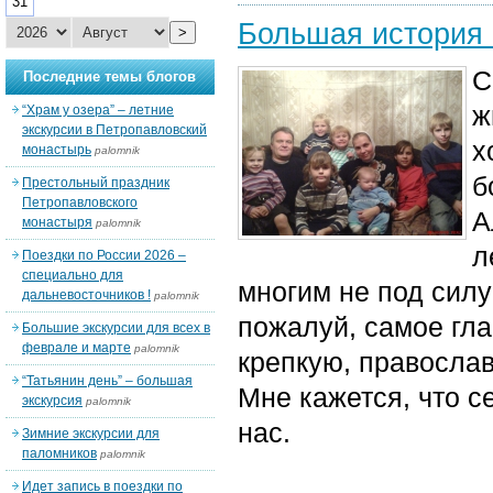
31
Большая история
>
С
Последние темы блогов
ж
“Храм у озера” – летние
экскурсии в Петропавловский
х
монастырь
palomnik
б
Престольный праздник
Петропавловского
А
монастыря
palomnik
л
Поездки по России 2026 –
специально для
многим не под силу
дальневосточников !
palomnik
пожалуй, самое гл
Большие экскурсии для всех в
феврале и марте
palomnik
крепкую, правосла
“Татьянин день” – большая
Мне кажется, что се
экскурсия
palomnik
нас.
Зимние экскурсии для
паломников
palomnik
Идет запись в поездки по