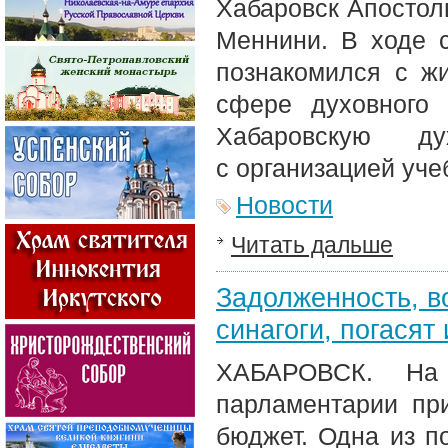
Хабаровск Апостол
Меннини. В ходе с
познакомился с ж
сфере духовного 
Хабаровскую д
с организацией уче
Новости
Читать дальше
Задолженность, в
синагоги, погасят
ХАБАРОВСК. На 
парламентарии пр
бюджет. Одна из п