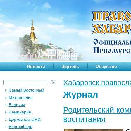
Новости
Церковь
Общество
Хабаровск правосл
Самый Восточный
Журнал
Митрополия
Епархия
Родительский ком
Семинария
воспитания
Церковные СМИ
Блогосфера