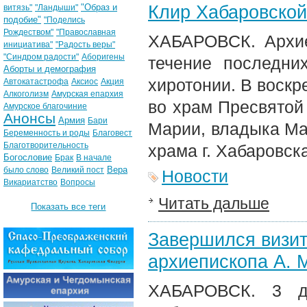
Клир Хабаровской
"Образ и
витязь"
"Ландыши"
подобие"
"Поделись
Рождеством"
"Православная
ХАБАРОВСК. Архие
инициатива"
"Радость веры"
"Синдром радости"
Аборигены
течение последни
Аборты и демография
хиротонии. В воскр
Автокатастрофа
Аксиос
Акция
Алкоголизм
Амурская епархия
во храм Пресвято
Амурское благочиние
Анонсы
Армия
Бари
Марии, владыка Ма
Беременность и роды
Благовест
Благотворительность
храма г. Хабаровск
Богословие
Брак
В начале
Вера
было слово
Великий пост
Новости
Викариатство
Вопросы
Читать дальше
Показать все теги
Завершился визит
архиепископа А. 
ХАБАРОВСК. 3 де