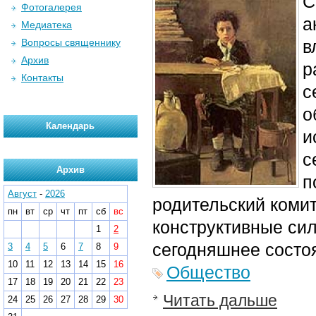
С
Фотогалерея
а
Медиатека
Вопросы священнику
в
Архив
р
Контакты
с
о
Календарь
и
с
Архив
п
Август
-
2026
родительский комит
пн
вт
ср
чт
пт
сб
вс
конструктивные си
1
2
сегодняшнее состоя
3
4
5
6
7
8
9
10
11
12
13
14
15
16
Общество
17
18
19
20
21
22
23
Читать дальше
24
25
26
27
28
29
30