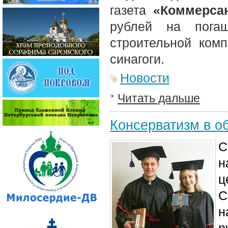
газета
«Коммерсан
рублей на погаш
строительной комп
синагоги.
Новости
Читать дальше
Консерватизм в о
С
н
ц
С
н