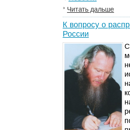
Читать дальше
К вопросу о расп
России
С
м
н
и
н
к
н
р
п
п