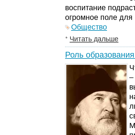
воспитание подрас
огромное поле для 
Общество
Читать дальше
Роль образования
Ч
–
в
н
л
с
М