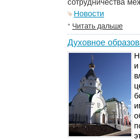
сотрудничества меж
Новости
Читать дальше
Духовное образов
Н
и
в
ц
б
и
о
п
э