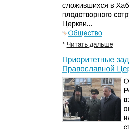
сложившихся в Хаб
плодотворного сотр
Церкви...
Общество
Читать дальше
Приоритетные зад
Православной Цер
О
Р
в
о
н
с