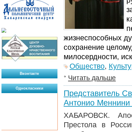
р
з
к
п
жизнеспособных ду
сохранение целомуд
милосердности, иск
Общество
,
Культу
Вконтакте
Читать дальше
Однокласники
Представитель Св
Антонио Меннини 
ХАБАРОВСК. Апос
Престола в Росс