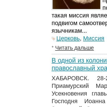
п
п
такая миссия явля
подвигом самоотве
язычникам...
Церковь
,
Миссия
Читать дальше
В одной из колон
православный хр
ХАБАРОВСК. 28-
Приамурский Ма
Усекновения глав
Господня Иоанна