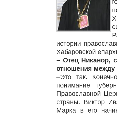
г
п
Х
с
Р
истории православ
Хабаровской епарх
– Отец Никанор, 
отношения между 
–Это так. Конеч
понимание губер
Православной Цер
страны. Виктор Ив
Марка в его начи