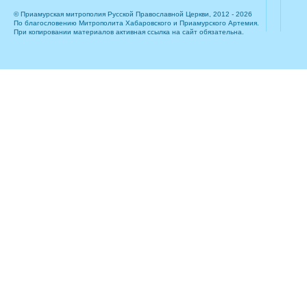
© Приамурская митрополия Русской Православной Церкви, 2012 - 2026
По благословению Митрополита Хабаровского и Приамурского Артемия.
При копировании материалов активная ссылка на сайт обязательна.