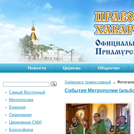
Новости
Церковь
Общество
Хабаровск православный
→
Фотогале
События Митрополии (альбом
Самый Восточный
Митрополия
Епархия
Семинария
Церковные СМИ
Блогосфера