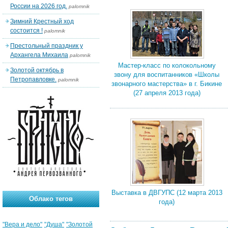
России на 2026 год.
palomnik
Зимний Крестный ход
состоится !
palomnik
Престольный праздник у
Архангела Михаила
palomnik
Мастер-класс по колокольному
Золотой октябрь в
звону для воспитанников «Школы
Петропавловке.
palomnik
звонарного мастерства» в г. Бикине
(27 апреля 2013 года)
Выставка в ДВГУПС (12 марта 2013
Облако тегов
года)
"Вера и дело"
"Душа"
"Золотой