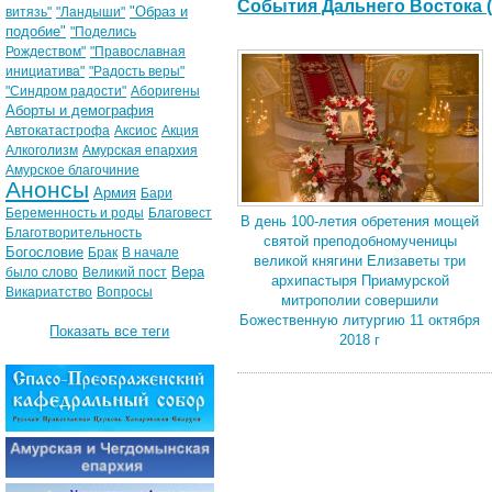
События Дальнего Востока (
"Образ и
витязь"
"Ландыши"
подобие"
"Поделись
Рождеством"
"Православная
инициатива"
"Радость веры"
"Синдром радости"
Аборигены
Аборты и демография
Автокатастрофа
Аксиос
Акция
Алкоголизм
Амурская епархия
Амурское благочиние
Анонсы
Армия
Бари
Беременность и роды
Благовест
В день 100-летия обретения мощей
Благотворительность
святой преподобномученицы
Богословие
Брак
В начале
великой княгини Елизаветы три
Вера
было слово
Великий пост
архипастыря Приамурской
Викариатство
Вопросы
митрополии совершили
Божественную литургию 11 октября
Показать все теги
2018 г