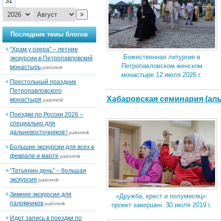
31
>
Последние темы блогов
“Храм у озера” – летние
Божественная литургия в
экскурсии в Петропавловский
Петропавловском женском
монастырь
palomnik
монастыре 12 июля 2026 г.
Престольный праздник
Петропавловского
Хабаровская семинария (аль
монастыря
palomnik
Поездки по России 2026 –
специально для
дальневосточников !
palomnik
Большие экскурсии для всех в
феврале и марте
palomnik
“Татьянин день” – большая
экскурсия
palomnik
Зимние экскурсии для
«Дружба, крест и полумесяц»:
паломников
palomnik
проект завершен. 30 июля 2019 г.
Идет запись в поездки по