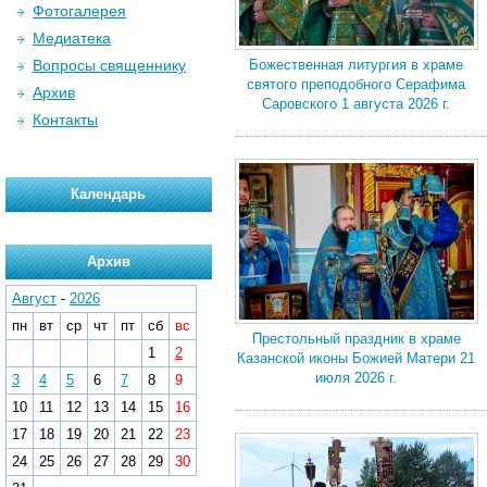
Фотогалерея
Медиатека
Вопросы священнику
Божественная литургия в храме
святого преподобного Серафима
Архив
Саровского 1 августа 2026 г.
Контакты
Календарь
Архив
Август
-
2026
пн
вт
ср
чт
пт
сб
вс
Престольный праздник в храме
1
2
Казанской иконы Божией Матери 21
июля 2026 г.
3
4
5
6
7
8
9
10
11
12
13
14
15
16
17
18
19
20
21
22
23
24
25
26
27
28
29
30