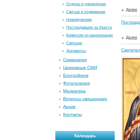
Отделы и учреждения
Далее
Святые и подвижники
Новомученики
Пострада
Пострадавшие за Христа
Комиссия по канонизации
Далее
Святыни
Святител
Документы
Семинария
Церковные СМИ
Блогосфера
Фотогалерея
Медиатека
Вопросы священнику
Архив
Контакты
Календарь