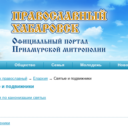
Общество
Семья
Молодежь
Ново
к православный
→
Епархия
→
Святые и подвижники
 и подвижники
 по канонизации святых
еники