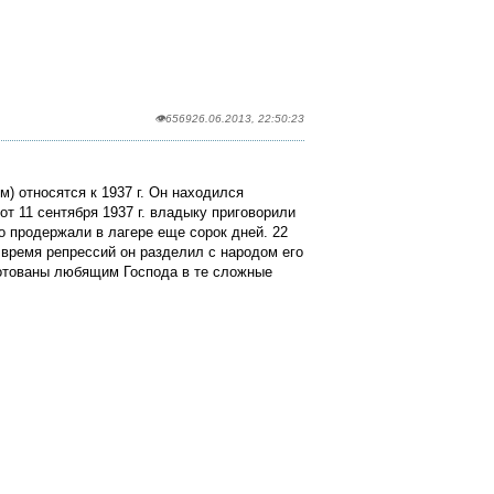
👁6569
26.06.2013, 22:50:23
) относятся к 1937 г. Он находился
т 11 сентября 1937 г. владыку приговорили
о продержали в лагере еще сорок дней. 22
 время репрессий он разделил с народом его
отованы любящим Господа в те сложные