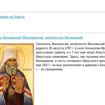
вшие за Христа
ь Иннокентий (Вениаминов), митрополит Московский
Святитель Иннокентий, митрополит Московский
родился 26 августа 1797 г. в селе Ангинском И
рано усвоил грамоту и с 7 лет уже читал Апосто
Иркутскую семинарию. Здесь, как лучшему во
Вениаминов, в честь почившего Иркутского архи
мая 1817 г. он был рукоположен в диакона к Бл
г. – во священника.