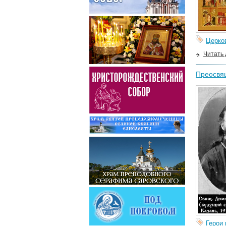
Церко
Читать
Преосвя
Герои