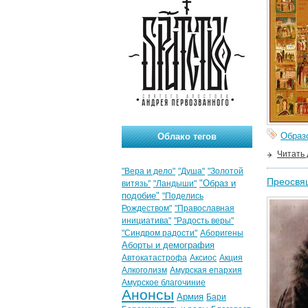
Образ
Облако тегов
Читать
"Вера и дело"
"Душа"
"Золотой
Преосвя
"Образ и
витязь"
"Ландыши"
подобие"
"Поделись
Рождеством"
"Православная
инициатива"
"Радость веры"
"Синдром радости"
Аборигены
Аборты и демография
Автокатастрофа
Аксиос
Акция
Алкоголизм
Амурская епархия
Амурское благочиние
Анонсы
Армия
Бари