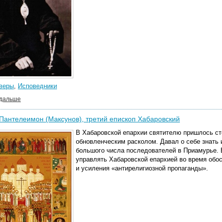
 веры
,
Исповедники
 дальше
Пантелеимон (Максунов), третий епископ Хабаровский
В Хабаровской епархии святителю пришлось с
обновленческим расколом. Давал о себе знать и
большого числа последователей в Приамурье.
управлять Хабаровской епархией во время обо
и усиления «антирелигиозной пропаганды».