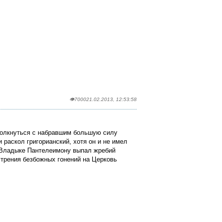
👁7000
21.02.2013, 12:53:58
толкнуться с набравшим большую силу
 раскол григорианский, хотя он и не имел
 Владыке Пантелеимону выпал жребий
стрения безбожных гонений на Церковь