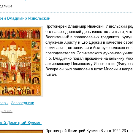
 дальше
рей Владимир Извольский
Протоиерей Владимир Иванович Извольский роди
его на сегодняшний день известно лишь то, чт
Воспитанный в православных традициях, буду
служение Христу и Его Церкви в качестве свое
семинарию, он женился и был рукоположен во 
преподавателем Соликамского духовного учили
г. о. Владимир подал прошение начальнику Рос
архиепископу Пекинскому Иннокентию (Фигуровс
Вскоре он был зачислен в штат Миссии и направ
Китая.
 веры
,
Исповедники
 дальше
рей Димитрий Кузмин
Протоиерей Димитрий Кузмин был в 1922-23 гг.