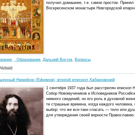
получил домашнее, т.е. самое простое. Принял
Воскресенском монастыре Новгородской епархи
ование
,
. Образование
,
Дальний Восток
,
Вопросы
 дальше
щенный Никифор (Ефимов), второй епископ Хабаровский
1 сентября 1937 года был расстрелян епископ
Собор Новомучеников и Исповедников Российск
немного сведений, но его роль в духовной жиз
те страшные времена, когда каждого человека,
выбор: что же все-таки спасать — тело или ду
для утверждения своей верности Православию.