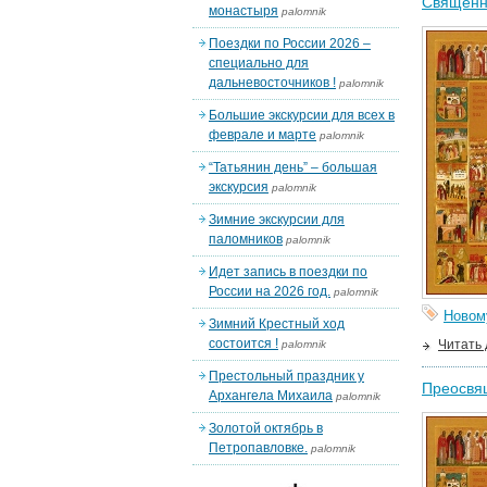
Священно
монастыря
palomnik
Поездки по России 2026 –
специально для
дальневосточников !
palomnik
Большие экскурсии для всех в
феврале и марте
palomnik
“Татьянин день” – большая
экскурсия
palomnik
Зимние экскурсии для
паломников
palomnik
Идет запись в поездки по
России на 2026 год.
palomnik
Новом
Зимний Крестный ход
состоится !
Читать
palomnik
Престольный праздник у
Преосвя
Архангела Михаила
palomnik
Золотой октябрь в
Петропавловке.
palomnik