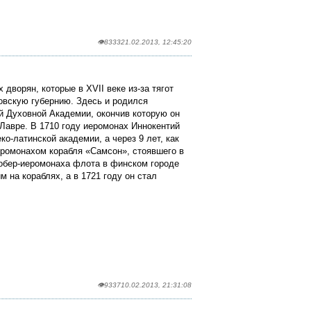
👁8333
21.02.2013, 12:45:20
дворян, которые в XVII веке из-за тягот
овскую губернию. Здесь и родился
ой Духовной Академии, окончив которую он
Лавре. В 1710 году иеромонах Иннокентий
о-латинской академии, а через 9 лет, как
еромонахом корабля «Самсон», стоявшего в
обер-иеромонаха флота в финском городе
 на кораблях, а в 1721 году он стал
👁9337
10.02.2013, 21:31:08