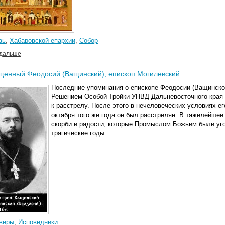
вь
,
Хабаровской епархии
,
Собор
 дальше
щенный Феодосий (Ващинский), епископ Могилевский
Последние упоминания о епископе Феодосии (Ващинском
Решением Особой Тройки УНВД Дальневосточного края о
к расстрелу. После этого в нечеловеческих условиях ег
октября того же года он был расстрелян. В тяжелейшее
скорби и радости, которые Промыслом Божьим были уг
трагические годы.
 веры
,
Исповедники