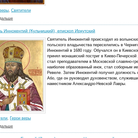
 веры
,
Святители
 дальше
ь Иннокентий (Кульчицкий), епископ Иркутский
Святитель Иннокентий происходил из волынских 
польского владычества переселились в Черниг
Иннокентий в 1680 году. Обучался он в Киевск
принял монашеский постриг в Киево-Печерской 
стал преподавателем в Московской славяно-грек
наиболее образованный инок, стал соборным и
Ревеле. Затем Иннокентий получил должность 
Або, где он руководил духовенством, служившим
наместником Александро-Невской Лавры.
тели
,
Герои веры
 дальше