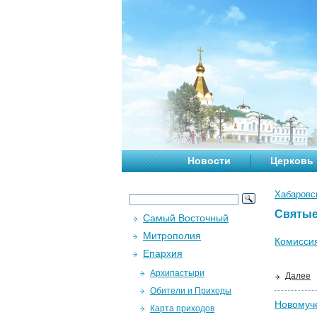
Новости
Церковь
Хабаровс
Святые
Самый Восточный
Митрополия
Комиссия
Епархия
Архипастыри
Далее
Обители и Приходы
Новомуч
Карта приходов