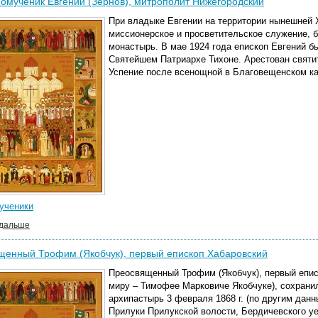
мученик Евгений (Зернов), митрополит Нижегородский
При владыке Евгении на территории нынешней 
миссионерское и просветительское служение, б
монастырь. В мае 1924 года епископ Евгений 
Святейшем Патриархе Тихоне. Арестован святит
Успение после всенощной в Благовещенском к
ученики
 дальше
щенный Трофим (Якобчук), первый епископ Хабаровский
Преосвященный Трофим (Якобчук), первый епис
миру – Тимофее Марковиче Якобчуке), сохрани
архипастырь 3 февраля 1868 г. (по другим данны
Прилуки Прилукской волости, Бердичевского уе