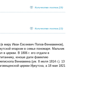
Количество постов (19)
Количество постов (13)
 (в миру Иван Евсеевич Попов-Вениаминов),
ркутской епархии в семье пономаря. Мальчик
л в церкви. В 1806 г. его отдали в
спитаннику, юноше дали фамилию
епископа Вениамина (ум. 8 июля 1814 г.). 13
аговещенской церкви Иркутска, а 18 мая 1821