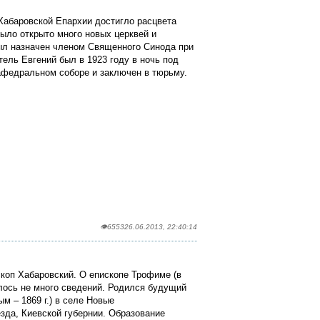
Хабаровской Епархии достигло расцвета
ыло открыто много новых церквей и
был назначен членом Священного Синода при
ель Евгений был в 1923 году в ночь под
афедральном соборе и заключен в тюрьму.
👁6553
26.06.2013, 22:40:14
коп Хабаровский. О епископе Трофиме (в
лось не много сведений. Родился будущий
м – 1869 г.) в селе Новые
зда, Киевской губернии. Образование