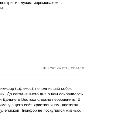
 постриг и служил иеромонахом в
и.
👁6373
26.06.2013, 22:44:18
 Никифор (Ефимов), пополнивший собою
их. До сегодняшнего дня о нем сохранилось
ни Дальнего Востока сложно переоценить. В
 именующего себя христианином, настигал
шу, епископ Никифор не поскупился жизнью,