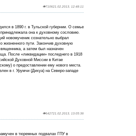
👁7106
21.02.2013, 12:48:11
лся в 1890 г. в Тульской губернии. О семье
о принадлежала она к духовному сословию.
щий новомученик сознательно выбрал
го жизненного пути. Закончив духовную
священника, а затем был назначен
ща. После «ликвидации» последнего в 1918
сийской Духовной Миссии в Китае
кому) о предоставлении ему нового места.
лен в г. Урумчи (Дихуа) на Северо-западе
👁6427
21.02.2013, 13:05:36
 замучен в тюремных подвалах ГПУ в