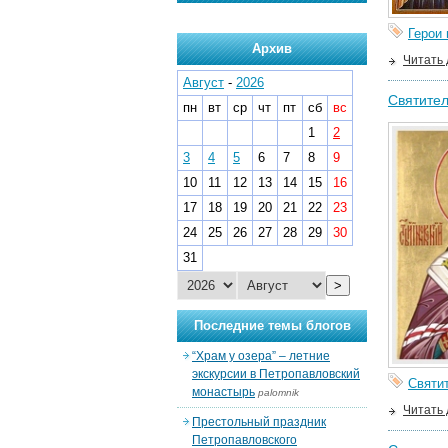
Герои
Архив
Читать
Август
-
2026
Святител
пн
вт
ср
чт
пт
сб
вс
1
2
3
4
5
6
7
8
9
10
11
12
13
14
15
16
17
18
19
20
21
22
23
24
25
26
27
28
29
30
31
>
Последние темы блогов
“Храм у озера” – летние
экскурсии в Петропавловский
Святи
монастырь
palomnik
Читать
Престольный праздник
Петропавловского