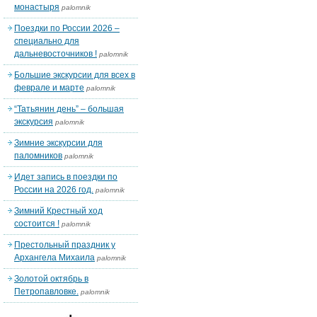
монастыря
palomnik
Поездки по России 2026 –
специально для
дальневосточников !
palomnik
Большие экскурсии для всех в
феврале и марте
palomnik
“Татьянин день” – большая
экскурсия
palomnik
Зимние экскурсии для
паломников
palomnik
Идет запись в поездки по
России на 2026 год.
palomnik
Зимний Крестный ход
состоится !
palomnik
Престольный праздник у
Архангела Михаила
palomnik
Золотой октябрь в
Петропавловке.
palomnik