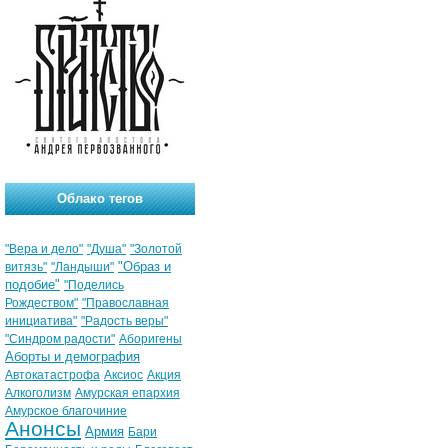
Облако тегов
"Вера и дело"
"Душа"
"Золотой
"Образ и
витязь"
"Ландыши"
подобие"
"Поделись
Рождеством"
"Православная
инициатива"
"Радость веры"
"Синдром радости"
Аборигены
Аборты и демография
Автокатастрофа
Аксиос
Акция
Алкоголизм
Амурская епархия
Амурское благочиние
Анонсы
Армия
Бари