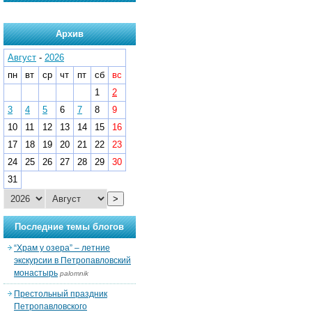
Архив
Август
-
2026
пн
вт
ср
чт
пт
сб
вс
1
2
3
4
5
6
7
8
9
10
11
12
13
14
15
16
17
18
19
20
21
22
23
24
25
26
27
28
29
30
31
>
Последние темы блогов
“Храм у озера” – летние
экскурсии в Петропавловский
монастырь
palomnik
Престольный праздник
Петропавловского