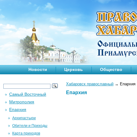
Новости
Церковь
Общество
Хабаровск православный
→
Епархия
Епархия
Самый Восточный
Митрополия
Епархия
Архипастыри
Обители и Приходы
Карта приходов