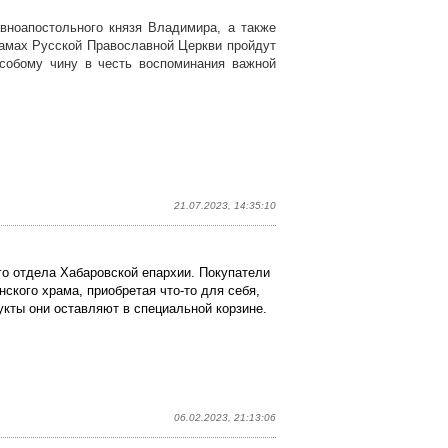
авноапостольного князя Владимира, а также
рамах Русской Православной Церкви пройдут
собому чину в честь воспоминания важной
21.07.2023, 14:35:10
го отдела Хабаровской епархии. Покупатели
ского храма, приобретая что-то для себя,
ты они оставляют в специальной корзине.
06.02.2023, 21:13:06