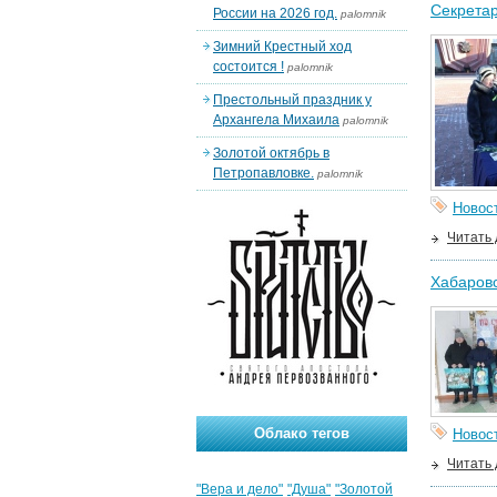
Секретар
России на 2026 год.
palomnik
Зимний Крестный ход
состоится !
palomnik
Престольный праздник у
Архангела Михаила
palomnik
Золотой октябрь в
Петропавловке.
palomnik
Новос
Читать
Хабаровс
Облако тегов
Новос
Читать
"Вера и дело"
"Душа"
"Золотой