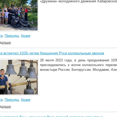
«Дружина» молодежного движения Хабаровской
ти
,
Приходы
,
Акция
 дальше
к встретил 1035-летие Крещения Руси колокольным звоном
28 июля 2023 года, в день празднования 10
присоединились к волне колокольного перез
монастыри России, Белоруссии, Молдавии, Азер
ти
,
Приходы
,
Акция
 дальше