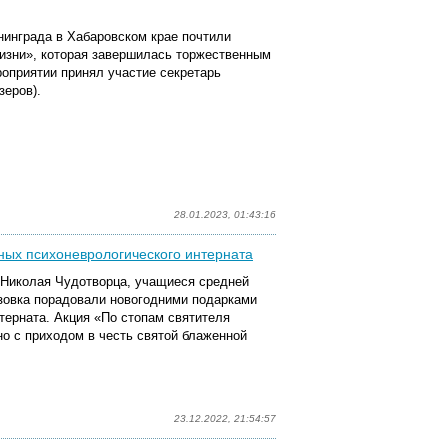
енинграда в Хабаровском крае почтили
изни
»
, которая завершилась торжественным
оприятии принял участие секретарь
зеров).
28.01.2023, 01:43:16
ых психоневрологического интерната
я Николая Чудотворца, учащиеся средней
овка порадовали новогодними подарками
терната. Акция «По стопам святителя
о с приходом в честь святой блаженной
23.12.2022, 21:54:57