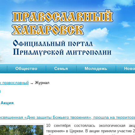
Общество
Семья
Молодежь
Ново
к православный
→
Журнал
л
—
Акция
.
освященная «Дню защиты Божьего творения», прошла на территор
10 сентября состоялась экологическая а
творения» в Церкви. В акции приняли участие 