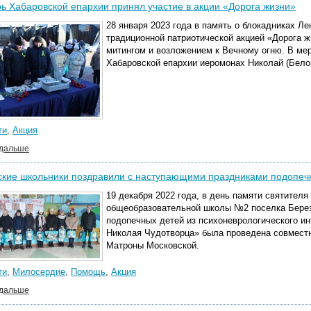
ь Хабаровской епархии принял участие в акции «Дорога жизни»
28 января 2023 года в память о блокадниках Л
традиционной патриотической акцией
«
Дорога ж
митингом и возложением к Вечному огню. В мер
Хабаровской епархии иеромонах Николай (Бело
ти
,
Акция
 дальше
кие школьники поздравили с наступающими праздниками подопечн
19 декабря 2022 года, в день памяти святител
общеобразовательной школы №2 поселка Берез
подопечных детей из психоневрологического ин
Николая Чудотворца» была проведена совместн
Матроны Московской.
ти
,
Милосердие
,
Помощь
,
Акция
 дальше