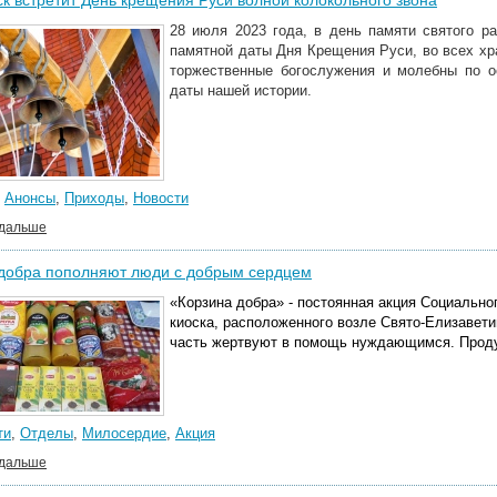
к встретит День крещения Руси волной колокольного звона
28 июля 2023 года, в день памяти святого р
памятной даты Дня Крещения Руси, во всех х
торжественные богослужения и молебны по о
даты нашей истории.
,
Анонсы
,
Приходы
,
Новости
 дальше
 добра пополняют люди с добрым сердцем
«Корзина добра» - постоянная акция Социально
киоска, расположенного возле Свято-Елизаветин
часть жертвуют в помощь нуждающимся. Продук
ти
,
Отделы
,
Милосердие
,
Акция
 дальше