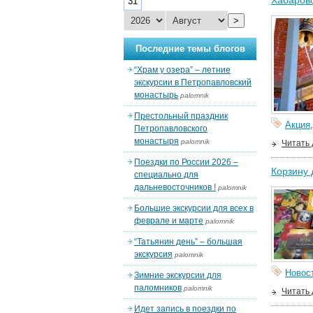
Хабаровс
31
>
Последние темы блогов
“Храм у озера” – летние
экскурсии в Петропавловский
монастырь
palomnik
Престольный праздник
Акция
Петропавловского
монастыря
palomnik
Читать
Поездки по России 2026 –
Корзину
специально для
дальневосточников !
palomnik
Большие экскурсии для всех в
феврале и марте
palomnik
“Татьянин день” – большая
экскурсия
palomnik
Новос
Зимние экскурсии для
паломников
palomnik
Читать
Идет запись в поездки по