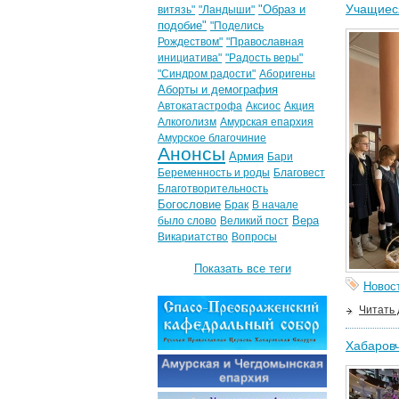
Учащиеся
"Образ и
витязь"
"Ландыши"
подобие"
"Поделись
Рождеством"
"Православная
инициатива"
"Радость веры"
"Синдром радости"
Аборигены
Аборты и демография
Автокатастрофа
Аксиос
Акция
Алкоголизм
Амурская епархия
Амурское благочиние
Анонсы
Армия
Бари
Беременность и роды
Благовест
Благотворительность
Богословие
Брак
В начале
Вера
было слово
Великий пост
Викариатство
Вопросы
Показать все теги
Новос
Читать
Хабаровч