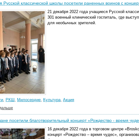
 Русской классической школы посетили раненных воинов с конце
21 декабря 2022 года учащиеся Русской класс
301 военный клинический госпиталь, где высту
для необычных зрителей.
ти
,
РКШ
,
Милосердие
,
Культура
,
Акция
 дальше
ане посетили благотворительный концерт «Рождество - время чуд
16 декабря 2022 года в торговом центре «Bros
концерт «Рождество – время чудес», организо