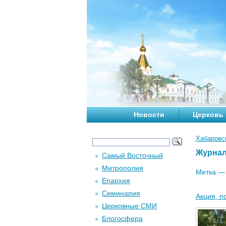
Новости
Церковь
Хабаровс
Журна
Самый Восточный
Митрополия
Метка 
Епархия
Семинария
Акция, п
Церковные СМИ
Блогосфера