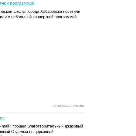
ртной программой
ической школы города Хабаровска посетили
пили с небольшой концертной программой
23.12.2022, 13:52:53
ес»
ko mall» прошел благотворительный джазовый
ванный Отделом по церковной