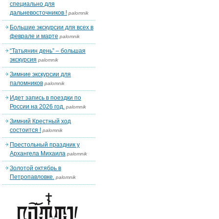
специально для
дальневосточников !
palomnik
Большие экскурсии для всех в
феврале и марте
palomnik
“Татьянин день” – большая
экскурсия
palomnik
Зимние экскурсии для
паломников
palomnik
Идет запись в поездки по
России на 2026 год.
palomnik
Зимний Крестный ход
состоится !
palomnik
Престольный праздник у
Архангела Михаила
palomnik
Золотой октябрь в
Петропавловке.
palomnik