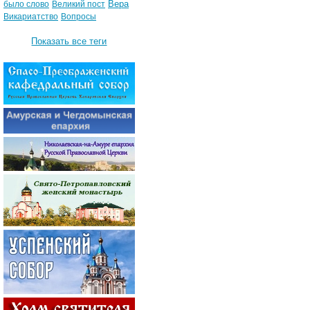
Вера
было слово
Великий пост
Викариатство
Вопросы
Показать все теги