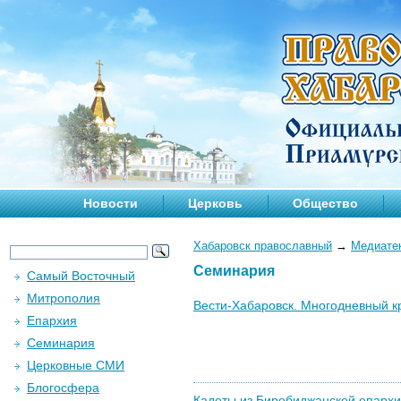
Новости
Церковь
Общество
Хабаровск православный
→
Медиате
Семинария
Самый Восточный
Митрополия
Вести-Хабаровск. Многодневный кр
Епархия
Семинария
Церковные СМИ
Блогосфера
Кадеты из Биробиджанской епархии