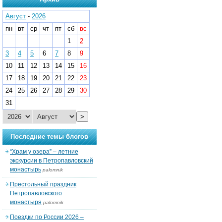
Август
-
2026
пн
вт
ср
чт
пт
сб
вс
1
2
3
4
5
6
7
8
9
10
11
12
13
14
15
16
17
18
19
20
21
22
23
24
25
26
27
28
29
30
31
>
Последние темы блогов
“Храм у озера” – летние
экскурсии в Петропавловский
монастырь
palomnik
Престольный праздник
Петропавловского
монастыря
palomnik
Поездки по России 2026 –