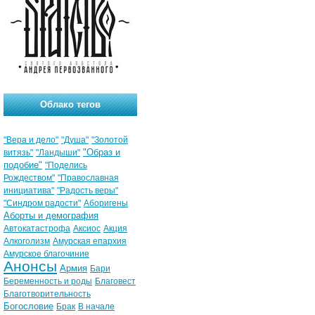
Облако тегов
"Вера и дело"
"Душа"
"Золотой
"Образ и
витязь"
"Ландыши"
подобие"
"Поделись
Рождеством"
"Православная
инициатива"
"Радость веры"
"Синдром радости"
Аборигены
Аборты и демография
Автокатастрофа
Аксиос
Акция
Алкоголизм
Амурская епархия
Амурское благочиние
Анонсы
Армия
Бари
Беременность и роды
Благовест
Благотворительность
Богословие
Брак
В начале