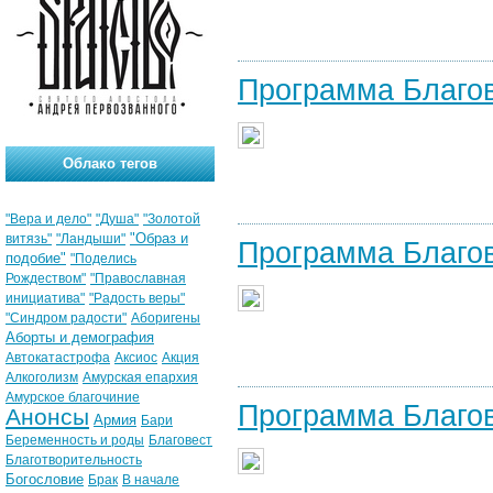
Программа Благо
Облако тегов
"Вера и дело"
"Душа"
"Золотой
"Образ и
витязь"
"Ландыши"
Программа Благо
подобие"
"Поделись
Рождеством"
"Православная
инициатива"
"Радость веры"
"Синдром радости"
Аборигены
Аборты и демография
Автокатастрофа
Аксиос
Акция
Алкоголизм
Амурская епархия
Амурское благочиние
Программа Благо
Анонсы
Армия
Бари
Беременность и роды
Благовест
Благотворительность
Богословие
Брак
В начале