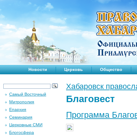
Новости
Церковь
Общество
Хабаровск правосл
Самый Восточный
Благовест
Митрополия
Епархия
Программа Благов
Семинария
Церковные СМИ
Блогосфера