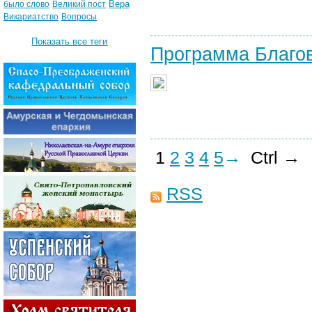
Вера
было слово
Великий пост
Викариатство
Вопросы
Показать все теги
Программа Благо
1
2
3
4
5
→
Ctrl →
RSS