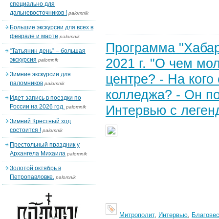
специально для
дальневосточников !
palomnik
Большие экскурсии для всех в
феврале и марте
palomnik
Программа "Хабар
“Татьянин день” – большая
2021 г. "О чем м
экскурсия
palomnik
Зимние экскурсии для
центре? - На кого
паломников
palomnik
колледжа? - Он по
Идет запись в поездки по
Интервью с леге
России на 2026 год.
palomnik
Зимний Крестный ход
состоится !
palomnik
Престольный праздник у
Архангела Михаила
palomnik
Золотой октябрь в
Петропавловке.
palomnik
Митрополит
,
Интервью
,
Благовес