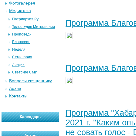
Фотогалерея
Медиатека
Патриархия.Ру
Программа Благов
Телестудия Митрополии
Проповеди
Благовест
Неделя
Семинария
Лекции
Программа Благов
Светские СМИ
Вопросы священнику
Архив
Контакты
Программа "Хабар
Календарь
2021 г. "Каким оп
не совать голос -
Архив