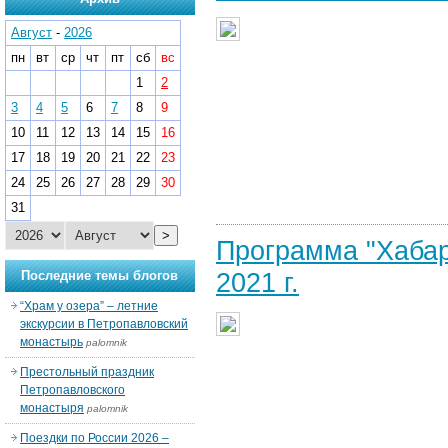
Август
-
2026
пн
вт
ср
чт
пт
сб
вс
1
2
3
4
5
6
7
8
9
10
11
12
13
14
15
16
17
18
19
20
21
22
23
24
25
26
27
28
29
30
31
>
Программа "Хабар
2021 г.
Последние темы блогов
“Храм у озера” – летние
экскурсии в Петропавловский
монастырь
palomnik
Престольный праздник
Петропавловского
монастыря
palomnik
Поездки по России 2026 –