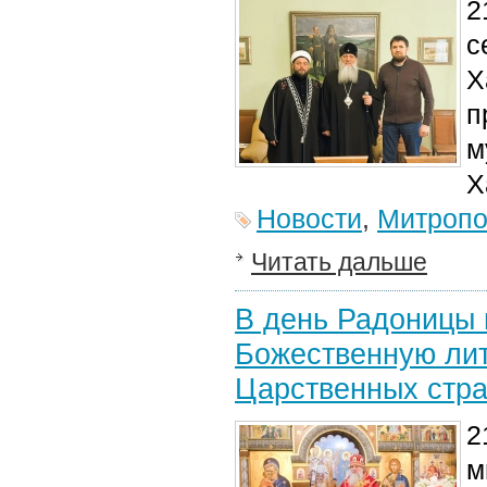
2
с
Х
п
м
Х
Новости
,
Митропо
Читать дальше
В день Радоницы
Божественную лит
Царственных стра
2
м