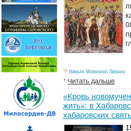
л
к
0
п
г
Новости
,
Митрополит
,
Приходы
Читать дальше
«Кровь новомучен
жить»: в Хабаров
хабаровских свят
1