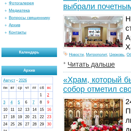
Фотогалерея
выбрали почетным
Медиатека
Н
Вопросы священнику
Архив
с
Контакты
А
Х
Календарь
Новости
,
Митрополит
,
Церковь
,
О
Читать дальше
Архив
«Храм, который б
Август
-
2026
собор отметил св
пн
вт
ср
чт
пт
сб
вс
1
2
2
3
4
5
6
7
8
9
П
10
11
12
13
14
15
16
17
18
19
20
21
22
23
л
24
25
26
27
28
29
30
д