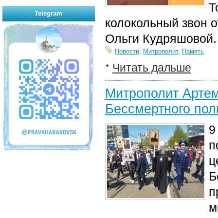
Т
Telegram
колокольный звон о
Ольги Кудряшовой.
Новости
,
Митрополит
,
Память
Читать дальше
Митрополит Артем
Бессмертного пол
9
п
ц
Б
п
м