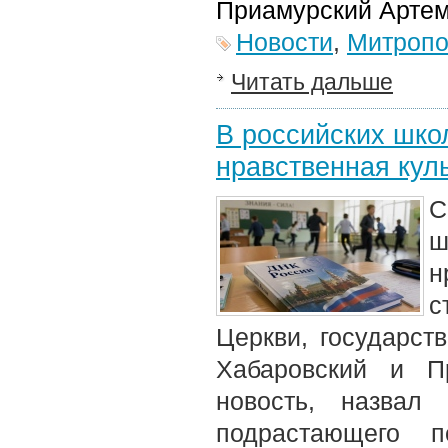
Приамурский Артем
Новости
,
Митропо
Читать дальше
В российских шко
нравственная кул
С
ш
н
с
Церкви, государст
Хабаровский и П
новость, назвал
подрастающего п