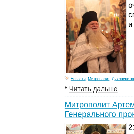
о
с
и
Новости
,
Митрополит
,
Духовенств
Читать дальше
Митрополит Артем
Генерального про
2