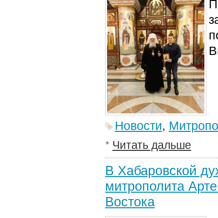
П
з
п
В
Новости
,
Митропо
Читать дальше
В Хабаровской ду
митрополита Арте
Востока