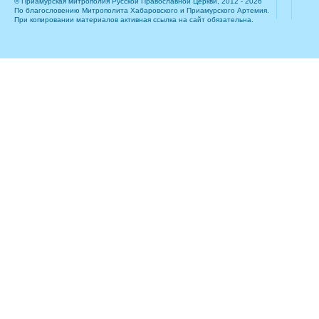
© Приамурская митрополия Русской Православной Церкви, 2012 - 2026
По благословению Митрополита Хабаровского и Приамурского Артемия.
При копировании материалов активная ссылка на сайт обязательна.