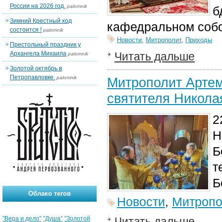
России на 2026 год.
palomnik
б
Зимний Крестный ход
кафедральном соб
состоится !
palomnik
Новости
,
Митрополит
,
Приходы
Престольный праздник у
Архангела Михаила
Читать дальше
palomnik
Золотой октябрь в
Петропавловке.
palomnik
Митрополит Артем
святителя Никола
2
Н
Б
т
Б
Облако тегов
Новости
,
Митропо
"Вера и дело"
"Душа"
"Золотой
Читать дальше