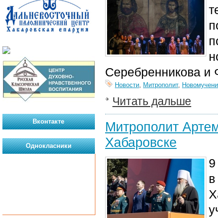
т
п
п
н
Серебренникова и 
Новости
,
Митрополит
,
Новомучени
Читать дальше
Вконтакте
Митрополит Артем
Хабаровске
Однокласники
9
в
Х
у