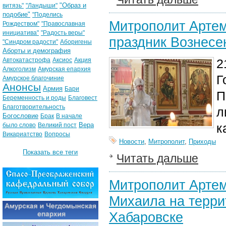
"Образ и
витязь"
"Ландыши"
подобие"
"Поделись
Митрополит Артем
Рождеством"
"Православная
инициатива"
"Радость веры"
праздник Вознесе
"Синдром радости"
Аборигены
Аборты и демография
Автокатастрофа
Аксиос
Акция
2
Алкоголизм
Амурская епархия
Г
Амурское благочиние
Анонсы
Армия
Бари
П
Беременность и роды
Благовест
Благотворительность
л
Богословие
Брак
В начале
Вера
к
было слово
Великий пост
Викариатство
Вопросы
Новости
,
Митрополит
,
Приходы
Показать все теги
Читать дальше
Митрополит Артем
Михаила на терри
Хабаровске