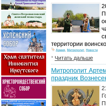
2
П
о
ч
с
территории воинск
Армия
,
Митрополит
,
Новости
Читать дальше
Митрополит Артем
праздник Вознесе
2
Г
П