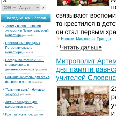
31
п
>
связывают воспоми
Последние темы блогов
то крестился в детс
“Храм у озера” – летние
он стал первым хра
экскурсии в Петропавловский
монастырь
palomnik
Новости
,
Митрополит
,
Приходы
Престольный праздник
Читать дальше
Петропавловского
монастыря
palomnik
Митрополит Артем
Поездки по России 2026 –
специально для
дня памяти равно
дальневосточников !
palomnik
учителей Словенс
Большие экскурсии для всех в
феврале и марте
palomnik
2
“Татьянин день” – большая
экскурсия
palomnik
р
Зимние экскурсии для
у
паломников
palomnik
и
Идет запись в поездки по