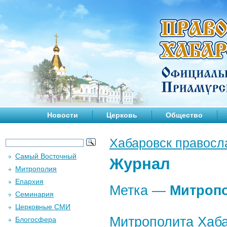
Новости
Церковь
Общество
Хабаровск правосл
Самый Восточный
Журнал
Митрополия
Епархия
Метка —
Митроп
Семинария
Церковные СМИ
Митрополита Хаба
Блогосфера