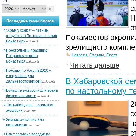
31
с
>
Н
Последние темы блогов
о
“Храм у озера” – летние
Покаместов окропи
экскурсии в Петропавловский
монастырь
palomnik
зрелищного компле
Престольный праздник
Новости
,
Отделы
,
Спорт
Петропавловского
монастыря
palomnik
Читать дальше
Поездки по России 2026 –
специально для
В Хабаровской се
дальневосточников !
palomnik
по настольному т
Большие экскурсии для всех в
феврале и марте
palomnik
2
“Татьянин день” – большая
экскурсия
palomnik
с
Зимние экскурсии для
н
паломников
palomnik
с
Идет запись в поездки по