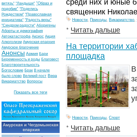
среди них и юные б
"Образ и
витязь"
"Ландыши"
подобие"
"Поделись
священник Николаев
Рождеством"
"Православная
Новости
,
Приходы
,
Викариатство
,
инициатива"
"Радость веры"
"Синдром радости"
Аборигены
Читать дальше
Аборты и демография
Автокатастрофа
Аксиос
Акция
Алкоголизм
Амурская епархия
На территории ха
Амурское благочиние
Анонсы
площадка
Армия
Бари
Беременность и роды
Благовест
Благотворительность
В
Богословие
Брак
В начале
Вера
было слово
Великий пост
з
Викариатство
Вопросы
з
Показать все теги
у
Новости
,
Приходы
,
Спорт
Читать дальше