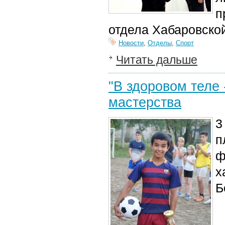
п
отдела Хабаровско
Новости
,
Отделы
,
Спорт
Читать дальше
"В здоровом теле 
мастерства
3
п
ф
х
Б