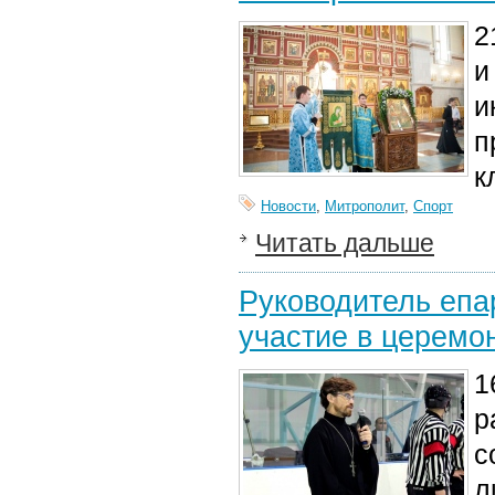
2
и
и
п
к
Новости
,
Митрополит
,
Спорт
Читать дальше
Руководитель епа
участие в церемо
1
р
с
л