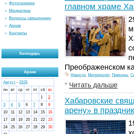
Фотогалерея
главном храме Ха
Медиатека
2
Вопросы священнику
Архив
м
Контакты
Х
с
Календарь
п
Преображенском к
Архив
Новости
,
Митрополит
,
Приходы
,
С
Август
-
2026
Читать дальше
пн
вт
ср
чт
пт
сб
вс
1
2
Хабаровские свящ
3
4
5
6
7
8
9
арену» в праздни
10
11
12
13
14
15
16
17
18
19
20
21
22
23
1
24
25
26
27
28
29
30
х