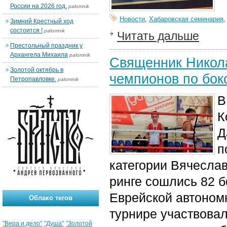
России на 2026 год.
palomnik
Новости
,
Хабаровская семинария
Зимний Крестный ход
состоится !
palomnik
Читать дальше
Престольный праздник у
Архангела Михаила
palomnik
Священник Никола
Золотой октябрь в
чемпионов по бок
Петропавловке.
palomnik
В
К
Д
п
категории Вячесла
ринге сошлись 82 б
Еврейской автономн
Облако тегов
турнире участвова
"Вера и дело"
"Душа"
"Золотой