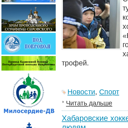
т
к
х
«
г
х
трофей.
Новости
,
Спорт
Читать дальше
Хабаровские хокк
людям