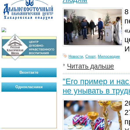
8
п
«
ц
И
Новости
,
Спорт
,
Милосердие
Читать дальше
Вконтакте
"Его пример и нас
Однокласники
не унывать в труд
2
2
п