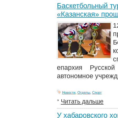
Баскетбольный ту
«Казанская» прош
1
п
Б
к
с
епархия Русской
автономное учрежд
Новости
,
Отделы
,
Спорт
Читать дальше
У хабаровского хо