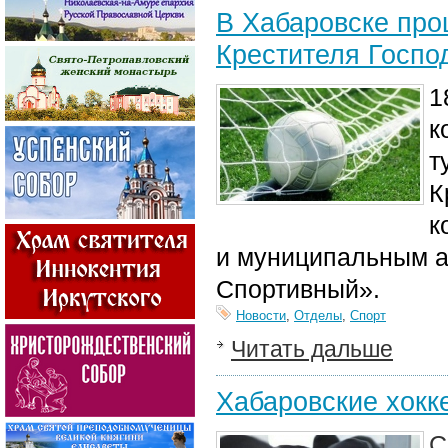
В Хабаровске про
Крестителя Госпо
1
к
т
К
к
и муниципальным 
Спортивный».
Новости
,
Отделы
,
Спорт
Читать дальше
Хабаровские хокк
С