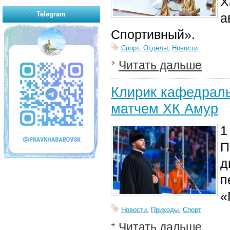
Х
Telegram
а
Спортивный».
Спорт
,
Отделы
,
Новости
Читать дальше
Клирик кафедраль
матчем ХК Амур
1
П
д
п
«
Новости
,
Приходы
,
Спорт
Читать дальше