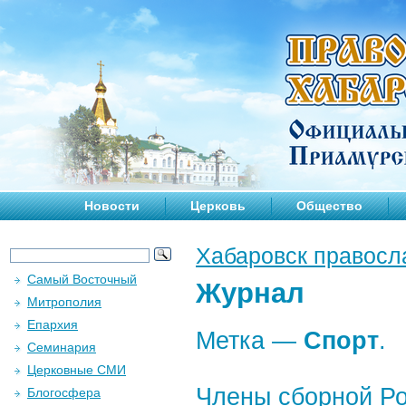
Новости
Церковь
Общество
Хабаровск правосл
Самый Восточный
Журнал
Митрополия
Епархия
Метка —
Спорт
.
Семинария
Церковные СМИ
Члены сборной Ро
Блогосфера