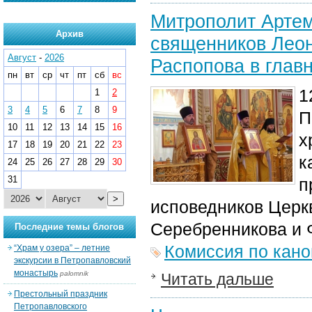
Митрополит Артем
Архив
священников Лео
Август
-
2026
Распопова в глав
пн
вт
ср
чт
пт
сб
вс
1
1
2
3
4
5
6
7
8
9
П
10
11
12
13
14
15
16
х
17
18
19
20
21
22
23
к
24
25
26
27
28
29
30
31
п
>
исповедников Церк
Серебренникова и 
Последние темы блогов
Комиссия по кан
“Храм у озера” – летние
экскурсии в Петропавловский
монастырь
palomnik
Читать дальше
Престольный праздник
Петропавловского