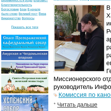
Беременность и роды
Благовест
Благотворительность
В
Богословие
Брак
В начале
Вера
Х
было слово
Великий пост
Викариатство
Вопросы
и
Показать все теги
Р
а
р
р
е
Г
Миссионерского от
руководитель Инфо
Комиссия по кан
Читать дальше