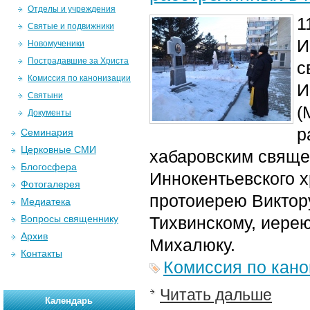
Отделы и учреждения
1
Святые и подвижники
И
Новомученики
Пострадавшие за Христа
с
Комиссия по канонизации
И
Святыни
(
Документы
р
Семинария
Церковные СМИ
хабаровским свяще
Блогосфера
Иннокентьевского х
Фотогалерея
протоиерею Виктор
Медиатека
Вопросы священнику
Тихвинскому, иере
Архив
Михалюку.
Контакты
Комиссия по кан
Читать дальше
Календарь