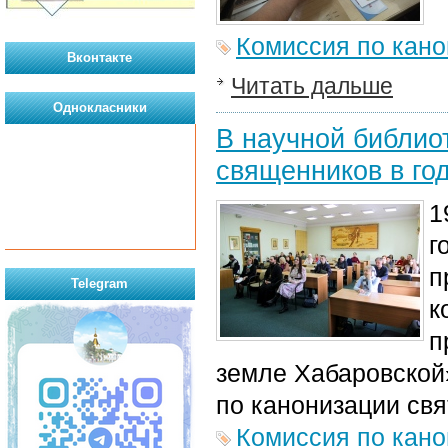
Комиссия по кан
Вконтакте
Читать дальше
Однокласники
В научной библио
священников в го
1
г
п
Telegram
к
п
земле Хабаровской
по канонизации св
Комиссия по кан