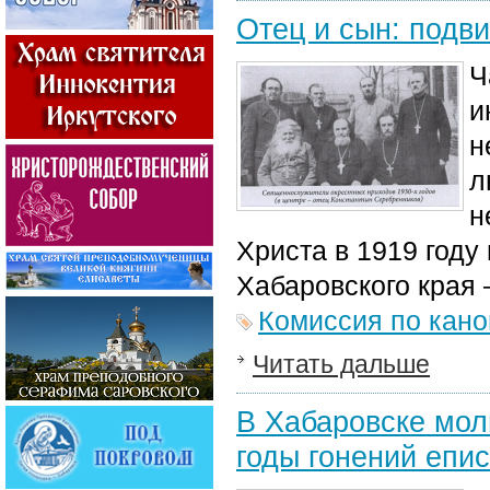
Отец и сын: подви
Ч
и
н
л
н
Христа в 1919 году
Хабаровского края 
Комиссия по кан
Читать дальше
В Хабаровске мол
годы гонений епи