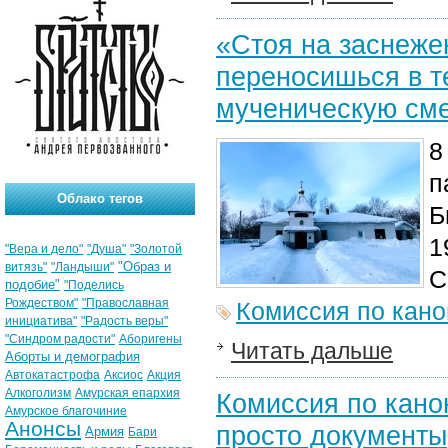
«Стоя на заснеже
переносишься в те
мученическую сме
8
п
Облако тегов
Б
1
"Вера и дело"
"Душа"
"Золотой
"Образ и
витязь"
"Ландыши"
С
подобие"
"Поделись
Рождеством"
"Православная
Комиссия по кан
инициатива"
"Радость веры"
"Синдром радости"
Аборигены
Читать дальше
Аборты и демография
Автокатастрофа
Аксиос
Акция
Алкоголизм
Амурская епархия
Комиссия по кано
Амурское благочиние
Анонсы
просто документы,
Армия
Бари