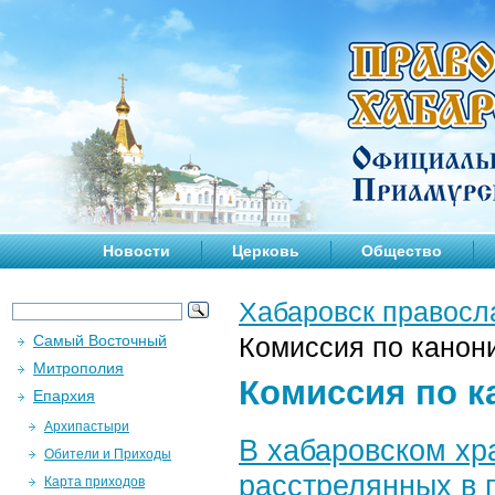
Новости
Церковь
Общество
Хабаровск правосл
Самый Восточный
Комиссия по канон
Митрополия
Комиссия по к
Епархия
Архипастыри
В хабаровском хр
Обители и Приходы
расстрелянных в 
Карта приходов