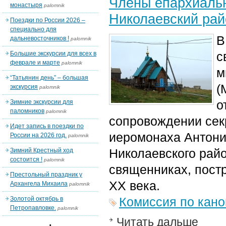
Члены епархиальн
монастыря
palomnik
Николаевский рай
Поездки по России 2026 –
специально для
В
дальневосточников !
palomnik
с
Большие экскурсии для всех в
феврале и марте
palomnik
м
“Татьянин день” – большая
(
экскурсия
palomnik
о
Зимние экскурсии для
паломников
palomnik
сопровождении сек
Идет запись в поездки по
иеромонаха Антони
России на 2026 год.
palomnik
Николаевского рай
Зимний Крестный ход
состоится !
palomnik
священниках, постр
Престольный праздник у
XX века.
Архангела Михаила
palomnik
Комиссия по кан
Золотой октябрь в
Петропавловке.
palomnik
Читать дальше