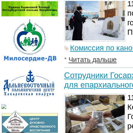
1
п
г
П
Комиссия по кан
Читать дальше
Сотрудники Госар
для епархиальног
1
К
Г
р