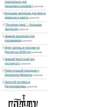
специально для
дальневосточников !
palomnik
Большие экскурсии для всех в
феврале и марте
palomnik
“Татьянин день” – большая
экскурсия
palomnik
Зимние экскурсии для
паломников
palomnik
Идет запись в поездки по
России на 2026 год.
palomnik
Зимний Крестный ход
состоится !
palomnik
Престольный праздник у
Архангела Михаила
palomnik
Золотой октябрь в
Петропавловке.
palomnik