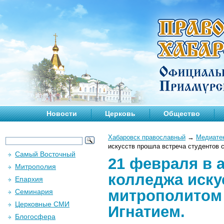
Новости
Церковь
Общество
Хабаровск православный
→
Медиате
искусств прошла встреча студентов 
Самый Восточный
21 февраля в 
Митрополия
колледжа иску
Епархия
митрополитом
Семинария
Церковные СМИ
Игнатием.
Блогосфера