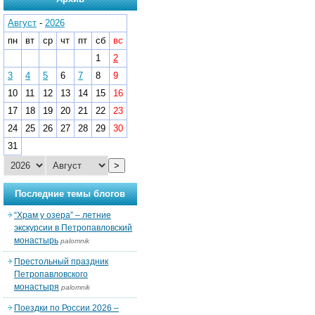
Август
-
2026
пн
вт
ср
чт
пт
сб
вс
1
2
3
4
5
6
7
8
9
10
11
12
13
14
15
16
17
18
19
20
21
22
23
24
25
26
27
28
29
30
31
>
Последние темы блогов
“Храм у озера” – летние
экскурсии в Петропавловский
монастырь
palomnik
Престольный праздник
Петропавловского
монастыря
palomnik
Поездки по России 2026 –