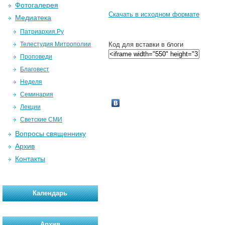
Фотогалерея
Скачать в исходном формате
Медиатека
Патриархия.Ру
Телестудия Митрополии
Код для вставки в блоги
Проповеди
Благовест
Неделя
Семинария
Лекции
Светские СМИ
Вопросы священнику
Архив
Контакты
Календарь
Архив