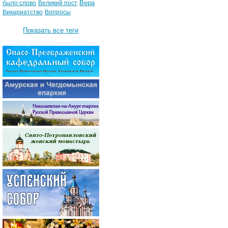
Вера
было слово
Великий пост
Викариатство
Вопросы
Показать все теги