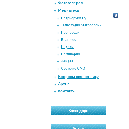
Фотогалерея
Медиатека
Патриархия.Ру
Телестудия Митрополии
Проповеди
Благовест
Неделя
Семинария
Лекции
Светские СМИ
Вопросы священнику
Архив
Контакты
Календарь
Архив