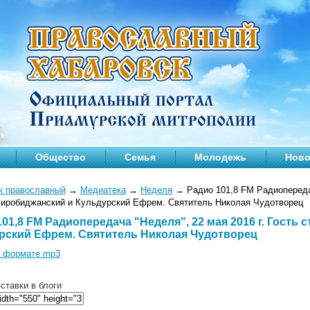
Общество
Семья
Молодежь
Ново
к православный
→
Медиатека
→
Неделя
→
Радио 101,8 FM Радиопередач
Биробиджанский и Кульдурский Ефрем. Святитель Николая Чудотворец
01,8 FM Радиопередача "Неделя", 22 мая 2016 г. Гость
рский Ефрем. Святитель Николая Чудотворец
в формате mp3
ставки в блоги