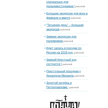
специально для
дальневосточников !
palomnik
Большие экскурсии для всех в
феврале и марте
palomnik
“Татьянин день” – большая
экскурсия
palomnik
Зимние экскурсии для
паломников
palomnik
Идет запись в поездки по
России на 2026 год.
palomnik
Зимний Крестный ход
состоится !
palomnik
Престольный праздник у
Архангела Михаила
palomnik
Золотой октябрь в
Петропавловке.
palomnik