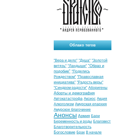
Облако тегов
"Вера и дело"
"Душа"
"Золотой
"Образ и
витязь"
"Ландыши"
подобие"
"Поделись
Рождеством"
"Православная
инициатива"
"Радость веры"
"Синдром радости"
Аборигены
Аборты и демография
Автокатастрофа
Аксиос
Акция
Алкоголизм
Амурская епархия
Амурское благочиние
Анонсы
Армия
Бари
Беременность и роды
Благовест
Благотворительность
Богословие
Брак
В начале