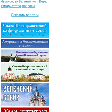
Вера
было слово
Великий пост
Викариатство
Вопросы
Показать все теги