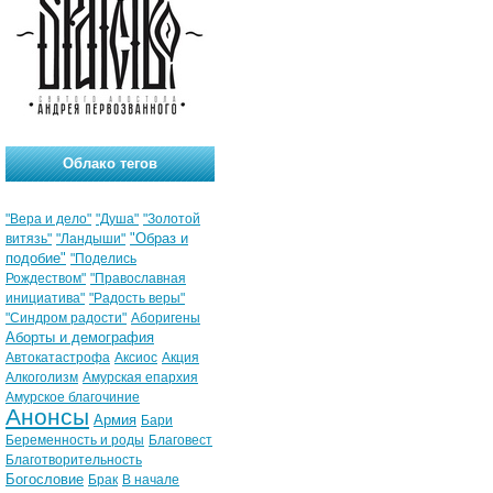
Облако тегов
"Вера и дело"
"Душа"
"Золотой
"Образ и
витязь"
"Ландыши"
подобие"
"Поделись
Рождеством"
"Православная
инициатива"
"Радость веры"
"Синдром радости"
Аборигены
Аборты и демография
Автокатастрофа
Аксиос
Акция
Алкоголизм
Амурская епархия
Амурское благочиние
Анонсы
Армия
Бари
Беременность и роды
Благовест
Благотворительность
Богословие
Брак
В начале