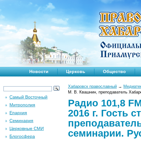
Новости
Церковь
Общество
Хабаровск православный
→
Медиате
М. В. Квашнин, преподаватель Хабар
Самый Восточный
Радио 101,8 F
Митрополия
2016 г. Гость 
Епархия
преподаватель
Семинария
Церковные СМИ
семинарии. Ру
Блогосфера