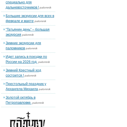
специально для
дальневосточников !
palomnik
Большие экскурсии для всех в
феврале и марте
palomnik
“Татьянин день” – большая
экскурсия
palomnik
Зимние экскурсии для
паломников
palomnik
Идет запись в поездки по
России на 2026 год.
palomnik
Зимний Крестный ход
состоится !
palomnik
Престольный праздник у
Архангела Михаила
palomnik
Золотой октябрь в
Петропавловке.
palomnik