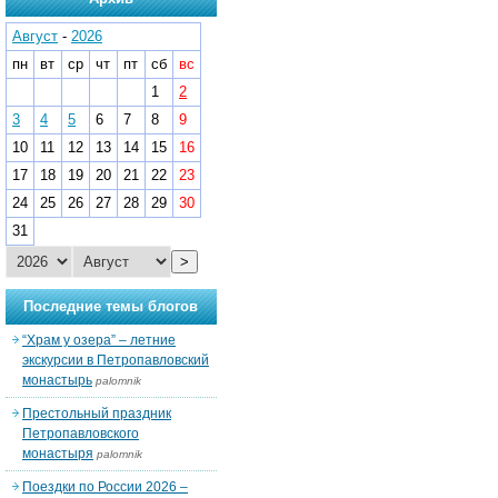
Август
-
2026
пн
вт
ср
чт
пт
сб
вс
1
2
3
4
5
6
7
8
9
10
11
12
13
14
15
16
17
18
19
20
21
22
23
24
25
26
27
28
29
30
31
>
Последние темы блогов
“Храм у озера” – летние
экскурсии в Петропавловский
монастырь
palomnik
Престольный праздник
Петропавловского
монастыря
palomnik
Поездки по России 2026 –