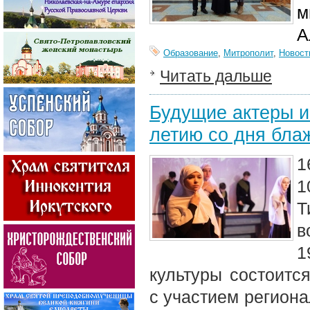
м
А
Образование
,
Митрополит
,
Новост
Читать дальше
Будущие актеры и 
летию со дня бла
1
1
Т
в
1
культуры состоитс
с участием региона