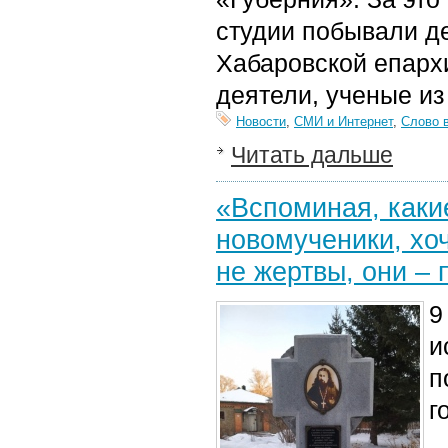
студии побывали де
Хабаровской епархи
деятели, ученые из
Новости
,
СМИ и Интернет
,
Слово 
Читать дальше
«Вспоминая, каки
новомученики, хоч
не жертвы, они – 
9
и
п
г