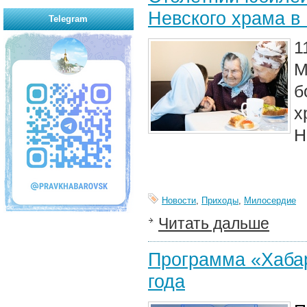
Невского храма в
Telegram
1
М
б
х
Н
Новости
,
Приходы
,
Милосердие
Читать дальше
Программа «Хабар
года