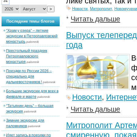
лике святых, так и
31
Новости
,
Митрополит
,
Новомучени
>
Читать дальше
Последние темы блогов
“Храм у озера” – летние
Выпуск телеперед
экскурсии в Петропавловский
монастырь
palomnik
года
Престольный праздник
В
Петропавловского
монастыря
palomnik
ф
Поездки по России 2026 –
с
специально для
дальневосточников !
palomnik
м
Большие экскурсии для всех в
Новости
,
Интерне
феврале и марте
palomnik
“Татьянин день” – большая
Читать дальше
экскурсия
palomnik
Зимние экскурсии для
Митрополит Артем
паломников
palomnik
смиренную, покая
Идет запись в поездки по