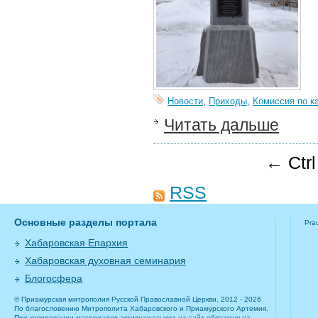
Новости
,
Приходы
,
Комиссия по к
Читать дальше
← Ctr
RSS
Основные разделы портала
Pra
Хабаровская Епархия
Хабаровская духовная семинария
Блогосфера
© Приамурская митрополия Русской Православной Церкви, 2012 - 2026
По благословению Митрополита Хабаровского и Приамурского Артемия.
При копировании материалов активная ссылка на сайт обязательна.