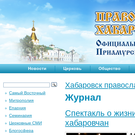
Новости
Церковь
Общество
Хабаровск правосл
Самый Восточный
Журнал
Митрополия
Епархия
Спектакль о жизни
Семинария
хабаровчан
Церковные СМИ
Блогосфера