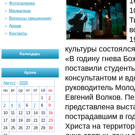
1
Фотогалерея
1
Медиатека
Вопросы священнику
Т
Архив
в
Контакты
1
культуры состоялс
Календарь
«В годину гнева Бо
поставили студенты
Архив
консультантом и в
Август
-
2026
руководитель Моло
пн
вт
ср
чт
пт
сб
вс
Евгений Волков.
Пе
1
2
представлена выст
3
4
5
6
7
8
9
10
11
12
13
14
15
16
пострадавшим в год
17
18
19
20
21
22
23
Христа на территор
24
25
26
27
28
29
30