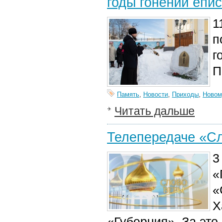
годы гонений епи
1
п
г
П
Память
,
Новости
,
Приходы
,
Новом
Читать дальше
Телепередаче «Сл
3
«
«
Х
«Губерния». За это