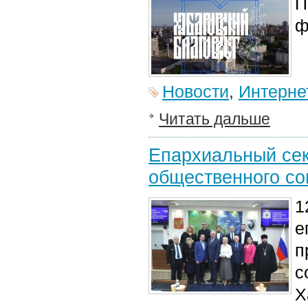
П
ф
Новости
,
Интерне
Читать дальше
Епархиальный сек
общественного со
1
е
п
с
Х