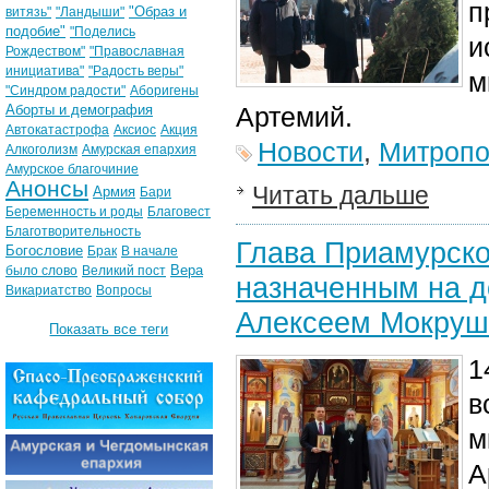
п
"Образ и
витязь"
"Ландыши"
подобие"
"Поделись
и
Рождеством"
"Православная
инициатива"
"Радость веры"
м
"Синдром радости"
Аборигены
Аборты и демография
Артемий.
Автокатастрофа
Аксиос
Акция
Новости
,
Митропо
Алкоголизм
Амурская епархия
Амурское благочиние
Анонсы
Читать дальше
Армия
Бари
Беременность и роды
Благовест
Благотворительность
Глава Приамурско
Богословие
Брак
В начале
Вера
было слово
Великий пост
назначенным на д
Викариатство
Вопросы
Алексеем Мокру
Показать все теги
1
в
м
А