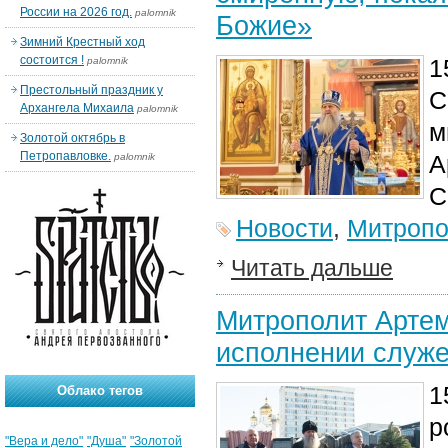
России на 2026 год.
palomnik
Божие»
Зимний Крестный ход
состоится !
1
palomnik
Престольный праздник у
С
Архангела Михаила
palomnik
м
Золотой октябрь в
Петропавловке.
А
palomnik
С
Новости
,
Митропо
Читать дальше
Митрополит Артем
исполнении служе
1
Облако тегов
р
"Вера и дело"
"Душа"
"Золотой