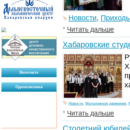
Новости
,
Приход
Читать дальше
Хабаровские студ
Р
Х
Вконтакте
п
х
Однокласники
Новости
,
Молодежное движение
,
Читать дальше
Столетний юбилей