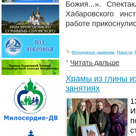
Божия...». Спект
Хабаровского инс
работе прикоснулис
Молодежное движение
,
Новости
,
Читать дальше
Храмы из глины и
занятиях
1
И
п
с