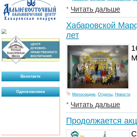
Читать дальше
Хабаровской Марф
лет
1
М
Вконтакте
Однокласники
Милосердие
,
Отделы
,
Новости
Читать дальше
Продолжается акц
С