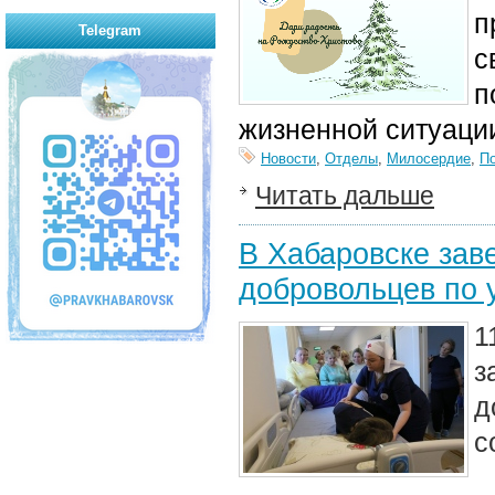
п
Telegram
с
п
жизненной ситуаци
Новости
,
Отделы
,
Милосердие
,
П
Читать дальше
В Хабаровске зав
добровольцев по 
1
з
д
с