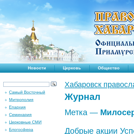
Новости
Церковь
Общество
Хабаровск правосл
Самый Восточный
Журнал
Митрополия
Епархия
Метка —
Милосе
Семинария
Церковные СМИ
Добрые акции Усп
Блогосфера