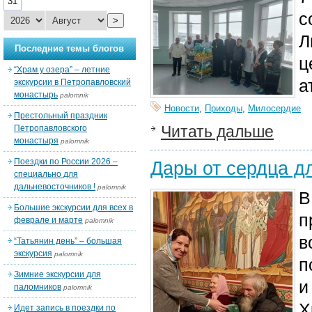
31
с
>
Л
Последние темы блогов
ц
“Храм у озера” – летние
а
экскурсии в Петропавловский
монастырь
palomnik
Новости
,
Приходы
,
Милосердие
Престольный праздник
Читать дальше
Петропавловского
монастыря
palomnik
Поездки по России 2026 –
Дары от сердца д
специально для
дальневосточников !
palomnik
В
Большие экскурсии для всех в
п
феврале и марте
palomnik
в
“Татьянин день” – большая
экскурсия
palomnik
п
Зимние экскурсии для
и
паломников
palomnik
Х
Идет запись в поездки по