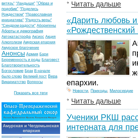
Читать дальше
"Образ и
витязь"
"Ландыши"
подобие"
"Поделись
Рождеством"
"Православная
«Дарить любовь и
инициатива"
"Радость веры"
"Синдром радости"
Аборигены
«Рождественский 
Аборты и демография
Автокатастрофа
Аксиос
Акция
А
Алкоголизм
Амурская епархия
Амурское благочиние
п
Анонсы
Армия
Бари
Беременность и роды
Благовест
и
Благотворительность
Богословие
ж
Брак
В начале
Вера
было слово
Великий пост
епархии.
Викариатство
Вопросы
Новости
,
Приходы
,
Милосердие
Показать все теги
Читать дальше
Ученики РКШ расс
интерната для пр