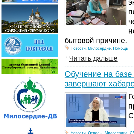
э
п
ч
н
бытовой причине.
Новости
,
Милосердие
,
Помощь
Читать дальше
Обучение на базе
завершают хабаро
Г
п
С
Новости
,
Отделы
,
Милосердие
,
С