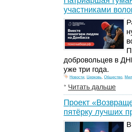
Патриаршая гуман
участниками воло
Р
н
в
П
добровольцев в ДН
уже три года.
Новости
,
Церковь
,
Общество
,
Мил
Читать дальше
Проект «Возвращ
пятёрку лучших п
В