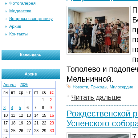
Фотогалерея
П
Медиатека
Б
Вопросы священнику
Архив
п
Контакты
п
п
Календарь
п
Тополево и подопе
Архив
Мельничной.
Август
-
2026
Новости
,
Приходы
,
Милосердие
пн
вт
ср
чт
пт
сб
вс
Читать дальше
1
2
3
4
5
6
7
8
9
Рождественской р
10
11
12
13
14
15
16
Успенского собор
17
18
19
20
21
22
23
24
25
26
27
28
29
30
7