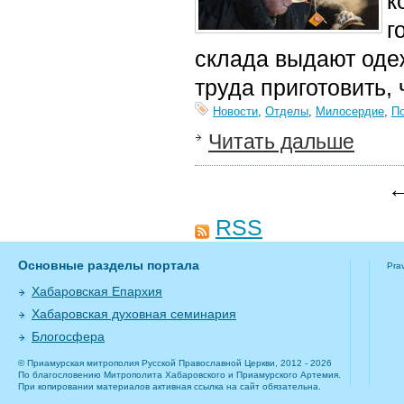
к
г
склада выдают одеж
труда приготовить, 
Новости
,
Отделы
,
Милосердие
,
П
Читать дальше
←
RSS
Основные разделы портала
Pra
Хабаровская Епархия
Хабаровская духовная семинария
Блогосфера
© Приамурская митрополия Русской Православной Церкви, 2012 - 2026
По благословению Митрополита Хабаровского и Приамурского Артемия.
При копировании материалов активная ссылка на сайт обязательна.