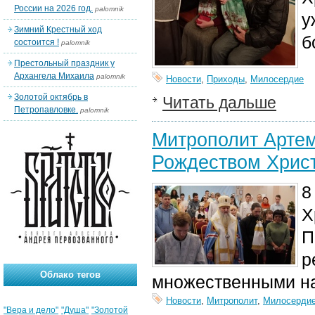
России на 2026 год.
palomnik
у
Зимний Крестный ход
б
состоится !
palomnik
Престольный праздник у
Архангела Михаила
palomnik
Новости
,
Приходы
,
Милосердие
Золотой октябрь в
Читать дальше
Петропавловке.
palomnik
Митрополит Артем
Рождеством Хрис
8
Х
П
р
Облако тегов
множественными на
Новости
,
Митрополит
,
Милосерди
"Вера и дело"
"Душа"
"Золотой