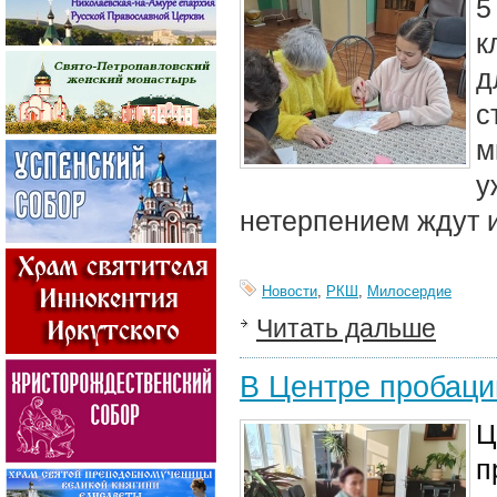
5
к
д
с
м
у
нетерпением ждут и
Новости
,
РКШ
,
Милосердие
Читать дальше
В Центре пробаци
Ц
п