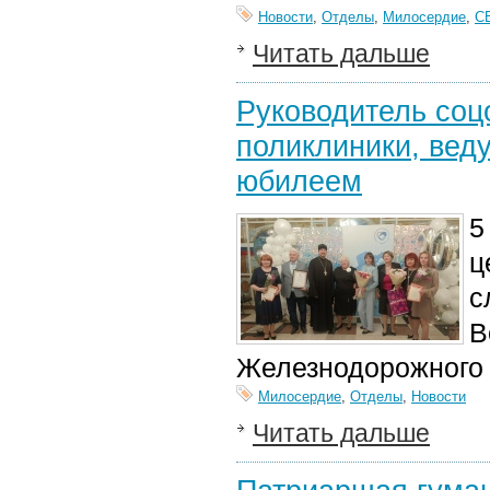
Новости
,
Отделы
,
Милосердие
,
С
Читать дальше
Руководитель соц
поликлиники, вед
юбилеем
5
ц
с
В
Железнодорожного
Милосердие
,
Отделы
,
Новости
Читать дальше