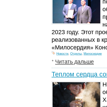
п
о
п
н
2023 году. Этот пр
реализованных в к
«Милосердия»
Кон
Новости
,
Отделы
,
Милосердие
Читать дальше
Теплом сердца со
Н
о
Х