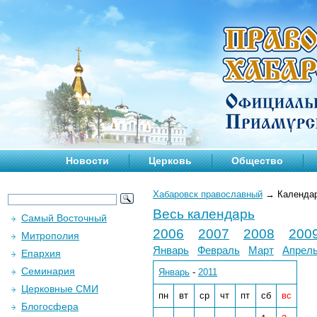
Новости
Церковь
Общество
Хабаровск православный
→
Календа
Весь календарь
Самый Восточный
2006
2007
2008
200
Митрополия
Январь
Февраль
Март
Апрел
Епархия
Семинария
Январь
-
2011
Церковные СМИ
пн
вт
ср
чт
пт
сб
вс
Блогосфера