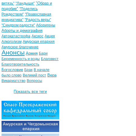
"Образ и
витязь"
"Ландыши"
подобие"
"Поделись
Рождеством"
"Православная
инициатива"
"Радость веры"
"Синдром радости"
Аборигены
Аборты и демография
Автокатастрофа
Аксиос
Акция
Алкоголизм
Амурская епархия
Амурское благочиние
Анонсы
Армия
Бари
Беременность и роды
Благовест
Благотворительность
Богословие
Брак
В начале
Вера
было слово
Великий пост
Викариатство
Вопросы
Показать все теги