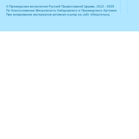
© Приамурская митрополия Русской Православной Церкви, 2012 - 2026
По благословению Митрополита Хабаровского и Приамурского Артемия.
При копировании материалов активная ссылка на сайт обязательна.