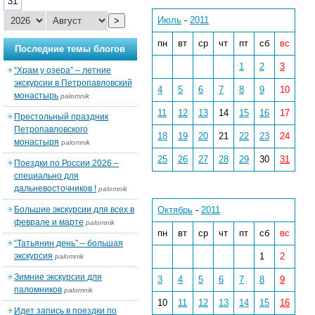
31
Июль
-
2011
>
пн
вт
ср
чт
пт
сб
вс
Последние темы блогов
1
2
3
“Храм у озера” – летние
экскурсии в Петропавловский
4
5
6
7
8
9
10
монастырь
palomnik
11
12
13
14
15
16
17
Престольный праздник
Петропавловского
18
19
20
21
22
23
24
монастыря
palomnik
25
26
27
28
29
30
31
Поездки по России 2026 –
специально для
дальневосточников !
palomnik
Большие экскурсии для всех в
Октябрь
-
2011
феврале и марте
palomnik
пн
вт
ср
чт
пт
сб
вс
“Татьянин день” – большая
экскурсия
1
2
palomnik
Зимние экскурсии для
3
4
5
6
7
8
9
паломников
palomnik
10
11
12
13
14
15
16
Идет запись в поездки по