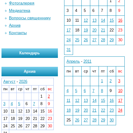
1
2
Фотогалерея
Медиатека
3
4
5
6
7
8
9
Вопросы священнику
10
11
12
13
14
15
16
Архив
17
18
19
20
21
22
23
Контакты
24
25
26
27
28
29
30
31
Календарь
Апрель
-
2011
пн
вт
ср
чт
пт
сб
вс
Архив
1
2
3
Август
-
2026
пн
вт
ср
чт
пт
сб
вс
4
5
6
7
8
9
10
1
2
11
12
13
14
15
16
17
3
4
5
6
7
8
9
18
19
20
21
22
23
24
10
11
12
13
14
15
16
17
18
19
20
21
22
23
25
26
27
28
29
30
24
25
26
27
28
29
30