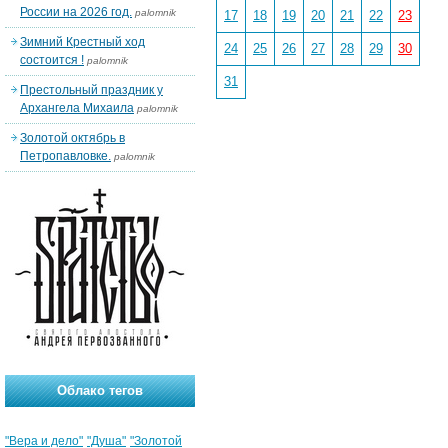
России на 2026 год.
palomnik
17
18
19
20
21
22
23
Зимний Крестный ход
24
25
26
27
28
29
30
состоится !
palomnik
31
Престольный праздник у
Архангела Михаила
palomnik
Золотой октябрь в
Петропавловке.
palomnik
Облако тегов
"Вера и дело"
"Душа"
"Золотой